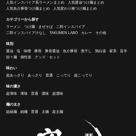
人気インスパイア系ラーメンまとめ
人気醤油つけ麺まとめ
人気魚介豚骨つけ麺まとめ
人気変わり種つけ麺まとめ
カテゴリーから探す
ラーメン
つけ麺
まぜそば
二郎インスパイア
二郎インスパイア汁なし
TAKUMEN LABO
カレー
その他
味別
醤油
塩
味噌
豚骨
豚骨醤油
魚介豚骨
煮干し
鶏白湯
家系
旨辛
担々麺
個性派
グッズ・セット
味わい
超あっさり
あっさり
普通
こってり
超こってり
味の濃さ
超薄味
薄味
普通
濃味
超濃味
麺の太さ
超細麺
細麺
普通
太麺
超太麺