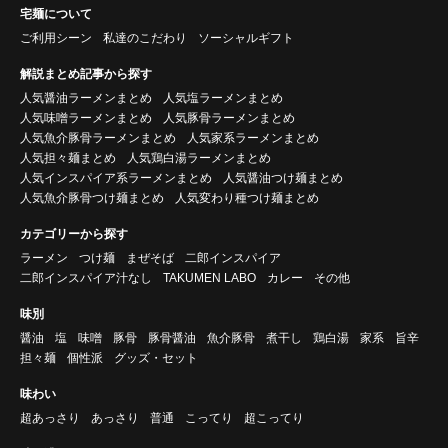
宅麺について
ご利用シーン
私達のこだわり
ソーシャルギフト
解説まとめ記事から探す
人気醤油ラーメンまとめ
人気塩ラーメンまとめ
人気味噌ラーメンまとめ
人気豚骨ラーメンまとめ
人気魚介豚骨ラーメンまとめ
人気家系ラーメンまとめ
人気担々麺まとめ
人気鶏白湯ラーメンまとめ
人気インスパイア系ラーメンまとめ
人気醤油つけ麺まとめ
人気魚介豚骨つけ麺まとめ
人気変わり種つけ麺まとめ
カテゴリーから探す
ラーメン
つけ麺
まぜそば
二郎インスパイア
二郎インスパイア汁なし
TAKUMEN LABO
カレー
その他
味別
醤油
塩
味噌
豚骨
豚骨醤油
魚介豚骨
煮干し
鶏白湯
家系
旨辛
担々麺
個性派
グッズ・セット
味わい
超あっさり
あっさり
普通
こってり
超こってり