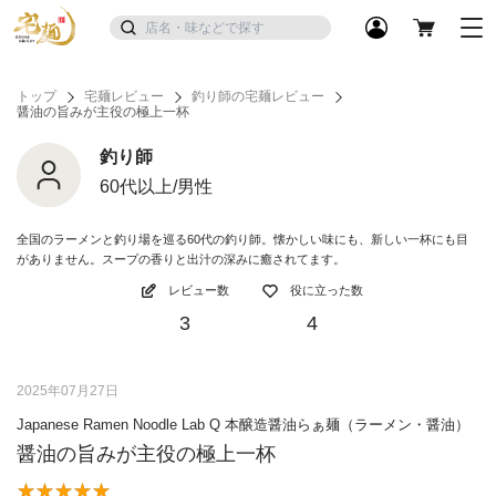
トップ
宅麺レビュー
釣り師の宅麺レビュー
醤油の旨みが主役の極上一杯
釣り師
60代以上/男性
全国のラーメンと釣り場を巡る60代の釣り師。懐かしい味にも、新しい一杯にも目
がありません。スープの香りと出汁の深みに癒されてます。
レビュー数
役に立った数
3
4
2025年07月27日
Japanese Ramen Noodle Lab Q 本醸造醤油らぁ麺（ラーメン・醤油）
醤油の旨みが主役の極上一杯