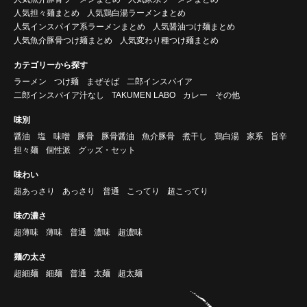
人気担々麺まとめ
人気鶏白湯ラーメンまとめ
人気インスパイア系ラーメンまとめ
人気醤油つけ麺まとめ
人気魚介豚骨つけ麺まとめ
人気変わり種つけ麺まとめ
カテゴリーから探す
ラーメン
つけ麺
まぜそば
二郎インスパイア
二郎インスパイア汁なし
TAKUMEN LABO
カレー
その他
味別
醤油
塩
味噌
豚骨
豚骨醤油
魚介豚骨
煮干し
鶏白湯
家系
旨辛
担々麺
個性派
グッズ・セット
味わい
超あっさり
あっさり
普通
こってり
超こってり
味の濃さ
超薄味
薄味
普通
濃味
超濃味
麺の太さ
超細麺
細麺
普通
太麺
超太麺