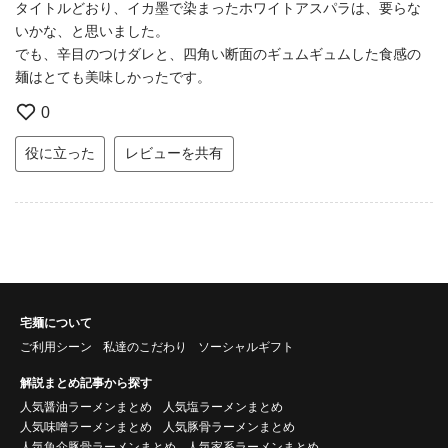
タイトルどおり、イカ墨で染まったホワイトアスパラは、要らな
いかな、と思いました。
でも、辛目のつけダレと、四角い断面のギュムギュムした食感の
麺はとても美味しかったです。
0
役に立った
レビューを共有
宅麺について
ご利用シーン
私達のこだわり
ソーシャルギフト
解説まとめ記事から探す
人気醤油ラーメンまとめ
人気塩ラーメンまとめ
人気味噌ラーメンまとめ
人気豚骨ラーメンまとめ
人気魚介豚骨ラーメンまとめ
人気家系ラーメンまとめ