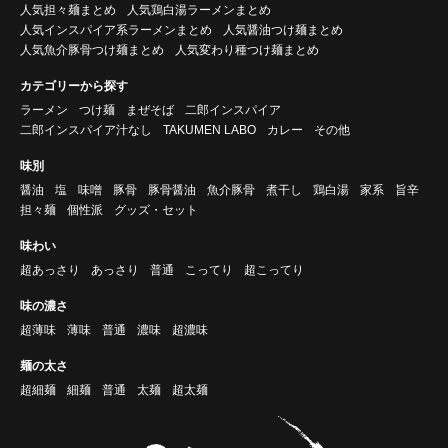
人気担々麺まとめ
人気鶏白湯ラーメンまとめ
人気インスパイア系ラーメンまとめ
人気醤油つけ麺まとめ
人気魚介豚骨つけ麺まとめ
人気変わり種つけ麺まとめ
カテゴリーから探す
ラーメン
つけ麺
まぜそば
二郎インスパイア
二郎インスパイア汁なし
TAKUMEN LABO
カレー
その他
味別
醤油
塩
味噌
豚骨
豚骨醤油
魚介豚骨
煮干し
鶏白湯
家系
旨辛
担々麺
個性派
グッズ・セット
味わい
超あっさり
あっさり
普通
こってり
超こってり
味の濃さ
超薄味
薄味
普通
濃味
超濃味
麺の太さ
超細麺
細麺
普通
太麺
超太麺