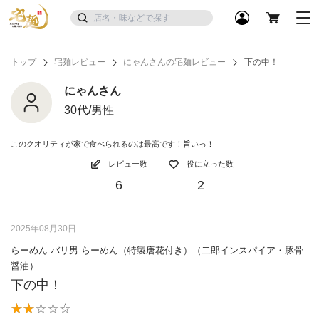
トップ
宅麺レビュー
にゃんさんの宅麺レビュー
下の中！
にゃんさん
30代/男性
このクオリティが家で食べられるのは最高です！旨いっ！
レビュー数
役に立った数
6
2
2025年08月30日
らーめん バリ男 らーめん（特製唐花付き）（二郎インスパイア・豚骨
醤油）
下の中！