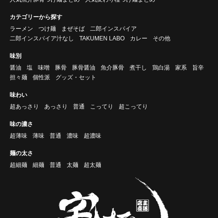
カテゴリーから探す
ラーメン
つけ麺
まぜそば
二郎インスパイア
二郎インスパイア汁なし
TAKUMEN LABO
カレー
その他
味別
醤油
塩
味噌
豚骨
豚骨醤油
魚介豚骨
煮干し
鶏白湯
家系
旨辛
担々麺
個性派
グッズ・セット
味わい
超あっさり
あっさり
普通
こってり
超こってり
味の濃さ
超薄味
薄味
普通
濃味
超濃味
麺の太さ
超細麺
細麺
普通
太麺
超太麺