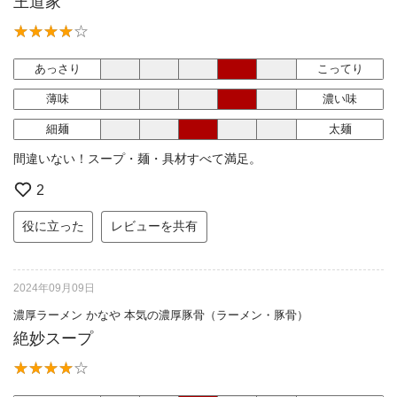
王道家
あっさり
こってり
薄味
濃い味
細麺
太麺
間違いない！スープ・麺・具材すべて満足。
2
役に立った
レビューを共有
2024年09月09日
濃厚ラーメン かなや 本気の濃厚豚骨（ラーメン・豚骨）
絶妙スープ