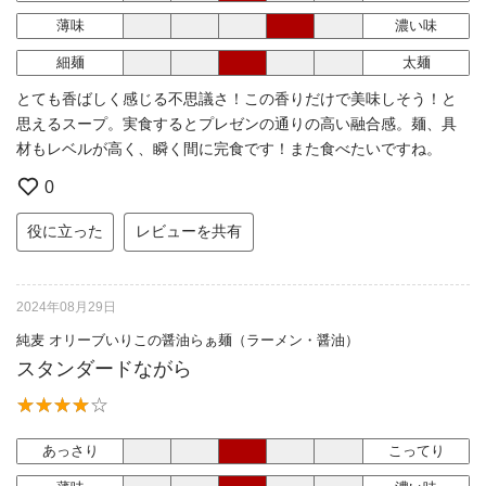
薄味
濃い味
細麺
太麺
とても香ばしく感じる不思議さ！この香りだけで美味しそう！と
思えるスープ。実食するとプレゼンの通りの高い融合感。麺、具
材もレベルが高く、瞬く間に完食です！また食べたいですね。
0
役に立った
レビューを共有
2024年08月29日
純麦 オリーブいりこの醤油らぁ麺（ラーメン・醤油）
スタンダードながら
あっさり
こってり