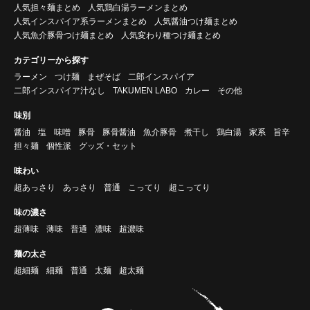
人気担々麺まとめ
人気鶏白湯ラーメンまとめ
人気インスパイア系ラーメンまとめ
人気醤油つけ麺まとめ
人気魚介豚骨つけ麺まとめ
人気変わり種つけ麺まとめ
カテゴリーから探す
ラーメン
つけ麺
まぜそば
二郎インスパイア
二郎インスパイア汁なし
TAKUMEN LABO
カレー
その他
味別
醤油
塩
味噌
豚骨
豚骨醤油
魚介豚骨
煮干し
鶏白湯
家系
旨辛
担々麺
個性派
グッズ・セット
味わい
超あっさり
あっさり
普通
こってり
超こってり
味の濃さ
超薄味
薄味
普通
濃味
超濃味
麺の太さ
超細麺
細麺
普通
太麺
超太麺