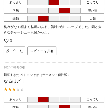
あっさり
こってり
薄味
濃い味
細麺
太麺
臭みがなく程よく粘度のある、旨味の強いスープでした。麺と大
きなチャーシューも良かった。
0
役に立った
レビューを共有
2024年09月09日
麺亭まきた ベトコンそば（ラーメン・個性派）
なるほど！
あっさり
こってり
薄味
濃い味