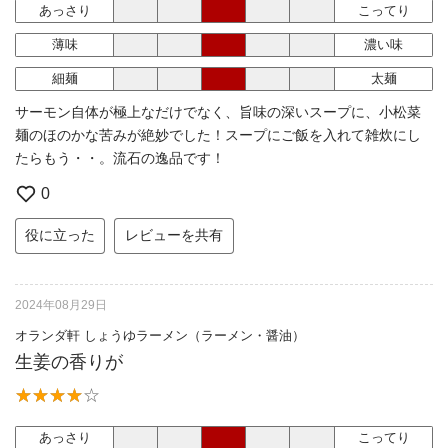
あっさり
こってり
薄味
濃い味
細麺
太麺
サーモン自体が極上なだけでなく、旨味の深いスープに、小松菜
麺のほのかな苦みが絶妙でした！スープにご飯を入れて雑炊にし
たらもう・・。流石の逸品です！
0
役に立った
レビューを共有
2024年08月29日
オランダ軒 しょうゆラーメン（ラーメン・醤油）
生姜の香りが
あっさり
こってり