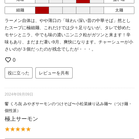
細麺
太麺
ラーメン自体は、やや薄口の「味わい深い昔の中華そば」然とし
たスープに極細麺、これだけでは少々足りないが、タレで炒めた
モヤシとニラ、中でも味の濃いニンニク粒がガツンと来ます！辛
味もあり、まだまだ暑い9月、爽快になります。チャーシューが小
さいのが３個だったのが残念でしたが・・・。
0
役に立った
レビューを共有
2024年09月09日
饗 くろ㐂 みやぎサーモンのつけそば〜小松菜練り込み麺〜（つけ麺・
個性派）
極上サーモン