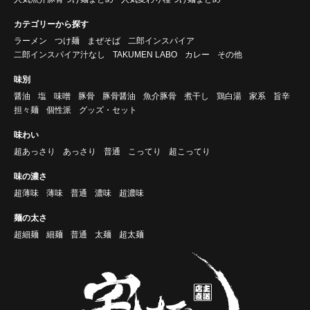
カテゴリーから探す
ラーメン
つけ麺
まぜそば
二郎インスパイア
二郎インスパイア汁なし
TAKUMEN LABO
カレー
その他
味別
醤油
塩
味噌
豚骨
豚骨醤油
魚介豚骨
煮干し
鶏白湯
家系
旨辛
担々麺
個性派
グッズ・セット
味わい
超あっさり
あっさり
普通
こってり
超こってり
味の濃さ
超薄味
薄味
普通
濃味
超濃味
麺の太さ
超細麺
細麺
普通
太麺
超太麺