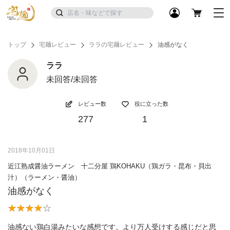
トップ
宅麺レビュー
ララの宅麺レビュー
油感がなく
ララ
未回答/未回答
レビュー数
役に立った数
277
1
2018年10月01日
近江熟成醤油ラーメン 十二分屋 鶏KOHAKU（鶏ガラ・昆布・貝出
汁）（ラーメン・醤油）
油感がなく
油感ない鶏白湯みたいな感想です。より万人受けする感じだと思