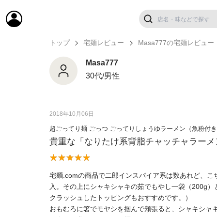
トップ
宅麺レビュー
Masa777の宅麺レビュー
Masa777
30代/男性
2018年10月06日
超ごってり麺 ごっつ ごってりしょうゆラーメン（魚粉付
貴重な「なりたけ系背脂チャッチャラーメ
宅麺.comの商品で二郎インスパイア系は数あれど、
入。その上にシャキシャキの茹でもやし一袋（200g
クラッシュしたトッピングもおすすめです。）
おもむろに箸でモヤシを掴んで頬張ると、シャキシャ