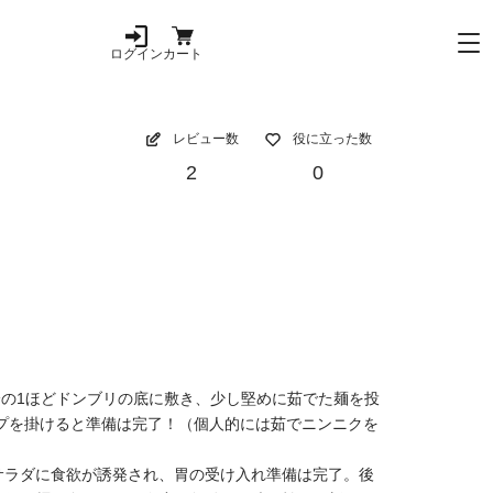
ログイン
カート
レビュー数
役に立った数
2
0
分の1ほどドンブリの底に敷き、少し堅めに茹でた麺を投
ープを掛けると準備は完了！（個人的には茹でニンニクを
サラダに食欲が誘発され、胃の受け入れ準備は完了。後