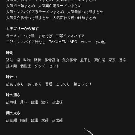
人気担々麺まとめ
人気鶏白湯ラーメンまとめ
人気インスパイア系ラーメンまとめ
人気醤油つけ麺まとめ
人気魚介豚骨つけ麺まとめ
人気変わり種つけ麺まとめ
カテゴリーから探す
ラーメン
つけ麺
まぜそば
二郎インスパイア
二郎インスパイア汁なし
TAKUMEN LABO
カレー
その他
味別
醤油
塩
味噌
豚骨
豚骨醤油
魚介豚骨
煮干し
鶏白湯
家系
旨辛
担々麺
個性派
グッズ・セット
味わい
超あっさり
あっさり
普通
こってり
超こってり
味の濃さ
超薄味
薄味
普通
濃味
超濃味
麺の太さ
超細麺
細麺
普通
太麺
超太麺