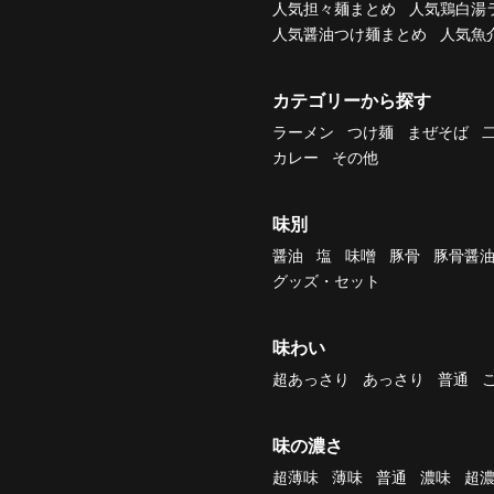
人気担々麺まとめ
人気鶏白湯
人気醤油つけ麺まとめ
人気魚
カテゴリーから探す
ラーメン
つけ麺
まぜそば
カレー
その他
味別
醤油
塩
味噌
豚骨
豚骨醤
グッズ・セット
味わい
超あっさり
あっさり
普通
味の濃さ
超薄味
薄味
普通
濃味
超