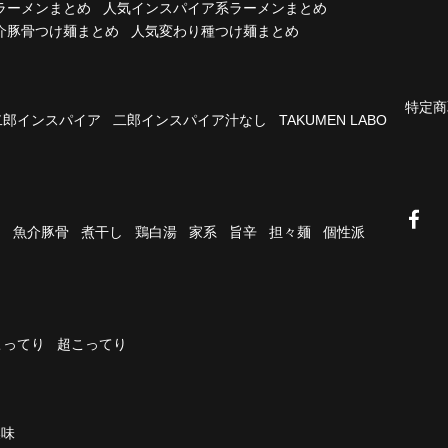
ラーメンまとめ
人気インスパイア系ラーメンまとめ
介豚骨つけ麺まとめ
人気変わり種つけ麺まとめ
特定商
二郎インスパイア
二郎インスパイア汁なし
TAKUMEN LABO
油
魚介豚骨
煮干し
鶏白湯
家系
旨辛
担々麺
個性派
こってり
超こってり
濃味