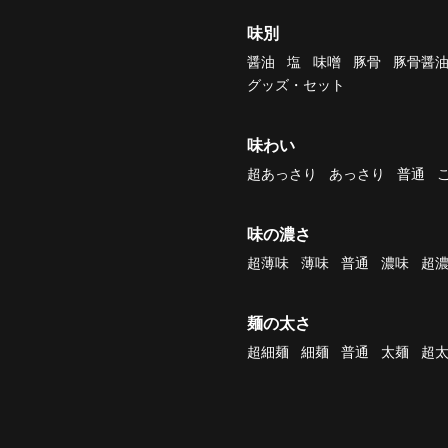
味別
醤油
塩
味噌
豚骨
豚骨醤
グッズ・セット
味わい
超あっさり
あっさり
普通
味の濃さ
超薄味
薄味
普通
濃味
超
麺の太さ
超細麺
細麺
普通
太麺
超