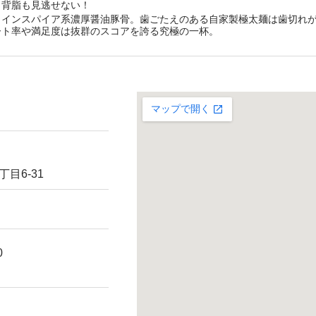
き背脂も見逃せない！
、インスパイア系濃厚醤油豚骨。歯ごたえのある自家製極太麺は歯切れ
ート率や満足度は抜群のスコアを誇る究極の一杯。
目6-31
0