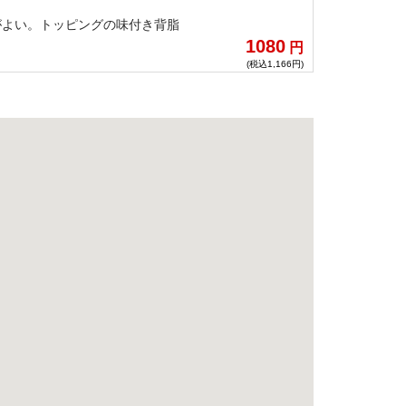
がよい。トッピングの味付き背脂
1080
円
(税込1,166円)