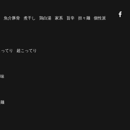
油
魚介豚骨
煮干し
鶏白湯
家系
旨辛
担々麺
個性派
こってり
超こってり
濃味
太麺