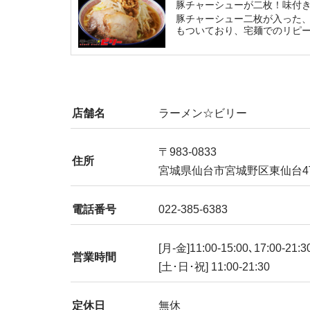
豚チャーシューが二枚！味付
豚チャーシュー二枚が入った
もついており、宅麺でのリピ
店舗名
ラーメン☆ビリー
〒983-0833
住所
宮城県仙台市宮城野区東仙台4丁
電話番号
022-385-6383
[月-金]11:00-15:00､17:00-21:3
営業時間
[土･日･祝] 11:00-21:30
定休日
無休