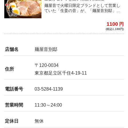
麺屋音で火曜日限定ブランドとして営業し
ていた「生姜の音」が、「麺屋音別邸」と
して独立。生姜が効いた濃厚鶏白湯スープ
に、特製平打ち麺を合わせた「濃厚生姜鶏
1100
円
白湯」は、生姜の芳醇な香りと鶏の旨みと
(税込1,188円)
コクが堪能できる絶品の一杯！
店舗名
麺屋音別邸
〒120-0034
住所
東京都足立区千住4-19-11
電話番号
03-5284-1139
営業時間
11:30～24:00
定休日
無休