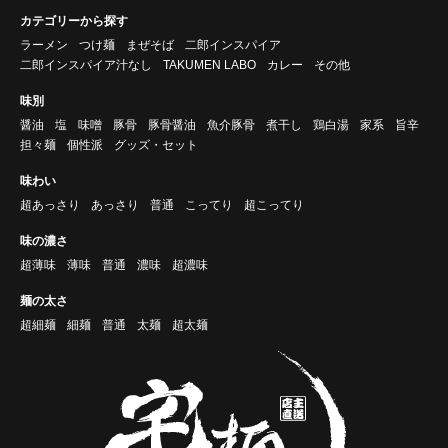
カテゴリーから探す
ラーメン
つけ麺
まぜそば
二郎インスパイア
二郎インスパイア汁なし
TAKUMEN LABO
カレー
その他
味別
醤油
塩
味噌
豚骨
豚骨醤油
魚介豚骨
煮干し
鶏白湯
家系
旨辛
担々麺
個性派
グッズ・セット
味わい
超あっさり
あっさり
普通
こってり
超こってり
味の濃さ
超薄味
薄味
普通
濃味
超濃味
麺の太さ
超細麺
細麺
普通
太麺
超太麺