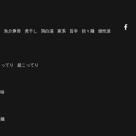
油
魚介豚骨
煮干し
鶏白湯
家系
旨辛
担々麺
個性派
こってり
超こってり
濃味
太麺