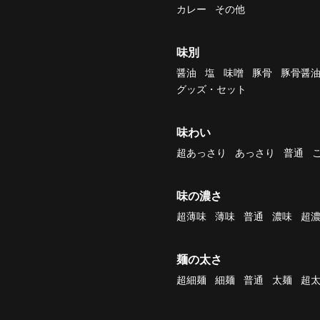
カレー
その他
味別
醤油
塩
味噌
豚骨
豚骨醤
グッズ・セット
味わい
超あっさり
あっさり
普通
味の濃さ
超薄味
薄味
普通
濃味
超
麺の太さ
超細麺
細麺
普通
太麺
超