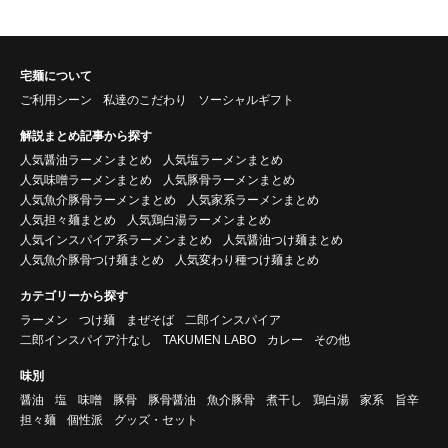
宅麺について
ご利用シーン
私達のこだわり
ソーシャルギフト
解説まとめ記事から探す
人気醤油ラーメンまとめ
人気塩ラーメンまとめ
人気味噌ラーメンまとめ
人気豚骨ラーメンまとめ
人気魚介豚骨ラーメンまとめ
人気家系ラーメンまとめ
人気担々麺まとめ
人気鶏白湯ラーメンまとめ
人気インスパイア系ラーメンまとめ
人気醤油つけ麺まとめ
人気魚介豚骨つけ麺まとめ
人気変わり種つけ麺まとめ
カテゴリーから探す
ラーメン
つけ麺
まぜそば
二郎インスパイア
二郎インスパイア汁なし
TAKUMEN LABO
カレー
その他
味別
醤油
塩
味噌
豚骨
豚骨醤油
魚介豚骨
煮干し
鶏白湯
家系
旨辛
担々麺
個性派
グッズ・セット