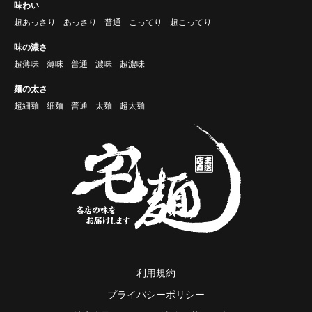
味わい
超あっさり
あっさり
普通
こってり
超こってり
味の濃さ
超薄味
薄味
普通
濃味
超濃味
麺の太さ
超細麺
細麺
普通
太麺
超太麺
利用規約
プライバシーポリシー