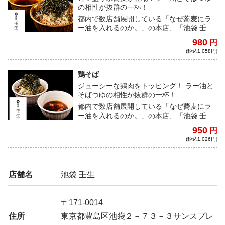
の相性が抜群の一杯！
都内で数店舗展開している「なぜ蕎麦にラ
ー油を入れるのか。」の本店、「池袋 壬
生」。従来の日本蕎麦とは違い、ラーメン
980
円
に近づけた食感の自家製麺を使用。コクの
(税込1,058円)
深いそばつゆにラー油を入れることで、複
雑な旨味を表現。トッピングの牛肉も食べ
応え充分！※そばアレルギーの方はご遠慮
鶏そば
下さい。
ジューシーな鶏肉をトッピング！ ラー油と
そばつゆの相性が抜群の一杯！
都内で数店舗展開している「なぜ蕎麦にラ
ー油を入れるのか。」の本店、「池袋 壬
生」。従来の日本蕎麦とは違い、ラーメン
950
円
に近づけた食感の自家製麺を使用。コクの
(税込1,026円)
深いそばつゆにラー油を入れることで、複
雑な旨味を表現。トッピングの鶏肉は肉厚
ジューシ―！※そばアレルギーの方はご遠
慮下さい。
店舗名
池袋 壬生
〒171-0014
住所
東京都豊島区池袋２－７３－３サンスプレ