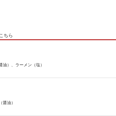
こちら
醤油）、ラーメン（塩）
（醤油）