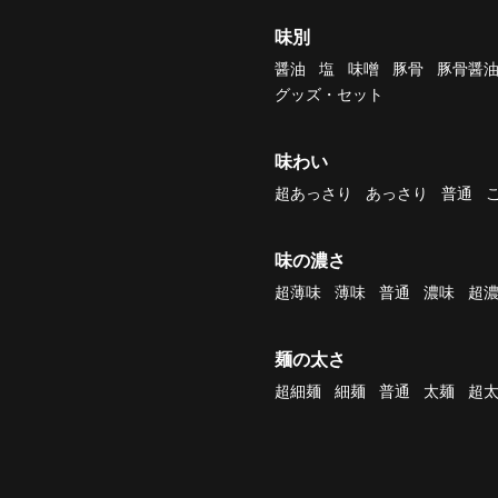
味別
醤油
塩
味噌
豚骨
豚骨醤
グッズ・セット
味わい
超あっさり
あっさり
普通
味の濃さ
超薄味
薄味
普通
濃味
超
麺の太さ
超細麺
細麺
普通
太麺
超