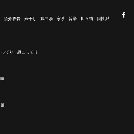
油
魚介豚骨
煮干し
鶏白湯
家系
旨辛
担々麺
個性派
こってり
超こってり
濃味
太麺