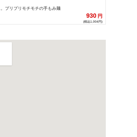
に。プリプリモチモチの手もみ麺
930
円
(税込1,004円)