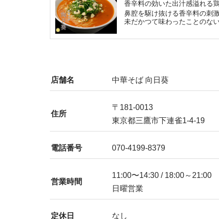
香辛料の効いた出汁感溢れる
鼻腔を駆け抜ける香辛料の刺
未だかつて味わったことのな
店舗名
中華そば 向日葵
〒181-0013
住所
東京都三鷹市下連雀1-4-19
電話番号
070-4199-8379
11:00〜14:30 / 18:00～21:00
営業時間
日曜営業
定休日
なし