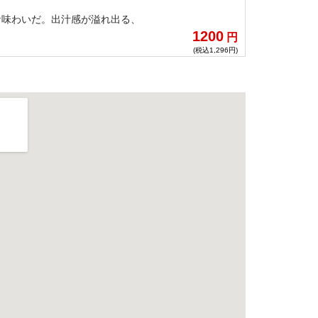
な味わいだ。出汁感が溢れ出る、
1200
円
(税込1,296円)