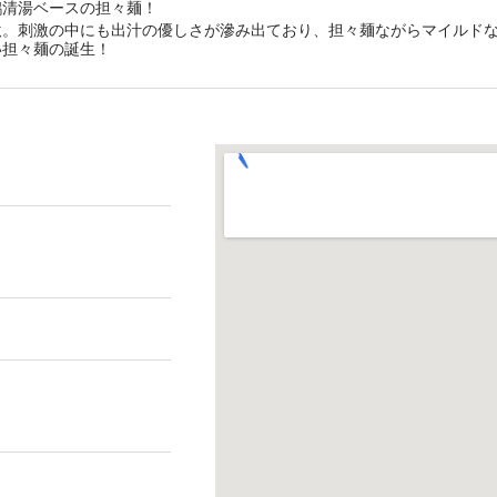
鶏清湯ベースの担々麺！
激。刺激の中にも出汁の優しさが滲み出ており、担々麺ながらマイルド
い担々麺の誕生！