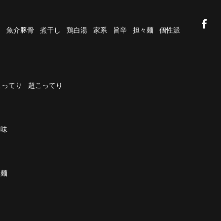
油
魚介豚骨
煮干し
鶏白湯
家系
旨辛
担々麺
個性派
こってり
超こってり
濃味
太麺