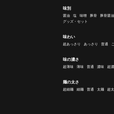
味別
醤油
塩
味噌
豚骨
豚骨醤
グッズ・セット
味わい
超あっさり
あっさり
普通
味の濃さ
超薄味
薄味
普通
濃味
超
麺の太さ
超細麺
細麺
普通
太麺
超