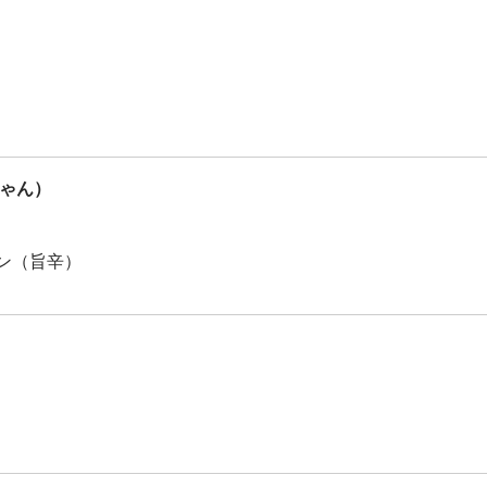
しゃん）
ン（旨辛）