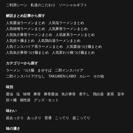
ご利用シーン
私達のこだわり
ソーシャルギフト
解説まとめ記事から探す
人気醤油ラーメンまとめ
人気塩ラーメンまとめ
人気味噌ラーメンまとめ
人気豚骨ラーメンまとめ
人気魚介豚骨ラーメンまとめ
人気家系ラーメンまとめ
人気担々麺まとめ
人気鶏白湯ラーメンまとめ
人気インスパイア系ラーメンまとめ
人気醤油つけ麺まとめ
人気魚介豚骨つけ麺まとめ
人気変わり種つけ麺まとめ
カテゴリーから探す
ラーメン
つけ麺
まぜそば
二郎インスパイア
二郎インスパイア汁なし
TAKUMEN LABO
カレー
その他
味別
醤油
塩
味噌
豚骨
豚骨醤油
魚介豚骨
煮干し
鶏白湯
家系
旨辛
担々麺
個性派
グッズ・セット
味わい
超あっさり
あっさり
普通
こってり
超こってり
味の濃さ