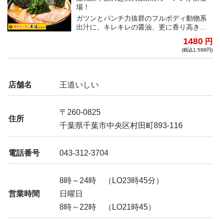
場！
ガツンとパンチ力抜群のフルボディ動物系
出汁に、キレキレの醤油、更に香り高き鶏
油が、渾然一体となった超ハイレベルな家
1480
円
系ラーメンが具材豊富な特製で登場！
(税込1,598円)
店舗名
王道いしい
〒260-0825
住所
千葉県千葉市中央区村田町893-116
電話番号
043-312-3704
8時～24時 （LO23時45分）
営業時間
日曜日
8時～22時 （LO21時45）