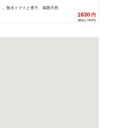
e」。無水トマトと煮干、蔵囲天然
1630
円
(税込1,760円)