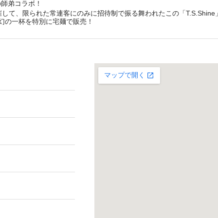
の師弟コラボ！
して、限られた常連客にのみに招待制で振る舞われたこの「T.S.Shin
幻の一杯を特別に宅麺で販売！