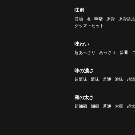
味別
醤油
塩
味噌
豚骨
豚骨醤
グッズ・セット
味わい
超あっさり
あっさり
普通
味の濃さ
超薄味
薄味
普通
濃味
超
麺の太さ
超細麺
細麺
普通
太麺
超