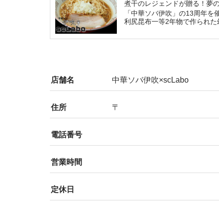
煮干のレジェンドが贈る！夢
「中華ソバ伊吹」の13周年を催
利尻昆布一等2年物で作られた
店舗名
中華ソバ伊吹×scLabo
住所
〒
電話番号
営業時間
定休日