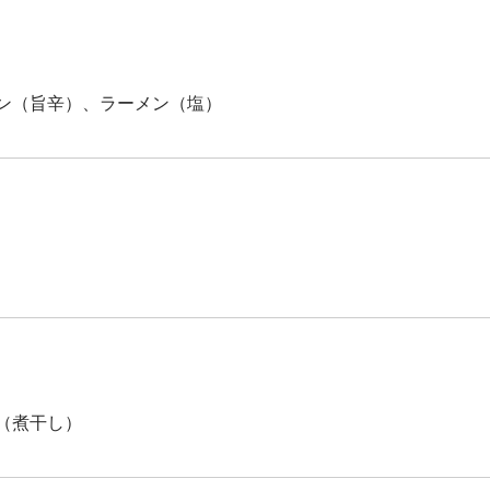
ン（旨辛）、ラーメン（塩）
（煮干し）