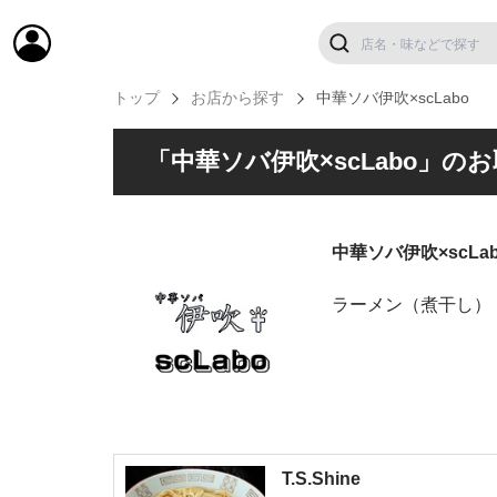
トップ
お店から探す
中華ソバ伊吹×scLabo
「中華ソバ伊吹×scLabo」
中華ソバ伊吹×scLa
ラーメン（煮干し）
T.S.Shine