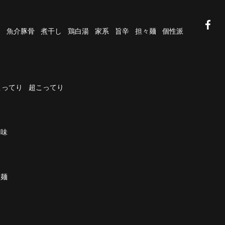
油
魚介豚骨
煮干し
鶏白湯
家系
旨辛
担々麺
個性派
こってり
超こってり
濃味
太麺