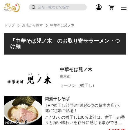
トップ
お店から探す
中華そば児ノ木
「中華そば児ノ木」のお取り寄せラーメン・つ
け麺
中華そば児ノ木
東京都
ラーメン（煮干し）
純煮干しそば
TRY煮干し部門3年連続1位の超実力店が、
遂に宅麺に登場！
こだわりの煮干し100％出汁は、煮干しの香
りと深い味わいを存分に感じる事ができ
る、純という言葉がぴったりなスープ。こ