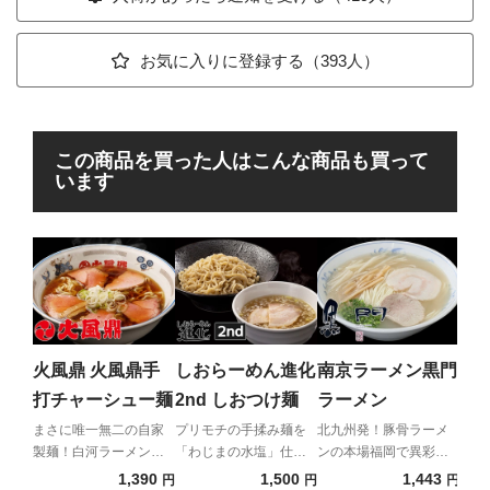
お気に入りに登録する（393人）
この商品を買った人はこんな商品も買って
います
横
商
ば
フワ
鶏の
火風鼎 火風鼎手
しおらーめん進化
南京ラーメン黒門
贈る
打チャーシュー麺
2nd しおつけ麺
ラーメン
んた
まさに唯一無二の自家
プリモチの手揉み麺を
北九州発！豚骨ラーメ
製麺！白河ラーメンの
「わじまの水塩」仕立
ンの本場福岡で異彩を
名門が降臨。
ての昆布水と啜る！
放つ、端正な豚骨清湯
1,390
1,500
1,443
円
円
円