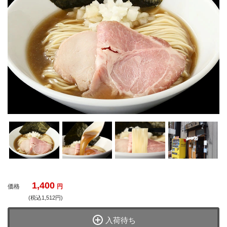
1,400
価格
円
(税込1,512円)
入荷待ち