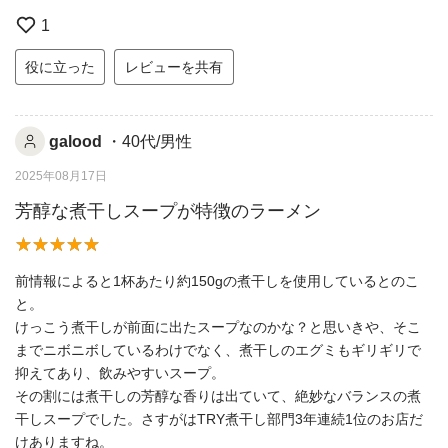
1
役に立った
レビューを共有
galood
・40代/男性
2025年08月17日
芳醇な煮干しスープが特徴のラーメン
前情報によると1杯あたり約150gの煮干しを使用しているとのこ
と。
けっこう煮干しが前面に出たスープなのかな？と思いきや、そこ
までニボニボしているわけでなく、煮干しのエグミもギリギリで
抑えてあり、飲みやすいスープ。
その割には煮干しの芳醇な香りは出ていて、絶妙なバランスの煮
干しスープでした。さすがはTRY煮干し部門3年連続1位のお店だ
けありますね。