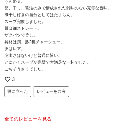
うんめぇ。
節、干し、醤油のみで構成された雑味のない完璧な旨味。
煮干し好きの自分としてはたまらん。
スープ完飲しました。
麺は細ストレート。
ザクパツで旨し。
具材は鶏、豚2種チャーシュー。
豚はレア。
突出さはないけど普通に旨い。
とにかくスープが完璧で大満足な一杯でした。
ごちそうさまでした。
3
役に立った
レビューを共有
全てのレビューを見る