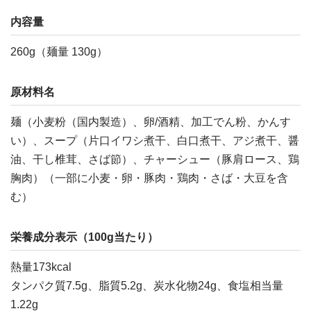
内容量
260g（麺量 130g）
原材料名
麺（小麦粉（国内製造）、卵/酒精、加工でん粉、かんす
い）、スープ（片口イワシ煮干、白口煮干、アジ煮干、醤
油、干し椎茸、さば節）、チャーシュー（豚肩ロース、鶏
胸肉）（一部に小麦・卵・豚肉・鶏肉・さば・大豆を含
む）
栄養成分表示（100g当たり）
熱量173kcal
タンパク質7.5g、脂質5.2g、炭水化物24g、食塩相当量
1.22g