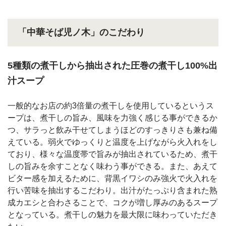
「中華そば児ノ木」のこだわり
5種類の煮干しから抽出された圧巻の煮干し100%出
汁スープ
一般的なお店の約3倍量の煮干しを使用しているというス
ープは、煮干しの旨み、風味を力強く感じる事ができるか
つ、サラっと飲み干せてしまうほどのすっきりさも兼ね備
えている。弱火でゆっくりと温度を上げながら火入れをし
ており、様々な温度帯で旨みが抽出されているため、煮干
しの旨みを余すことなく味わう事ができる。また、あえて
ビター感を加えるために、背黒イワシのみ強火で火入れを
行い苦味を抽出するこだわり。出汁がたっぷり含まれた熟
成カエシと合わさることで、コクが増し厚みのあるスープ
となっている。煮干しの魅力を最大限に味わっていただき