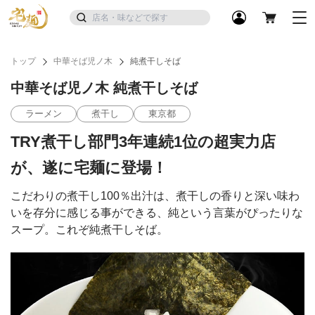
トップ
中華そば児ノ木
純煮干しそば
中華そば児ノ木 純煮干しそば
ラーメン
煮干し
東京都
TRY煮干し部門3年連続1位の超実力店
が、遂に宅麺に登場！
こだわりの煮干し100％出汁は、煮干しの香りと深い味わ
いを存分に感じる事ができる、純という言葉がぴったりな
スープ。これぞ純煮干しそば。