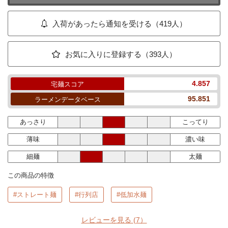
入荷があったら通知を受ける（419人）
お気に入りに登録する（393人）
4.857
宅麺スコア
95.851
ラーメンデータベース
あっさり
こってり
薄味
濃い味
細麺
太麺
この商品の特徴
#ストレート麺
#行列店
#低加水麺
レビューを見る
(7）