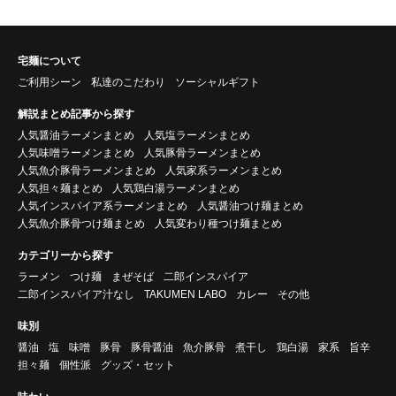
宅麺について
ご利用シーン
私達のこだわり
ソーシャルギフト
解説まとめ記事から探す
人気醤油ラーメンまとめ
人気塩ラーメンまとめ
人気味噌ラーメンまとめ
人気豚骨ラーメンまとめ
人気魚介豚骨ラーメンまとめ
人気家系ラーメンまとめ
人気担々麺まとめ
人気鶏白湯ラーメンまとめ
人気インスパイア系ラーメンまとめ
人気醤油つけ麺まとめ
人気魚介豚骨つけ麺まとめ
人気変わり種つけ麺まとめ
カテゴリーから探す
ラーメン
つけ麺
まぜそば
二郎インスパイア
二郎インスパイア汁なし
TAKUMEN LABO
カレー
その他
味別
醤油
塩
味噌
豚骨
豚骨醤油
魚介豚骨
煮干し
鶏白湯
家系
旨辛
担々麺
個性派
グッズ・セット