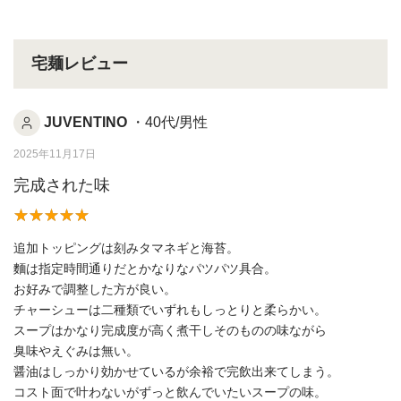
宅麺レビュー
JUVENTINO
・40代/男性
2025年11月17日
完成された味
追加トッピングは刻みタマネギと海苔。
麵は指定時間通りだとかなりなパツパツ具合。
お好みで調整した方が良い。
チャーシューは二種類でいずれもしっとりと柔らかい。
スープはかなり完成度が高く煮干しそのものの味ながら
臭味やえぐみは無い。
醤油はしっかり効かせているが余裕で完飲出来てしまう。
コスト面で叶わないがずっと飲んでいたいスープの味。