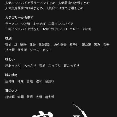
人気インスパイア系ラーメンまとめ
人気醤油つけ麺まとめ
人気魚介豚骨つけ麺まとめ
人気変わり種つけ麺まとめ
カテゴリーから探す
ラーメン
つけ麺
まぜそば
二郎インスパイア
二郎インスパイア汁なし
TAKUMEN LABO
カレー
その他
味別
醤油
塩
味噌
豚骨
豚骨醤油
魚介豚骨
煮干し
鶏白湯
家系
旨辛
担々麺
個性派
グッズ・セット
味わい
超あっさり
あっさり
普通
こってり
超こってり
味の濃さ
超薄味
薄味
普通
濃味
超濃味
麺の太さ
超細麺
細麺
普通
太麺
超太麺