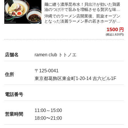
麺に纏う濃厚昆布水！貝出汁が効いた鶏醤
油のつけ汁で旨みを増幅させる贅沢な味わ
い！
沖縄でのラーメン店開業後、凱旋オープン
となった淡麗ラーメン界の若きホープが作
る、心も身体も整う昆布水つけめんは、濃
1500
円
厚なトロみの昆布水と貝出汁が効いたつけ
(税込1,620円)
汁が重なり、旨み爆発する一杯！
店舗名
ramen club トトノエ
〒125-0041
住所
東京都葛飾区東金町1-20-14 吉六ビル1F
電話番号
11:00～15:00
営業時間
18:00〜21:00