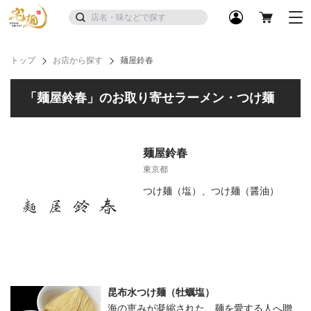
トップ
お店から探す
麺屋鈴春
「麺屋鈴春」のお取り寄せラーメン・つけ麺
麺屋鈴春
東京都
つけ麺（塩）、つけ麺（醤油）
昆布水つけ麺（牡蠣塩）
海の恵みが凝縮された、麺を愛する人へ贈