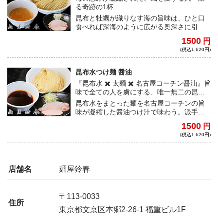
る奇跡の1杯
昆布と牡蠣が織りなす海の旨味は、ひと口
食べれば深海のように広がる奥深さに引き
込まれる。太麺とともに味わう至福の瞬
1500
円
間。
(税込1,620円)
昆布水つけ麺 醤油
『昆布水 ✖️ 太麺 ✖️ 名古屋コーチン醤油』旨
味で全ての人を虜にする、唯一無二の昆布
水つけ麺
昆布水をまとった麺を名古屋コーチンの旨
味が凝縮した醤油つけ汁で味わう。派手さ
を削ぎ落とし素材の格と余韻で勝負する"麺
1500
円
屋鈴春"渾身の一杯。
(税込1,620円)
店舗名
麺屋鈴春
〒113-0033
住所
東京都文京区本郷2-26-1 福重ビル1F