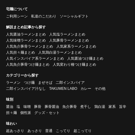
宅麺について
ご利用シーン
私達のこだわり
ソーシャルギフト
解説まとめ記事から探す
人気醤油ラーメンまとめ
人気塩ラーメンまとめ
人気味噌ラーメンまとめ
人気豚骨ラーメンまとめ
人気魚介豚骨ラーメンまとめ
人気家系ラーメンまとめ
人気担々麺まとめ
人気鶏白湯ラーメンまとめ
人気インスパイア系ラーメンまとめ
人気醤油つけ麺まとめ
人気魚介豚骨つけ麺まとめ
人気変わり種つけ麺まとめ
カテゴリーから探す
ラーメン
つけ麺
まぜそば
二郎インスパイア
二郎インスパイア汁なし
TAKUMEN LABO
カレー
その他
味別
醤油
塩
味噌
豚骨
豚骨醤油
魚介豚骨
煮干し
鶏白湯
家系
旨辛
担々麺
個性派
グッズ・セット
味わい
超あっさり
あっさり
普通
こってり
超こってり