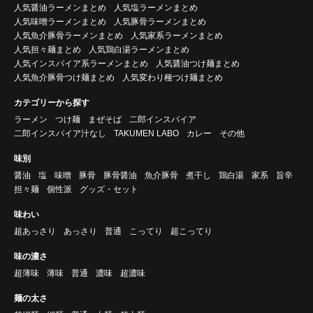
人気醤油ラーメンまとめ
人気塩ラーメンまとめ
人気味噌ラーメンまとめ
人気豚骨ラーメンまとめ
人気魚介豚骨ラーメンまとめ
人気家系ラーメンまとめ
人気担々麺まとめ
人気鶏白湯ラーメンまとめ
人気インスパイア系ラーメンまとめ
人気醤油つけ麺まとめ
人気魚介豚骨つけ麺まとめ
人気変わり種つけ麺まとめ
カテゴリーから探す
ラーメン
つけ麺
まぜそば
二郎インスパイア
二郎インスパイア汁なし
TAKUMEN LABO
カレー
その他
味別
醤油
塩
味噌
豚骨
豚骨醤油
魚介豚骨
煮干し
鶏白湯
家系
旨辛
担々麺
個性派
グッズ・セット
味わい
超あっさり
あっさり
普通
こってり
超こってり
味の濃さ
超薄味
薄味
普通
濃味
超濃味
麺の太さ