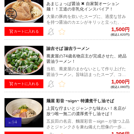
あまじょっぱ醤油 ✖︎ 自家製オーション
麺！！王道の非乳化インスパイア！
大量の豚肉を炊いたスープに、適度な甘み
を持つ醤油のカエシがキリッと立った、旨
甘非乳化豚醤油。小麦感が強く、ウェーブ
1,500
円
カートに入れる
がかった細めの自家製オーション麺との悶
(税込1,620円)
絶級の組み合わせをご賞味あれ。
諭吉そば 諭吉ラーメン
蕎麦屋の74歳名物店主が完成させた、絶品
醤油ラーメン！
当初、蕎麦屋のまかないとして作り上げた
醤油ラーメン。旨味詰まったスープ、コシ
のある太麺、贅沢チャーシューは身も心も
1,000
円
カートに入れる
温まる一杯！
(税込1,080円)
麺屋 彩音 ~sign~ 特濃煮干し油そば
上質な佇まいとジャンクな味わい！名店が
放つ唯一無二の濃厚煮干し油そば！
五反田の名店、麵屋彩音～sign～が放つ上品
さとジャンクさを兼ね備えた想像の一歩先
を行く絶品油そば！一度食べたら止まらな