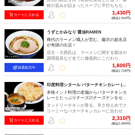
材の旨みが詰まったスープに平打ちちぢれ
麺、味付き脂もついた二郎インスパイアフ
1,430
円
カートに入れる
ルセット！
(税込1,544円)
うずとかみなり 醤油RAMEN
稀代のラーメン職人が営む、藤沢の超名店
が奇跡の出店！
店主・大西氏は、ラーメンに関する製法や
調理器具など全てに徹底的にこだわり、そ
れらが見事に調和することで究極の一杯を
1,600
円
抽選販売中
生み出している。随所に輝く想いをぜひ体
(税込1,728円)
感してほしい。
印度料理シタール バターチキンカレー (チ
ーズナン・黒はちみつ付)
本格インド料理の老舗からバターチキンカ
レーとたっぷりチーズのチーズナンをセッ
トでお届け！
タンドリーチキンが香る、辛さ控えめでク
リーミーなバターチキンカレーに合わせる
のは、たっぷりのチーズをもちもちのナン
2,310
円
カートに入れる
で包んだチーズナン！シタールではお馴染
(税込2,495円)
みの野生黒蜂蜜も付属したフルセットをご
自宅でご堪能あれ！