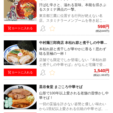
のコラボにて実現した『鬼ラーメン「業火
火の赤辛味噌」
汗ばむ辛さと、溢れる旨味。本能を揺さぶ
の赤辛味噌」』をイラストカード付きでお
るスタミナ満点の一撃。
届け！
東京都三鷹に位置する行列が絶えない名
店。スタミナラーメンブームを巻き起こし
た元祖スタ満発祥の地でもあり、ラーメン
598
円
カートに入れる
業界に大きなインパクトを与えた唯一無二
(税込646円)
のラーメン店『元祖スタミナ満点らーめん
すず鬼』が監修し、アニメ『鬼滅の刃』と
中村麺三郎商店 本枯れ節と煮干しの中華そ
のコラボにて実現した『らくうまっ宅麺 鬼
ば
本枯れ節と煮干しが華やかに香る！思わず
ラーメン「業火の赤辛味噌」』をイラスト
唸る至極の一杯！
カード付きでお届け！
店舗でも限定でしか登場しない『本枯れ節
と煮干しの中華そば』がなんと宅麺で登
場！良質な素材と中村店主の技術力から繰
1,540
円
カートに入れる
り出される上品で深みのあるスープはあな
(税込1,663円)
たを必ず唸らせる！
皿谷食堂 まごころ中華そば
山形で100年以上愛される老舗の昔懐かし中
華そば！
一切の妥協を許さない姿勢と優しい味わい
から1世紀以上愛される伝統の中華そば。そ