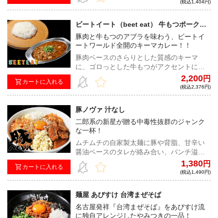
さった贅沢な一杯
(税込1,404円)
ビートイート（beet eat） 牛もつポークキ
ーマカレー
豚肉と牛もつのアブラを味わう、ビートイ
ートワールド全開のキーマカレー！！
豚肉ベースのさらりとした質感のキーマ
に、ゴロっとした牛もつがアクセントに加
わり、スパイスの複雑な味わいの中にアブ
2,200
円
カートに入れる
ラの旨みを楽しめる、香りや辛さのバラン
(税込2,376円)
スが絶妙に合わさった極上のキーマカレ
ー！
豚ノヴァ 汁なし
二郎系の新星が贈る中毒性抜群のジャンク
な一杯！
ムチムチの自家製太麺に豚や背脂、甘辛い
醤油ベースのタレが絡み合い、パンチ溢れ
る満足感のある汁なし二郎系インスパイ
1,380
円
カートに入れる
ア！
(税込1,490円)
麺屋 あびすけ 台湾まぜそば
名古屋発祥『台湾まぜそば』をあびすけ流
に独自アレンジしたやみつきの一品！