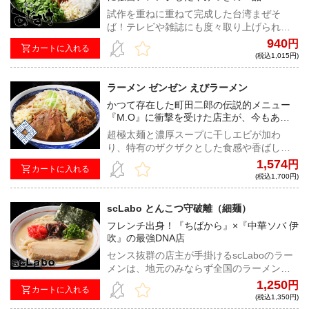
試作を重ねに重ねて完成した台湾まぜそ
ば！テレビや雑誌にも度々取り上げられて
いる今ではあびすけを代表するメニュー！
940
円
カートに入れる
(税込1,015円)
ラーメン ゼンゼン えびラーメン
かつて存在した町田二郎の伝説的メニュー
『M.O』に衝撃を受けた店主が、今もあの
味を追い求めながら作る一杯！
超極太麺と濃厚スープに干しエビが加わ
り、特有のザクザクとした食感や香ばしい
風味で更に旨みがブーストされた、『ラー
1,574
円
カートに入れる
メン ゼンゼン』の人気メニュー！
(税込1,700円)
scLabo とんこつ守破離（細麺）
フレンチ出身！『ちばから』×『中華ソバ 伊
吹』の最強DNA店
センス抜群の店主が手掛けるscLaboのラー
メンは、地元のみならず全国のラーメンフ
ァンからの厚い支持を受ける。今回は、煮
1,250
円
カートに入れる
干しでもG系でもなく、ド豚骨ラーメンで勝
(税込1,350円)
負！濃度、粘度、パンチ力ともに抜群で必