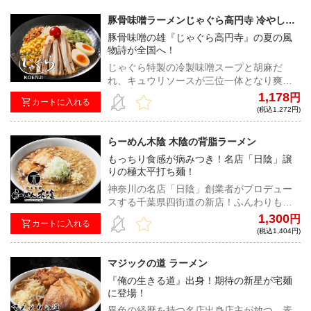
食の一杯だ！
豚骨味噌ラーメンじゃぐら高円寺 冷やしじ
ゃぐら
豚骨味噌の雄『じゃぐら高円寺』の夏の風
物詩が全国へ！
じゃぐら特製の冷製味噌スープと胡麻だ
れ、キュウリソースが三位一体となり爽や
かな味わいが食欲を掻き立てる！今年の夏
1,178
円
カートに入れる
はこれで決まり！
(税込1,272円)
らーめん木陰 木陰の背脂ラーメン
もっちり食感が病みつき！名店「日陰」譲
りの極太平打ち麺！
神奈川の名店「日陰」創業者がプロデュー
スする千葉県四街道の新店！ふんわりもっ
ちり食感がクセになるもち小麦配合の極太
1,300
円
カートに入れる
平打ち麺、そしてトッピングによって２つ
(税込1,404円)
の味を楽しめる新感覚の背脂らーめんが登
場！！
マジックの道 ラーメン
『俺の生きる道』出身！期待の新星が宅麺
に登場！
異色の経歴を持つ名店出身店主が放つ、素