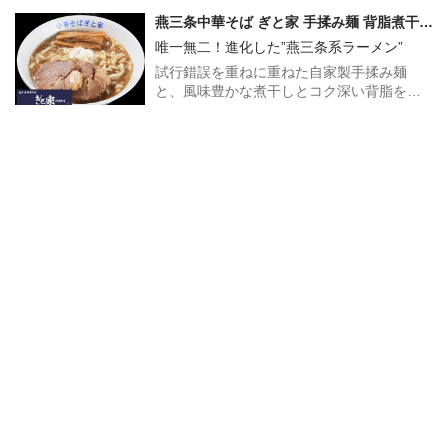
燕三条中華そば ぎと家 手揉み麺 背脂煮干し
そば
唯一無二！進化した”燕三条系ラーメン”
試行錯誤を重ねに重ねた自家製手揉み麺
と、風味豊かな煮干しとコク深い背脂を纏
わせた豚骨ベースのスープを合わせた、唯
一無二の燕三条系ラーメン！
1,300
円
カートに入れる
(税込1,404円)
仙臺 くろく 特製ねぎダレ！牛タン塩中華そ
ば
仙台名物！牛タンを使用した特製の塩ラー
メン！
自然な食材の旨みを生かし、素材にこだわ
った淡麗ラーメンから、個性的なラーメン
まで幅広い一杯が魅力の東北の名店「仙臺
1,200
円
カートに入れる
くろく」が宅麺に登場！貝や鶏の出汁をベ
(税込1,296円)
ースに特製のネギだれやレモンマリネがア
クセントとなった唯一無二の一杯をご自宅
ラーメン ゼンゼン ラーメン
で！！
濃厚スープ×超極太麺で話題のG系最硬ラー
メン！
極太バキボキ食感の自家製麺！！他の追随