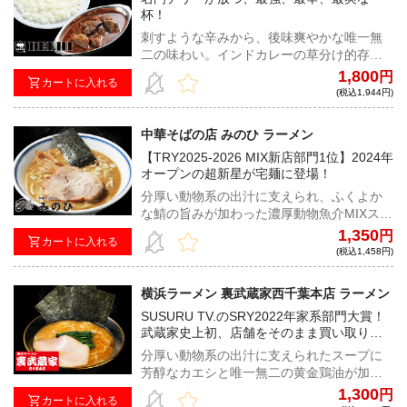
杯！
刺すような辛みから、後味爽やかな唯一無
二の味わい。インドカレーの草分け的存在
として、カレー業界でも大きな影響力を持
1,800
円
カートに入れる
つデリー。有名コンビニ店とのコラボなど
(税込1,944円)
も実施され、知名度も抜群だ。
中華そばの店 みのひ ラーメン
【TRY2025-2026 MIX新店部門1位】2024年
オープンの超新星が宅麺に登場！
分厚い動物系の出汁に支えられ、ふくよか
な鯖の旨みが加わった濃厚動物魚介MIXスー
プは一線を画す衝撃的な1杯
1,350
円
カートに入れる
(税込1,458円)
横浜ラーメン 裏武蔵家西千葉本店 ラーメン
SUSURU TV.のSRY2022年家系部門大賞！
武蔵家史上初、店舗をそのまま買い取り独
立。武蔵家のようで武蔵家じゃない”裏武蔵
分厚い動物系の出汁に支えられたスープに
家”がついに宅麺登場！
芳醇なカエシと唯一無二の黄金鶏油が加わ
り、名門酒井製麺のモッチリ中太麺が合わ
1,300
円
カートに入れる