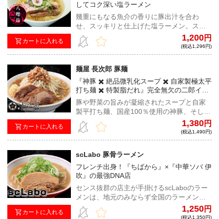
してコク深い塩ラーメン
幾重にもなる魚介の香りに豚出汁を合わ
せ、スッキリと仕上げた塩ラーメン。スー
プの旨みをダイレクトに楽しむ、天才的な
1,200
円
カートに入れる
センスを持ち合わせた居山店主が作る八咫
(税込1,296円)
烏らしさ溢れる一杯！
麺屋 長次郎 豚麺
『神豚 ✖️ 絶品微乳化スープ ✖️ 自家製極太平
打ち麺 ✖️ 特製脂だれ』完全無欠の二郎イン
スパイア
豚や野菜の旨みが凝縮されたスープと自家
製平打ち麺、国産100％使用の神豚、そして
付属の特製脂だれ。非の打ち所がない二郎
1,380
円
カートに入れる
インスパイアを是非ご自宅で！
(税込1,490円)
scLabo 豚骨ラーメン
フレンチ出身！『ちばから』×『中華ソバ 伊
吹』の最強DNA店
センス抜群の店主が手掛けるscLaboのラー
メンは、地元のみならず全国のラーメンフ
ァンからの厚い支持を受ける。今回は、煮
1,250
円
カートに入れる
干しでもG系でもなく、ド豚骨ラーメンで勝
(税込1,350円)