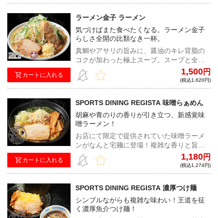
れるため、予約販売商品発送時期に発送さ
せていただきます。
ラーメン金子 ラーメン
気づけばまた食べたくなる。ラーメン金子
らしさ全開の比類なき一杯。
真鯛やアサリの旨みに、醤油のキレ背脂の
コクが加わった極上スープ。スープと全粒
粉入りのワシワシ縮れ麺が絡み合い、味・
1,500
円
カートに入れる
ボリュームともに大満足必至！
(税込1,620円)
SPORTS DINING REGISTA 味噌らぁめん
胡麻や青のりの香りが引き立つ、新感覚味
噌ラーメン！
お店にて限定で提供されていた味噌ラーメ
ンがなんと宅麺に登場！複雑な香りと旨み
がきっとあなたを魅了する！REGISTAなら
1,180
円
カートに入れる
ではの極上の味わいをご堪能あれ！
(税込1,274円)
SPORTS DINING REGISTA 濃厚つけ麺
シンプルながらも複雑な味わい！王道を征
く濃厚魚介つけ麺！