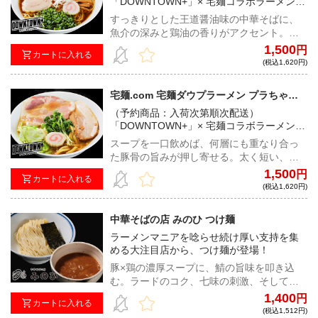
「DOWNTOWN+」× 宅麺コラボラーメン！
松本人志氏とダイアン・津田篤宏氏が作り
すっきりとした王道醤油味の中華そばに、
上げた究極の味をご賞味あれ！
魚介の深みと鶏油の香りがアクセント。ち
ぢれ麺との相性も抜群で、日本人のDNAに
1,500
円
カートに入れる
訴えかけるような、どこか懐かしくも、新
(税込1,620円)
しい中華そば！※注文時に配送希望日をご
選択いただいた場合でも、ご案内させてい
宅麺.com 宅麺ダウプラーメン プラちゃん
ただきました日程にて配送手続きをさせて
（豚骨魚介）（予約商品：入荷次第順次配
（予約商品：入荷次第順次配送）
いただきます。発送完了メールに記載の配
送）
「DOWNTOWN+」× 宅麺コラボラーメン！
送伝票番号を元に、ヤマト運輸へお問い合
松本人志氏とダイアン・津田篤宏氏が作り
わせいただきますと、ヤマト運輸保管期間
スープを一口飲めば、何層にも重なり合っ
上げた究極の味をご賞味あれ！
内での配送日をご変更いただけます。※予
た豚骨の旨みが押し寄せる。太く短い、ツ
約販売商品と他の商品を同時に購入された
ルコシストレート麺が適度にスープをすく
1,500
円
カートに入れる
場合、まとめて発送されるため、予約販売
い、小麦の豊かな香りと合わさり、鼻腔を
(税込1,620円)
商品発送時期に発送させていただきます。
駆け抜ける、完成度抜群の一杯！※注文時
に配送希望日をご選択いただいた場合で
中華そばの店 みのひ つけ麺
も、ご案内させていただきました日程にて
ラーメンマニアを唸らせ続け厚い支持を集
配送手続きをさせていただきます。発送完
める大注目店から、つけ麺が登場！
了メールに記載の配送伝票番号を元に、ヤ
マト運輸へお問い合わせいただきますと、
豚×鶏の濃厚スープに、鯖の旨味を叩き込
ヤマト運輸保管期間内での配送日をご変更
む。ラードのコク、七味の刺激、そしてほ
いただけます。※予約販売商品と他の商品
んのり効かせた酢。みのひでしか味わえな
1,400
円
カートに入れる
を同時に購入された場合、まとめて発送さ
い攻めの一杯！
(税込1,512円)