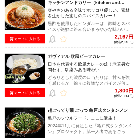
キッチンアンドカリー（kitchen and
CURRY） 黒酢のポークビンダルー
爽やさのある辛味でホッコリ優しい、素材
を生かした癒しのスパイスカレー！
黒酢を使用したビンダルーは、酸味とスパ
イスが絶妙に絡み合いまろやかな味わい。
青森県産『まっしぐら』を使用した玄米と
2,167
円
カートに入れる
白米のブレンド米との相性も良く、食材へ
(税込2,340円)
のこだわりが感じられる一皿！
ガヴィアル 欧風ビーフカレー
日本を代表する欧風カレーの雄！老若男女
問わず、馴染みある味わい
どろりとした濃度の口当たりは、甘みを強
く感じるが、徐々に複雑なスパイスが何層
にも重なって、奥行きのある旨みが押し寄
1,800
円
カートに入れる
せてくる。欧風カレーのトップランナーが
(税込1,944円)
宅麺に降臨！※商品により付属するインナ
ーリーフに、カレーソースと具材が別梱包
超ごってり麺 ごっつ 亀戸式タンタンメン
として記載されている場合がありますが、
亀戸のソウルフード、ここに誕生！
具材（牛肉）は全ての商品でカレーソース
の中に入ります。
2024年11月に発足した『亀戸式タンタンメ
ン』プロジェクト。第一人者であるごっつ
の亀戸式タンタンメンが満を持して宅麺へ