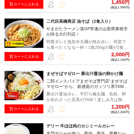
の味わいは食べてを実家に帰ったかのよう
1,450
円
カートに入れる
な安心感で包み込む。
(税込1,566円)
二代目高橋商店 油そば（2食入り）
やまがたラーメン道GP常連の山形県東根市
が誇る大行列店！
特製ダレと低加水太麺が絡み合い、何度で
も食べたくなる一杯！1食250gの麺が2食入
ったボリューム満点の太麺を喰らい尽く
2,000
円
カートに入れる
せ！※麺2食は同じ袋に入っておりますが、
(税込2,160円)
1食ずつお召し上がりいただく事も可能で
す。
まぜそばマゼロー 豚出汁醤油の卵かけ麺
二郎インスパイアまぜそば専門店"まぜそば
マゼロー"から、新感覚のガッツリ系TKMが
登場！！！
豚出汁醤油タレ、平打ち極太麺、魚粉、卵
が合わさった至高のTKM！楽しみ方は無限
大、自由自在なカスタマイズで自分好みの
1,200
円
カートに入れる
一杯を！
(税込1,296円)
デリー 牛ほほ肉のカシミールカレー
名門デリーが放つ、最強、最辛、最爽な一