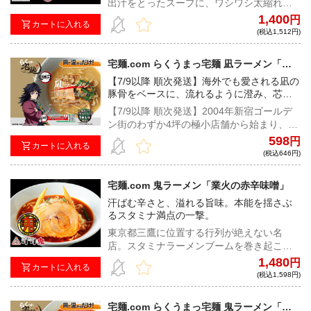
出汁をとったスープに、ワシワシ太縮れ麺
が絡んだ、上品さと力強さを兼ね備えた一
1,400
円
カートに入れる
杯！
(税込1,512円)
宅麺.com らくうまっ宅麺 凪ラーメン「豚
骨煮干 濃旨（こくうま）の雫」
【7/9以降 順次発送】海外でも愛される凪の
豚骨をベースに、流れるように澄み、芯の
ある旨みだけが残る一杯。
【7/9以降 順次発送】2004年新宿ゴールデ
ン街のわずか4坪の極小店舗から始まり、今
では国内に留まらず、海外50店舗以上を経
598
円
カートに入れる
営するほどの規模へ成長。ラーメン業界で
(税込646円)
押しも押されぬ人気と知名度を誇る『ラー
メン凪』が監修し、アニメ『鬼滅の刃』と
宅麺.com 鬼ラーメン「業火の赤辛味噌」
のコラボにて実現した『らくうまっ宅麺 凪
汗ばむ辛さと、溢れる旨味。本能を揺さぶ
ラーメン「豚骨煮干 濃旨（こくうま）の
るスタミナ満点の一撃。
雫」』をイラストカード付きでお届け！
東京都三鷹に位置する行列が絶えない名
店。スタミナラーメンブームを巻き起こし
た元祖スタ満発祥の地でもあり、ラーメン
1,480
円
カートに入れる
業界に大きなインパクトを与えた唯一無二
(税込1,598円)
のラーメン店『元祖スタミナ満点らーめん
すず鬼』が監修し、アニメ『鬼滅の刃』と
宅麺.com らくうまっ宅麺 鬼ラーメン「業