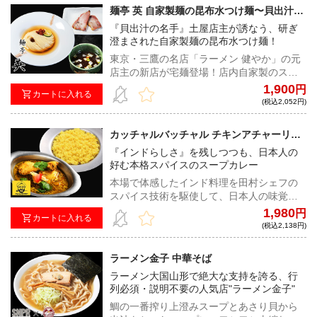
麺亭 英 自家製麺の昆布水つけ麺〜貝出汁醤
油〜
『貝出汁の名手』土屋店主が誘なう、研ぎ
澄まされた自家製麺の昆布水つけ麺！
東京・三鷹の名店「ラーメン 健やか」の元
店主の新店が宅麺登場！店内自家製のスト
レート麺にドライトマトが浮かぶ昆布水を
1,900
円
カートに入れる
纏い、貝出汁と東京軍鶏のガラの旨み溢れ
(税込2,052円)
る醤油スープに岩中豚の吊るし焼きチャー
シューと全ての素材や製法にこだわり、作
カッチャルバッチャル チキンアチャーリー
り上げた渾身のつけ麺！
カレー
『インドらしさ』を残しつつも、日本人の
好む本格スパイスのスープカレー
本場で体感したインド料理を田村シェフの
スパイス技術を駆使して、日本人の味覚に
合うように作られたインドカレーの進化
1,980
円
カートに入れる
系。青唐辛子の突き抜ける辛さとビネガー
(税込2,138円)
の爽やかな酸味を効かせた一品！
ラーメン金子 中華そば
ラーメン大国山形で絶大な支持を誇る、行
列必須・説明不要の人気店"ラーメン金子"
鯛の一番搾り上澄みスープとあさり貝から