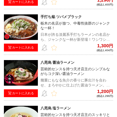
1,296
円
カートに入れる
い、中毒性抜群の一杯をお届け！！
(税込1,400円)
手打ち焔 ツバメブラック
栃木の名店が放つ、中毒性抜群のジャンク
な一杯！
日本が誇る淡麗系手打ちラーメンの名店か
ら、ジャンクな一杯が新登場！ワシワシ極
太自家製麺とパンチ力、破壊力抜群のスー
1,300
円
カートに入れる
プが究極の中毒性を放つ！
(税込1,404円)
八咫烏 醤油ラーメン
芸術的センスを持つ天才店主のシンプルな
がらコク深い醤油ラーメン
幾重にもなる魚介の香りに豚出汁を合わ
せ、まろやかに仕上げた醤油ラーメン。懐
かしさと新しさが共存する、天才的なセン
1,200
円
カートに入れる
スを持ち合わせた居山店主が作る、八咫烏
(税込1,296円)
らしさ溢れる一杯！
八咫烏 塩ラーメン
芸術的センスを持つ天才店主のスッキリと