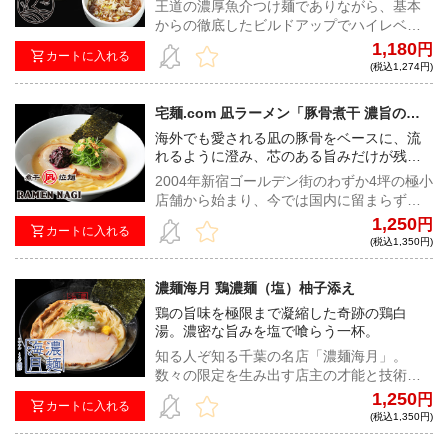
王道の濃厚魚介つけ麺でありながら、基本
からの徹底したビルドアップでハイレベル
な味わいを実現したREGISTAのつけ麺。そ
1,180
円
カートに入れる
の完成度の高さに唸ること間違いなし！
(税込1,274円)
宅麺.com 凪ラーメン「豚骨煮干 濃旨の
雫」
海外でも愛される凪の豚骨をベースに、流
れるように澄み、芯のある旨みだけが残る
一杯。
2004年新宿ゴールデン街のわずか4坪の極小
店舗から始まり、今では国内に留まらず、
海外50店舗以上を経営するほどの規模へ成
1,250
円
カートに入れる
長。ラーメン業界で押しも押されぬ人気と
(税込1,350円)
知名度を誇る『ラーメン凪』が監修し、ア
ニメ『鬼滅の刃』とのコラボにて実現した
濃麺海月 鶏濃麺（塩）柚子添え
『凪ラーメン「豚骨煮干 濃旨の雫」』をイ
鶏の旨味を極限まで凝縮した奇跡の鶏白
ラストカード付きでお届け！
湯。濃密な旨みを塩で喰らう一杯。
知る人ぞ知る千葉の名店「濃麺海月」。
数々の限定を生み出す店主の才能と技術は
業界随一。宅麺でも高い人気を誇る鶏濃麺
1,250
円
カートに入れる
（醤油）の塩ver.をついに販売開始！塩だか
(税込1,350円)
らこそ際立つ鶏の旨みを味わい尽くせ。