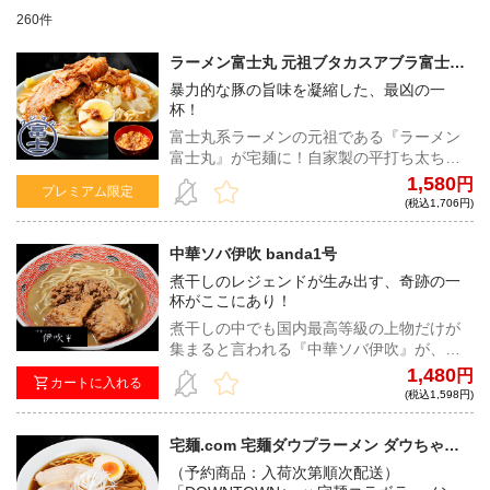
260件
ラーメン富士丸 元祖ブタカスアブラ富士丸
（カラメ付き）【富士丸倶楽部限定】
暴力的な豚の旨味を凝縮した、最凶の一
杯！
富士丸系ラーメンの元祖である『ラーメン
富士丸』が宅麺に！自家製の平打ち太ちぢ
れ麺は、1日寝かせたゴワゴワ系の麺と当日
1,580
円
プレミアム限定
作った小麦の香りの強い麺をブレンド。野
(税込1,706円)
菜の甘みや豚の旨味が驚くほど凝縮された
スープは、中毒性の高い一杯となってい
中華ソバ伊吹 banda1号
る！
煮干しのレジェンドが生み出す、奇跡の一
杯がここにあり！
煮干しの中でも国内最高等級の上物だけが
集まると言われる『中華ソバ伊吹』が、ト
レードマークの煮干しを生かしつつ、三村
1,480
円
カートに入れる
店主自ら敬愛する、高知県のマルサ醤油の
(税込1,598円)
一番搾りと茂平味噌を使用した肉味噌、ニ
ンニクのパンチを加え、本能に訴えかける
宅麺.com 宅麺ダウプラーメン ダウちゃん
中毒性のある味わいに昇華させた、宅麺で
（醤油）（予約商品：入荷次第順次配送）
（予約商品：入荷次第順次配送）
しか食べることの出来ない一杯！