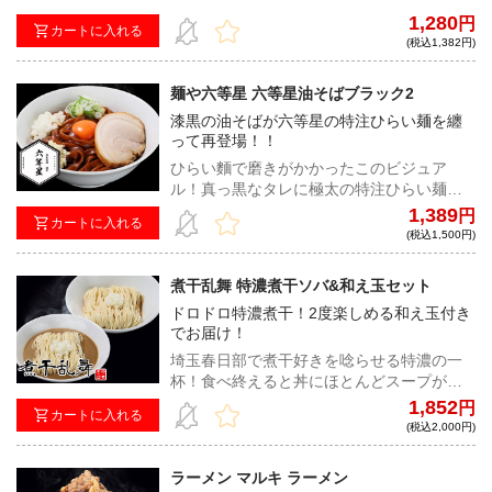
と進出！亀戸から世界へ！
1,280
円
カートに入れる
(税込1,382円)
麺や六等星 六等星油そばブラック2
漆黒の油そばが六等星の特注ひらい麺を纏
って再登場！！
ひらい麵で磨きがかかったこのビジュア
ル！真っ黒なタレに極太の特注ひらい麺が
食欲をそそり、麺に絡みつく濃厚ながらス
1,389
円
カートに入れる
ッキリとした味わいが貴方の五感を刺激す
(税込1,500円)
る！
煮干乱舞 特濃煮干ソバ&和え玉セット
ドロドロ特濃煮干！2度楽しめる和え玉付き
でお届け！
埼玉春日部で煮干好きを唸らせる特濃の一
杯！食べ終えると丼にほとんどスープが残
っていないほどドロドロとした煮干が口内
1,852
円
カートに入れる
で華開き、舞い踊る！
(税込2,000円)
ラーメン マルキ ラーメン