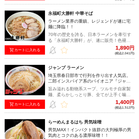
負！濃度、粘度、パンチ力ともに抜群で必
食の一杯だ！
永福町大勝軒 中華そば
ラーメン業界の重鎮、レジェンドが遂に宅
麺に降臨！！
70年の歴史を誇る、日本ラーメンを牽引す
る「永福町大勝軒」が、遂に販売！色褪せ
ない煮干し中華そばの深みある味わいは、
1,890
円
カートに入れる
オールドファンからも若い世代からも厚い
(税込2,041円)
支持を受けている。
ジャンプ ラーメン
埼玉県春日部市で行列を作り出す人気店。
二郎インスパイア系のパイオニア『ジャン
プ』が宅麺降臨！！
旨み溢れる動物系スープ、ツルモチ自家製
麺、柔らかしっとり豚、全てが上手く噛み
合ったバランス抜群の超ハイレベルな二郎
1,400
円
カートに入れる
系インスパイア！
(税込1,512円)
らーめんまるはち 男気味噌
男気MAX！インパクト抜群の大判極厚の男
気肉とコクのある濃厚味噌！！