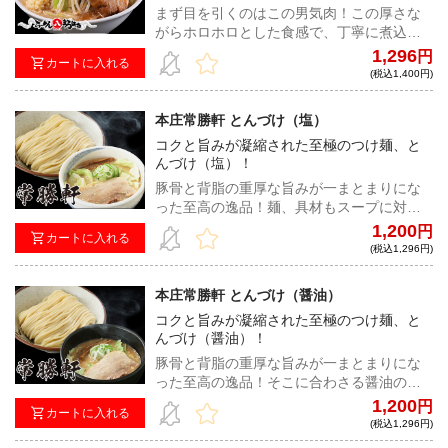
まず目を引くのはこの男気肉！この厚さな
がらホロホロとした食感で、丁寧に煮込ま
れた煮豚の味わいを口一杯に噛み締めて欲
1,296
円
カートに入れる
しい。スープは豚骨や鶏ガラをメインとし
(税込1,400円)
た濃厚白湯に程良い甘みが特徴的な味噌の
バランスが良く、太めの縮れ麺との絡みも
本庄常勝軒 とんづけ（塩）
最高で満足度の高い一杯！
コクと旨みが凝縮された至極のつけ麺、と
んづけ（塩）！
豚骨と背脂の重厚な旨みが一まとまりにな
った至高の逸品！麺、具材もスープに対し
て絶妙なバランスで仕上げられた、いかな
1,200
円
カートに入れる
る時代でもお客様を魅了する「常勝」の一
(税込1,296円)
杯！
本庄常勝軒 とんづけ（醤油）
コクと旨みが凝縮された至極のつけ麺、と
んづけ（醤油）！
豚骨と背脂の重厚な旨みが一まとまりにな
った至高の逸品！そこに合わさる醤油のコ
クとキレ、麺、具材も一体となり、どの時
1,200
円
カートに入れる
代においてもお客様を魅了する「常勝」の
(税込1,296円)
一杯！