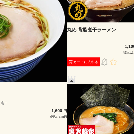
丸め 背脂煮干ラーメン
1,1
税込1,1
カートに入れる
出店！
1,600
円
税込1,728円