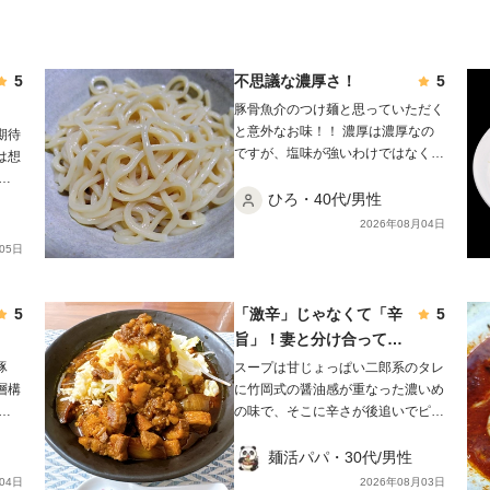
5
不思議な濃厚さ！
5
豚骨魚介のつけ麺と思っていただく
と意外なお味！！ 濃厚は濃厚なの
期待
ですが、塩味が強いわけではなく、
は想
節感が強すぎるわけでもなく！ そ
め
して、麺はモチモチ！！ 濃厚さは
ひろ・40代/男性
が後
ありつつも、舌の縦方向に濃厚さを
沈め
2026年08月04日
感じるお味！ 感覚的な感想で申し
味が
05日
訳ございません！ ごちそう様でし
🍜
た！！！
しな
スー
5
「激辛」じゃなくて「辛
5
す。
旨」！妻と分け合って大
た目
正解の一杯✨
豚
スープは甘じょっぱい二郎系のタレ
ロ。
層構
に竹岡式の醤油感が重なった濃いめ
てい
を
の味で、そこに辛さが後追いでピリ
が、
ッと効いてきます。 「激辛」では
増え
と、
なく「辛旨」。旨味を壊さずに刺激
麺活パパ・30代/男性
どい
けて
だけを足した絶妙なバランスでした
04日
2026年08月03日
し