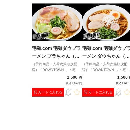
宅麺.com 宅麺ダウプラ
宅麺.com 宅麺ダウプ
ーメン プラちゃん（豚
ーメン ダウちゃん（醤
骨魚介）（予約商品：
油）（予約商品：入荷
（予約商品：入荷次第順次配
（予約商品：入荷次第順次配
送）「DOWNTOWN+」× 宅麺
送）「DOWNTOWN+」× 宅麺
入荷次第順次配送）
次第順次配送）
コラボラーメン！松本人志氏と
コラボラーメン！松本人志氏
1,500
1,500
円
ダイアン・津田篤宏氏が作り上
ダイアン・津田篤宏氏が作り
税込1,620円
税込1,62
げた究極の味をご賞味あれ！
げた究極の味をご賞味あれ！
カートに入れる
カートに入れる