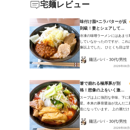
宅麺レビュー
味付け脂×ニラバターが反
則級！妻とシェアして最
後は完飲しました✨
冷凍の味噌ラーメンにはあまり
していなかったのですが、これ
像以上でした。 ひとくち目は甘
の味噌で、そこから豚骨のコク
を追ってきます。レンゲを底に
麺活パパ・30代/男性
てから引き上げると、コクと旨
2026年08月
凝縮した別物のスープになります
麺は極太の平打ちで、もちもち
がら噛むとワシワシ。太いぶん
箸で崩れる極厚豚が別
プをしっかり持ち上げてくれま
格！想像の上をいく激辛
チャーシューは豚ウデ肉で、見
だけど溶き卵で完食でき
スープは上に強烈な辛味、下に
は硬そうなのに食べるとホロホ
ました✨
星。本来の豚骨醤油が沈んだ二
それでいて肉感はしっかり残っ
造になっています。 上の層だけ
て満足感がありました😃 麺は茹で
すくうと「ただ辛いだけ」です
前287.5gが茹で後454.0gまで
底から一度しっかり混ぜて飲む
麺活パパ・30代/男性
るので、妻とシェアしてちょう
辛さの後にコクと旨味が追いか
2026年08月
い量。 もやしとニンニクを用意