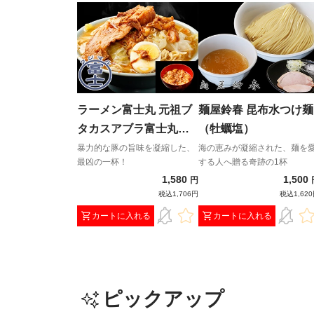
ラーメン富士丸 元祖ブ
麺屋鈴春 昆布水つけ麺
タカスアブラ富士丸
（牡蠣塩）
（カラメ付き）
暴力的な豚の旨味を凝縮した、
海の恵みが凝縮された、麺を
最凶の一杯！
する人へ贈る奇跡の1杯
1,580
1,500
円
税込1,706円
税込1,62
カートに入れる
カートに入れる
ピックアップ