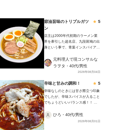
節油旨味のトリプルガツ
5
ン
店主は2000年代初期のラーメン業
界を牽引した超名店、九段斑鳩の出
身という事で、青葉インスパイアの
流れを汲む無化調Wスープが特徴と
して表れていますが、 麺武者の豚
元料理人で現コンサルな
骨魚介醤油ラーメンには動物と魚介
ラヲタ・40代/男性
のバランス型である影武者らーめ
2026年08月04日
ん、節を強調したガツンらーめん、
また私が行った時はあっさり煮干と
辛味と甘みの調和！
5
いうのもあり、その中でも本品は節
辛味なしのときには甘さ際立つ印象
強調型のガツンらーめんというメニ
でしたが、辛味スパイスが入ること
ューになります。 商品名の通り
でちょうどいいバランス感！！ 焼
濃厚節系白湯スープですが、適度な
肉屋に来た錯覚にも陥りました笑
ザラ感はあるもののドロついてはお
ごちそう様でした！！！
ひろ・40代/男性
らず、見た目よりサラリとしてお
2026年08月01日
り、 たっぷりの鶏油と油膜が張る
ほどのコラーゲンにより、スープ温