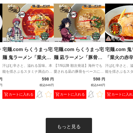
ラ
宅麺.com らくうまっ宅
宅麺.com らくうまっ宅
宅麺.com 
麺 鬼ラーメン「業火の
麺 凪ラーメン「豚骨煮
「業火の赤
赤辛味噌」
干 濃旨（こくうま）の
汗ばむ辛さと、溢れる旨味。本
【7/9以降 順次発送】海外でも
汗ばむ辛さと、
能を揺さぶるスタミナ満点の一
愛される凪の豚骨をベースに、
能を揺さぶるス
雫」
と
撃。
流れるように澄み、芯のある旨
撃。
598
598
円
円
円
上
みだけが残る一杯。
0円
税込646円
税込646円
カートに入れる
カートに入れる
カートに入れ
もっと見る