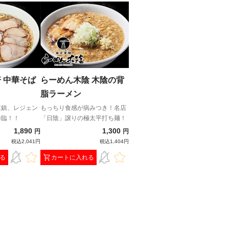
 中華そば
らーめん木陰 木陰の背
脂ラーメン
重鎮、レジェン
もっちり食感が病みつき！名店
降臨！！
「日陰」譲りの極太平打ち麺！
1,890
1,300
円
円
税込2,041円
税込1,404円
る
カートに入れる