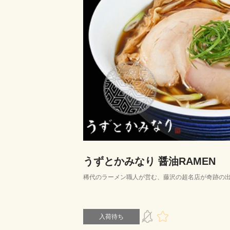
うずとかみなり 醤油RAMEN
稀代のラーメン職人が営む、藤沢の超名店が奇跡の
入荷待ち