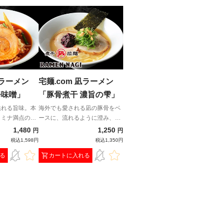
鬼ラーメン
宅麺.com 凪ラーメン
辛味噌」
「豚骨煮干 濃旨の雫」
溢れる旨味。本
海外でも愛される凪の豚骨をベ
タミナ満点の一
ースに、流れるように澄み、芯
のある旨みだけが残る一杯。
1,480
1,250
円
円
税込1,598円
税込1,350円
る
カートに入れる