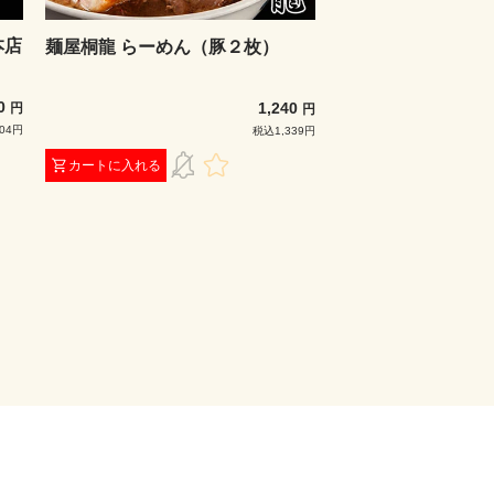
本店
麺屋桐龍 らーめん（豚２枚）
00
1,240
円
円
04円
税込1,339円
カートに入れる