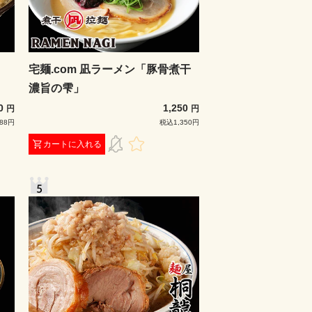
宅麺.com 凪ラーメン「豚骨煮干
濃旨の雫」
00
1,250
円
円
88円
税込1,350円
カートに入れる