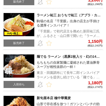
1,200
円
販売終了
プが絡み合い絶妙なハーモニーを生み出
(税込1,296円)
す！開店後にすぐに行列ができる人気店の
味を宅麺で堪能あれ！
ラーメン祐三 おうちで祐三（アブラ・カラ
アゲ・ラーメンたれ付き）
駒場の名店『千里眼』出身の店主が手掛け
る濃厚インスパイア！
『千里眼』で初代店主を務めた新田祐三氏
が、ふるさと・山口県で開いた『ラーメン
祐三』がいよいよ宅麺に登場！濃厚なド乳
1,150
円
販売終了
化スープと合わせるのはうねりの強いバキ
(税込1,242円)
ゴワ麺！『千里眼』譲りのカラアゲと一緒
にすすれば、強烈なパンチにもう箸が止ま
麺でる ラーメン（黒豚2枚入り・幻の14連
らない。
麺入り）
もちもちの自家製麺に凝縮された醤油豚骨
スープが相性抜群の一杯！
東京・田園調布にて長年二郎インスパイア
ラーメンを提供し続けている「麺でる」。
もちもちの自家製極太麺と、旨みが凝縮さ
1,180
円
入荷待ち
れた醤油豚骨スープが相性抜群な一杯！さ
(税込1,274円)
らに宅麺のために、麺が横に14本連なっ
た、幻の14連麺を宅麺のためにと特別にご
新旬屋本店 極中華蕎麦
用意いただいた！もちもちの食感でスープ
山形で存在感を放つ！ガツンとパンチの効
とも相性抜群な極上の味わい！全てが大満