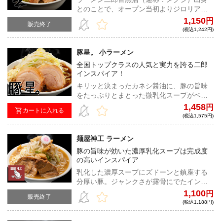
とのことで、オープン当初よりジロリアン
の間で話題沸騰。瞬く間に有名店への仲間
1,150
円
販売終了
入りを果たした非乳化の最高峰とも名高い
(税込1,242円)
同店の渾身の一杯！
豚星。 小ラーメン
全国トップクラスの人気と実力を誇る二郎
インスパイア！
キリッと決まったカネシ醤油に、豚の旨味
をたっぷりとまとった微乳化スープがベス
トマッチ。神豚とも言われる大きく、柔ら
1,458
円
カートに入れる
かい豚肉も健在！超ハイレベルな逸品だ。
(税込1,575円)
麺屋神工 ラーメン
豚の旨味が効いた濃厚乳化スープは完成度
の高いインスパイア
乳化した濃厚スープにズドーンと鎮座する
分厚い豚。ジャンクさが露骨にでたインス
パイアラーメンは中毒性抜群！クタクタに
1,100
円
販売終了
茹でたヤサイと味付き脂は相性抜群だ！
(税込1,188円)