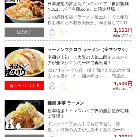
日本屈指の富士丸インスパイア『自家製麺
ライ！ウマイ！…と箸を持つ手が止まらな
NO11』が『宅麺.com』に限定登場！
い、とんでもない中毒性にあなたも浸って
みてはいかがだろうか。
あの超有名店『ラーメン富士丸』で長年店
長を務めた木村政美氏が、満を持して2019
年7月にオープンしたのが『自家製麺
1,111
円
販売終了
NO11』。開店前から大注目で、常に行列の
(税込1,200円)
絶えない超人気店だ。豚の旨味がガンガン
詰まった微乳化スープと、小麦の香りがム
ラーメンフクロウ ラーメン（全マシマシ）
ンムン漂う自家製極太平打麺の最強タッ
宅麺史上初！！大阪の人気二郎インスパイ
グ。クタクタになるまで茹でた野菜と極旨
アが全マシマシの一杯で再出発！
の味付脂、トレードマークのナルトをトッ
ピングすれば、あのNO11が自宅で味わえ
2017年オープン後、瞬く間に人気店の仲間
る！
入りを果たした「麺や福はら」。同店の二
郎インスパイア系のセカンドブランドであ
1,500
円
カートに入れる
る「ラーメンフクロウ」は、すでに宅麺で
(税込1,620円)
も怒涛の人気を誇っている。今回は宅麺史
上初の全マシマシ仕様のラーメンで再出
麺屋 歩夢 ラーメン
発！豚5枚、アブラマシマシ、カラメマシマ
超本格派！インスパイア界の超新星が宅麺
シのセットとなっているため、自宅ではに
に登場！
んにく・野菜をマシマシに盛って、豪快に
楽しんで頂きたい！！
インスパイア系の中でも超有名な「豚
星。」出身の店主が生み出す至高の一杯。
加水率高めの自家製平打ち麺と濃厚なスー