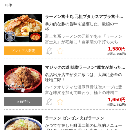
73件
ラーメン富士丸 元祖ブタカスアブラ富士丸
（カラメ付き）【富士丸倶楽部限定】
暴力的な豚の旨味を凝縮した、最凶の一
杯！
富士丸系ラーメンの元祖である『ラーメン
富士丸』が宅麺に！自家製の平打ち太ちぢ
れ麺は、1日寝かせたゴワゴワ系の麺と当日
1,580
円
プレミアム限定
作った小麦の香りの強い麺をブレンド。野
(税込1,706円)
菜の甘みや豚の旨味が驚くほど凝縮された
スープは、中毒性の高い一杯となってい
マジックの道 味噌ラーメン"魔女が創った
る！
nyan nyan味噌"
名店出身店主が次に放つは、大満足必至の
味噌二郎！
ハイクオリティな濃厚豚骨味噌スープに豊
富な味変を加えて味わう、極上の味噌二郎
系！かつてマジシャンを志した店主がラー
1,650
円
入荷待ち
メンであなたを魔法にかける！
(税込1,782円)
ラーメン ゼンゼン えびラーメン
かつて存在した町田二郎の伝説的メニュー