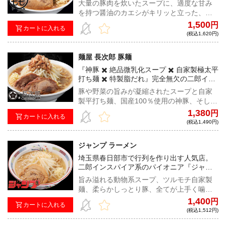
大量の豚肉を炊いたスープに、適度な甘み
を持つ醤油のカエシがキリッと立った、旨
甘非乳化豚醤油。小麦感が強く、ウェーブ
1,500
円
カートに入れる
がかった細めの自家製オーション麺との悶
(税込1,620円)
絶級の組み合わせをご賞味あれ。
麺屋 長次郎 豚麺
『神豚 ✖️ 絶品微乳化スープ ✖️ 自家製極太平
打ち麺 ✖️ 特製脂だれ』完全無欠の二郎イン
スパイア
豚や野菜の旨みが凝縮されたスープと自家
製平打ち麺、国産100％使用の神豚、そして
付属の特製脂だれ。非の打ち所がない二郎
1,380
円
カートに入れる
インスパイアを是非ご自宅で！
(税込1,490円)
ジャンプ ラーメン
埼玉県春日部市で行列を作り出す人気店。
二郎インスパイア系のパイオニア『ジャン
プ』が宅麺降臨！！
旨み溢れる動物系スープ、ツルモチ自家製
麺、柔らかしっとり豚、全てが上手く噛み
合ったバランス抜群の超ハイレベルな二郎
1,400
円
カートに入れる
系インスパイア！
(税込1,512円)