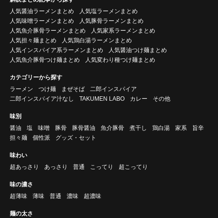
人気醤油ラーメンまとめ
人気塩ラーメンまとめ
人気味噌ラーメンまとめ
人気豚骨ラーメンまとめ
人気魚介豚骨ラーメンまとめ
人気家系ラーメンまとめ
人気担々麺まとめ
人気鶏白湯ラーメンまとめ
人気インスパイア系ラーメンまとめ
人気醤油つけ麺まとめ
人気魚介豚骨つけ麺まとめ
人気変わり種つけ麺まとめ
カテゴリーから探す
ラーメン
つけ麺
まぜそば
二郎インスパイア
二郎インスパイア汁なし
TAKUMEN LABO
カレー
その他
味別
醤油
塩
味噌
豚骨
豚骨醤油
魚介豚骨
煮干し
鶏白湯
家系
旨辛
担々麺
個性派
グッズ・セット
味わい
超あっさり
あっさり
普通
こってり
超こってり
味の濃さ
超薄味
薄味
普通
濃味
超濃味
麺の太さ