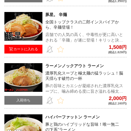
撃する。ニンニク、ライス、生卵との相性
(税込1,350円)
は言わずもがなだ。
豚星。 辛麺
全国トップクラスの二郎インスパイアか
ら、辛麺登場！
店舗での人気の高く、中毒性が更に高いと
される「辛麺」が遂に登場！キリッと決ま
ったカネシ醤油に、豚の旨味をたっぷりと
1,508
円
カートに入れる
まとった微乳化スープへ、刺すような辛味
(税込1,629円)
が加わった最強の逸品！
ラーメンノックアウト ラーメン
濃厚乳化スープと極太麺の猛ラッシュ！脳
天揺らす破竹の一杯
豚の旨味とカエシが凝縮された濃厚乳化ス
ープに、噛み締める度に旨さ溢れる極太麺
がクリーンヒット。上品に小麦が香る強靭
2,000
円
入荷待ち
なコシのワシムチ麺と極厚豚は、極上のハ
(税込2,160円)
ードパンチャー
ハイパーファットン ラーメン
豚と鶏のハイブリッドな旨味！唯一無二
の"F系"ラーメン