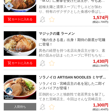
『M.O』に衝撃を受けた店主が、今もあの
味を追い求めながら作る一杯！
超極太麺と濃厚スープに干しエビが加わ
り、特有のザクザクとした食感や香ばしい
風味で更に旨みがブーストされた、『ラー
1,574
円
カートに入れる
メン ゼンゼン』の人気メニュー！
(税込1,700円)
マジックの道 ラーメン
『俺の生きる道』出身！期待の新星が宅麺
に登場！
異色の経歴を持つ名店出身店主が放つ、素
材の旨みが詰まったスープに平打ちちぢれ
麺、味付き脂もついた二郎インスパイアフ
1,430
円
カートに入れる
ルセット！
(税込1,544円)
ソラノイロ ARTISAN NOODLES ミヤザキ
チヒ郎
ソラノイロ・宮崎店主の名を冠した二郎イ
ンスパイアが登場！
圧倒的センスと独創性で老若男女を魅了し
てきた宮崎店主。今回はそんな宮崎店主が
手がける二郎インスパイアが宅麺に登場！
1,300
円
入荷待ち
王道ながらもセンスが垣間見える、極上の
(税込1,404円)