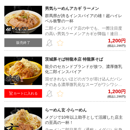
男気らーめんアカギ ラーメン
群馬県が誇るインスパイアの雄！超ハイレ
ベル衝撃の一杯
二郎インスパイア店の中でも、一際注目度
の高い男気ラーメンアカギが降臨！連日長
蛇の列を作り、ファンを魅了して止まない
1,200
円
販売終了
ラーメンは、麺、スープ、豚、脂全てが超
(税込1,296円)
ハイレベルだ。
茨城豚そば特龍本店 特龍豚そば
龍介のセカンドブランドが放つ、濃厚微乳
化二郎インスパイア
混ぜきれないほどのガラが溶け込んだパン
チのある濃厚微乳化なスープがワシワシの
極太麺に絡みつく食べ応え抜群の一杯！肉
1,200
円
カートに入れる
厚なチャーシュー、スープ、麺の絡み具合
(税込1,296円)
は文句なしの一言
らーめん玄 小らーめん
メグジで10年以上助手として活躍した店主
の至高の一杯！
ラーメン二郎目黒店（通称：メグジ）出身