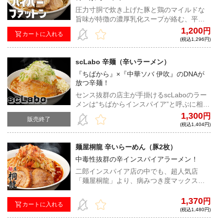
圧力寸胴で炊き上げた豚と鶏のマイルドな
旨味が特徴の濃厚乳化スープが絡む、平打
ちストレート麺。しっとりと肉々しい豚は
1,200
円
カートに入れる
食べ応え抜群。これぞハイパーな進化を遂
(税込1,296円)
げたF系の神髄！
scLabo 辛麺（辛いラーメン）
『ちばから』×『中華ソバ 伊吹』のDNAが
放つ辛麺！
センス抜群の店主が手掛けるscLaboのラー
メンは“ちばからインスパイア”と呼ぶに相応
しい。豚の旨味を最高密度で閉じ込めたド
1,300
円
販売終了
乳化スープにラー油の辛味が加わり、旨辛
(税込1,404円)
の真骨頂。そこにもっちりとしたコシのあ
る極太平打ち麺、さらにはジューシーで旨
麺屋桐龍 辛いらーめん（豚2枚）
みが詰まった豚が満足度を究極まで高め
中毒性抜群の辛インスパイアラーメン！
る。
二郎インスパイア店の中でも、超人気店
「麺屋桐龍」より、病みつき度マックスの
辛いラーメンが新登場！ 豚はバラ肉とウデ
肉の２種類が入り、豚好きにもたまらな
1,370
円
カートに入れる
い！
(税込1,480円)