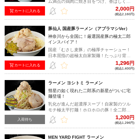
ム満点の鶏肉に焼き目をつけ、香ばしく仕
上げている。パンチがありながら優しく自
2,000
円
カートに入れる
然な甘みが特徴のスープに、二郎系らしい
(税込2,160円)
太麺の組み合わせは居山店主だから生み出
せるオリジナルな一杯だ！
豚仙人 国産豚ラーメン（アブラマシVer）
神奈川から全国に！厳選国産豚の極太二郎
インスパイア！
国産「むさし麦豚」の極厚チャーシュー！
日本屈指の超極太自家製麺！たっぷり背脂
の宅麺仕様で遂に登場！！
1,296
円
カートに入れる
(税込1,400円)
ラーメン ヨシトミ ラーメン
彗星の如く現れた二郎系の新星がついに宅
麺登場！
乳化が進んだ超濃厚スープ！自家製のツル
モチ極太平打麺！ホロホロの豚！全二郎系
ファンの心を掴んでは離さない至高の一杯
1,200
円
入荷待ち
をご堪能あれ！
(税込1,296円)
MEN YARD FIGHT ラーメン