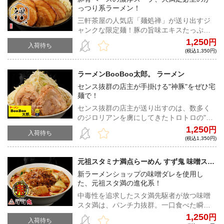
っつり系ラーメン！
三軒茶屋の人気店「麺処禅」が送り出すジ
ャンクな限定麺！豚の旨味エキスたっぷり
のスープは麺によく絡みつき、脳天直撃の
1,250
円
入荷待ち
旨みを実現する。ホロホロのチャーシュー
(税込1,350円)
も至高の一杯だ！
ラーメンBooBoo太郎。 ラーメン
センス抜群の店主が手掛ける"神豚"をぜひ宅
麺で！
センス抜群の店主が送り出すのは、数多く
のジロリアンを虜にしてきたトロトロの"神
豚"とワシワシの自家製麺！すべてがハイレ
1,250
円
入荷待ち
ベルな一杯を、ご自宅で是非堪能してほし
(税込1,350円)
い
元祖スタミナ満点らーめん すず鬼 味噌スタ
満(ピリ辛スタミナアブラ付き)
新ラーメンショップの味噌ダレを使用し
た、元祖スタ満の進化系！
中毒性を追求したスタ満先駆者が放つ味噌
スタ満は、パンチ力抜群。一口食べた瞬間
に受けるインパクトは段違いで、脳天を直
1,250
円
入荷待ち