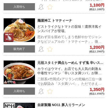
主が冷凍の為にスペシャルチューニング。
1,100
円
入荷待ち
カエシの濃さを濃いめに変え、脂は若干少
(税込1,188円)
なめ、麺の長さを切れないように長めに揃
えている。極太平打ちオーション麺はワシ
麺屋神工 トマティーナ
ワシとゴワついた感じが秀逸！もっちりと
どストライクなトマトの旨味！濃厚洋風イ
した中に小麦をしっかりと感じ取ることが
ンスパイアが登場。
できる。麺に負けない微乳化スープは乳化
したことで旨みが凝縮、背脂の甘みにカネ
思わず目を留めてしまう色鮮やかでジャン
シ醤油が効いておりインパクトがありなが
クなビジュアルの「トマティーナ」。微乳
らも飲みやすい。昼間は「手打 焔」として
化豚骨スープに甘みの強いトマトを大胆に
1,200
円
販売終了
繊細な味を、夜は「手打 手綱」として強烈
合わせたことで濃度と旨味がさらに上昇。
(税込1,296円)
なパンチのある味を提供する、大胆さと細
おなじみ刻みニンニクとも相性抜群で食欲
心さを併せ持った店主が放つ究極の一杯は
はマシマシ。思えばトマトとニンニクはイ
元祖スタミナ満点らーめん すず鬼 辛いスタ
言うまでもなく必食である。
タリアンの鉄板コンビ！インスパイア界に
満ソバ
カライはウマイ。お店でも大人気の刺激＆
新たな風を吹き込む「トマティーナ」、こ
中毒性マシマシ「辛いスタ満ソバ」が降
れは久々に革命の予感！
臨！
二郎系×竹岡式×アリランの究極の三位一体
でお馴染み「スタ満ソバ」。ただでさえヤ
ミツキになる中毒性を持ったスープだが、
1,350
円
入荷待ち
「辛いスタ満ソバ」ではさらに一味唐辛子
(税込1,458円)
を投入。辛みを加えることにより、醤油の
インパクトやアブラの旨味がより一層ブー
自家製麺 NO11 豚入りラーメン
ストされたこの一杯。カライ！ウマイ！カ