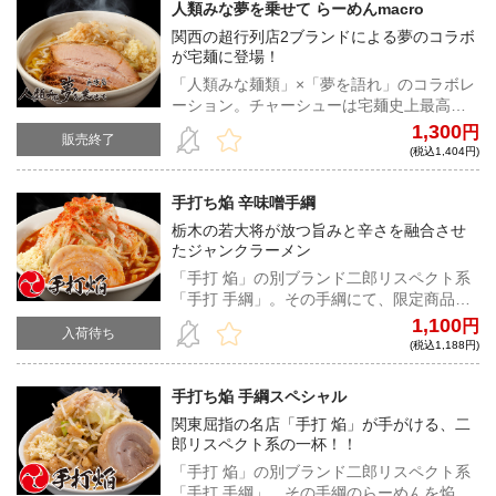
人類みな夢を乗せて らーめんmacro
関西の超行列店2ブランドによる夢のコラボ
が宅麺に登場！
「人類みな麺類」×「夢を語れ」のコラボレ
ーション。チャーシューは宅麺史上最高の
厚みに挑戦！貝出汁の濃厚な旨味とトロト
1,300
円
販売終了
ロに炊いたチャーシューは絶品。
(税込1,404円)
手打ち焔 辛味噌手綱
栃木の若大将が放つ旨みと辛さを融合させ
たジャンクラーメン
「手打 焔」の別ブランド二郎リスペクト系
「手打 手綱」。その手綱にて、限定商品と
して人気を博す「辛味噌手綱」が遂に登
1,100
円
入荷待ち
場！旨味、辛味、甘味の究極の三位一体！
(税込1,188円)
手打ち焔 手綱スペシャル
関東屈指の名店「手打 焔」が手がける、二
郎リスペクト系の一杯！！
「手打 焔」の別ブランド二郎リスペクト系
「手打 手綱」。その手綱のらーめんを焔店