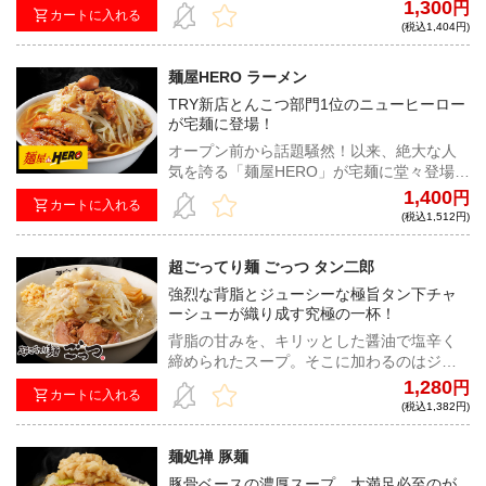
分厚い味染みチャーシュー。容赦の全くな
1,300
円
カートに入れる
い旨さで道民の舌を唸らせる！
(税込1,404円)
麺屋HERO ラーメン
TRY新店とんこつ部門1位のニューヒーロー
が宅麺に登場！
オープン前から話題騒然！以来、絶大な人
気を誇る「麺屋HERO」が宅麺に堂々登場。
コクと旨味が凝縮した濃密な乳化スープと
1,400
円
カートに入れる
オーション香る自家製麺の贅沢な味わいを
(税込1,512円)
ご家庭でも。
超ごってり麺 ごっつ タン二郎
強烈な背脂とジューシーな極旨タン下チャ
ーシューが織り成す究極の一杯！
背脂の甘みを、キリッとした醤油で塩辛く
締められたスープ。そこに加わるのはジュ
ーシーかつほどけるようなタン下チャーシ
1,280
円
カートに入れる
ュー。想像すらできないこのオンリーワン
(税込1,382円)
な一杯を体験しよう。
麺処禅 豚麺
豚骨ベースの濃厚スープ、大満足必至のが