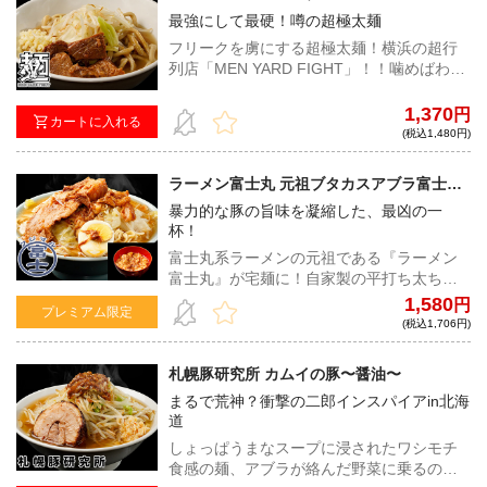
最強にして最硬！噂の超極太麺
フリークを虜にする超極太麺！横浜の超行
列店「MEN YARD FIGHT」！！噛めばわか
るこの歯ごたえ！類をみない超硬派なラー
メンをご堪能あれ！
1,370
円
カートに入れる
(税込1,480円)
ラーメン富士丸 元祖ブタカスアブラ富士丸
（カラメ付き）
暴力的な豚の旨味を凝縮した、最凶の一
杯！
富士丸系ラーメンの元祖である『ラーメン
富士丸』が宅麺に！自家製の平打ち太ちぢ
れ麺は、1日寝かせたゴワゴワ系の麺と当日
1,580
円
プレミアム限定
作った小麦の香りの強い麺をブレンド。野
(税込1,706円)
菜の甘みや豚の旨味が驚くほど凝縮された
スープは、中毒性の高い一杯となってい
札幌豚研究所 カムイの豚〜醤油〜
る！
まるで荒神？衝撃の二郎インスパイアin北海
道
しょっぱうまなスープに浸されたワシモチ
食感の麺、アブラが絡んだ野菜に乗るのは