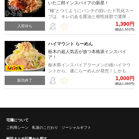
いた二郎インスパイアの新星！
足の一杯となっていることは言うまでもな
い！
"極"とつくようにパンチの効いたド乳化スー
プは、キレのある醤油と相性抜群で濃厚好
きにはたまらない一杯である。また、しっ
1,390
円
入荷待ち
かり味が染み込んだド迫力の分厚い豚は、
(税込1,501円)
濃厚な旨味抜群で極みを体現するのにふさ
わしい一品！もやし400gを柔らかめに茹で
ハイマウント らーめん
トッピング、チャーシューをライス150gの
栃木の超人気店が放つ本格派インスパイ
上に乗せ、ほぐし、生卵をとき、チャーシ
ア！
ューの上に。更に、お好みでマヨネーズを
かけてお召しがり下さい！『チャーシュー
栃木県インスパイアラーメンの雄ハイマウ
呑んでみませんか？』
ントから、遂にらーめんが発売！しかも夏
季（7月〜9月）はまぜそば専門で営業して
1,000
円
販売終了
いるため、宅麺でしか味わうことのできな
(税込1,080円)
い超貴重な限定メニュー！ガツンとパンチ
の効いた凶暴ながらもバランス抜群のスー
プに、ワシワシの噛みごたえ抜群の麺。そ
して、常識を覆す驚異の大きさの豚！超人
気店が惜しげもなく放った最高峰のインス
パイアらーめんだ！
宅麺について
ご利用シーン
私達のこだわり
ソーシャルギフト
解説まとめ記事から探す