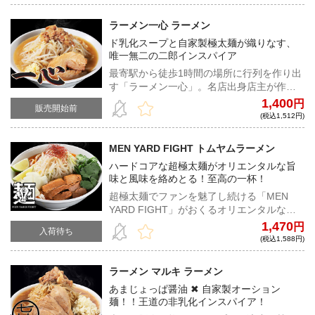
一杯！
ラーメン一心 ラーメン
ド乳化スープと自家製極太麺が織りなす、
唯一無二の二郎インスパイア
最寄駅から徒歩1時間の場所に行列を作り出
す「ラーメン一心」。名店出身店主が作る
唯一無二のラーメンは、全国でもトップレ
1,400
円
販売開始前
ベルの実力と人気を誇る。
(税込1,512円)
MEN YARD FIGHT トムヤムラーメン
ハードコアな超極太麺がオリエンタルな旨
味と風味を絡めとる！至高の一杯！
超極太麺でファンを魅了し続ける「MEN
YARD FIGHT」がおくるオリエンタルな限
定ラーメン！アジアの息吹とハードコアな
1,470
円
入荷待ち
食べ応えが凝縮された魅惑の一杯がここ
(税込1,588円)
に！！
ラーメン マルキ ラーメン
あまじょっぱ醤油 ✖︎ 自家製オーション
麺！！王道の非乳化インスパイア！