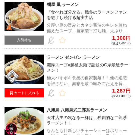
麺屋 鳳 ラーメン
『食べれば分かる』幾多のラーメンファン
を魅了し続ける超実力店
分厚い豚の旨みとカネシ醤油のキレを兼ね
備えたスープ、自家製平打ち麺、大ぶりな
豚。全二郎系ファン必食の一杯。
1,300
円
入荷待ち
(税込1,404円)
ラーメン ゼンゼン ラーメン
濃厚スープ×超極太麺で話題のG系最硬ラー
メン！
極太バキボキ食感の自家製麺！！他の追随
を許さない、異彩を放つ噛みごたえを旨甘
濃厚スープで喰らい尽くせ！
1,287
円
カートに入れる
(税込1,390円)
八咫烏 八咫烏式二郎系ラーメン
天才店主の次なる一杯は、独創的な二郎系
ラーメン！！
なんとも目新しいチャーシューはボリュー