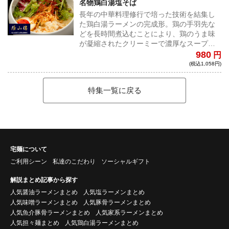
名物鶏白湯塩そば
長年の中華料理修行で培った技術を結集し
た鶏白湯ラーメンの完成形。鶏の手羽先な
どを長時間煮込むことにより、鶏のうま味
が凝縮されたクリーミーで濃厚なスープ
に、浅草開化楼のモチモチしたちぢれ太麺
980
円
が絡みつく。スープは濃厚で運動量の多い
(税込1,058円)
鶏の手羽先を使用し、コクがありながらも
あっさりしたスープに仕上がっている。
特集一覧に戻る
宅麺について
ご利用シーン
私達のこだわり
ソーシャルギフト
解説まとめ記事から探す
人気醤油ラーメンまとめ
人気塩ラーメンまとめ
人気味噌ラーメンまとめ
人気豚骨ラーメンまとめ
人気魚介豚骨ラーメンまとめ
人気家系ラーメンまとめ
人気担々麺まとめ
人気鶏白湯ラーメンまとめ