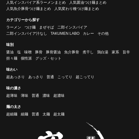
人気インスパイア系ラーメンまとめ
人気醤油つけ麺まとめ
人気魚介豚骨つけ麺まとめ
人気変わり種つけ麺まとめ
カテゴリーから探す
ラーメン
つけ麺
まぜそば
二郎インスパイア
二郎インスパイア汁なし
TAKUMEN LABO
カレー
その他
味別
醤油
塩
味噌
豚骨
豚骨醤油
魚介豚骨
煮干し
鶏白湯
家系
旨辛
担々麺
個性派
グッズ・セット
味わい
超あっさり
あっさり
普通
こってり
超こってり
味の濃さ
超薄味
薄味
普通
濃味
超濃味
麺の太さ
超細麺
細麺
普通
太麺
超太麺