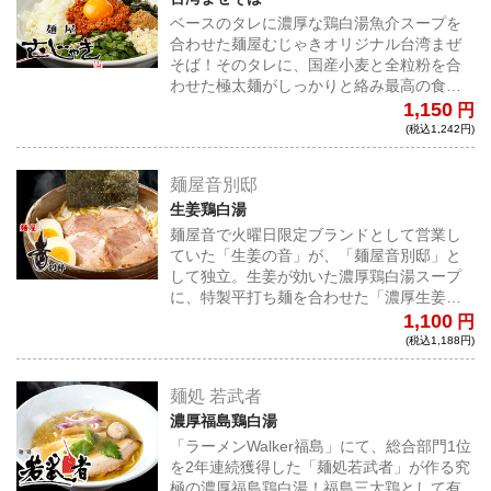
ベースのタレに濃厚な鶏白湯魚介スープを
合わせた麺屋むじゃきオリジナル台湾まぜ
そば！そのタレに、国産小麦と全粒粉を合
わせた極太麺がしっかりと絡み最高の食べ
応えとなっている。付属の辛肉ミンチ、ノ
1,150
円
リ、魚粉と共にしっかり混ぜてお召し上が
(税込1,242円)
りください！
麺屋音別邸
生姜鶏白湯
麺屋音で火曜日限定ブランドとして営業し
ていた「生姜の音」が、「麺屋音別邸」と
して独立。生姜が効いた濃厚鶏白湯スープ
に、特製平打ち麺を合わせた「濃厚生姜鶏
白湯」は、生姜の芳醇な香りと鶏の旨みと
1,100
円
コクが堪能できる絶品の一杯！
(税込1,188円)
麺処 若武者
濃厚福島鶏白湯
「ラーメンWalker福島」にて、総合部門1位
を2年連続獲得した「麺処若武者」が作る究
極の濃厚福島鶏白湯！福島三大鶏として有