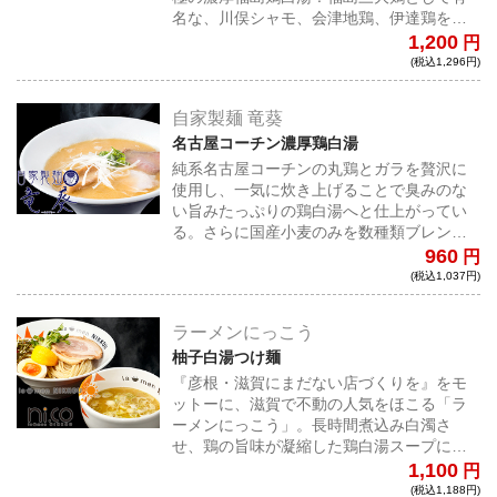
名な、川俣シャモ、会津地鶏、伊達鶏を贅
沢に使用し、長時間一種類ずつ丁寧に炊き
1,200
円
上げて完成する濃厚鶏スープは、他では味
(税込1,296円)
わう事の出来ない鶏の旨みが前面に出た一
杯となっている。
自家製麺 竜葵
名古屋コーチン濃厚鶏白湯
純系名古屋コーチンの丸鶏とガラを贅沢に
使用し、一気に炊き上げることで臭みのな
い旨みたっぷりの鶏白湯へと仕上がってい
る。さらに国産小麦のみを数種類ブレンド
した麺は、小麦本来の旨み・風味を存分に
960
円
感じられる。
(税込1,037円)
ラーメンにっこう
柚子白湯つけ麺
『彦根・滋賀にまだない店づくりを』をモ
ットーに、滋賀で不動の人気をほこる「ラ
ーメンにっこう」。長時間煮込み白濁さ
せ、鶏の旨味が凝縮した鶏白湯スープに、
柚子胡椒を利かせたつけ汁に、全粒粉入り
1,100
円
の中太麺が癖になる一杯！
(税込1,188円)