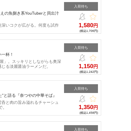
入荷待ち
えの魚捌き系YouTuberと貝出汁
1,580
奥深いコクが広がる。何度も試作
円
(税込1,706円)
入荷待ち
い一杯！
ぎ屋」。スッキリとしながらも奥深
1,150
感じる淡麗醤油ラーメンだ。
円
(税込1,242円)
入荷待ち
だった"と語る『奈つやの中華そば』
雲呑と肉の旨み溢れるチャーシュ
1,350
で。
円
(税込1,458円)
入荷待ち