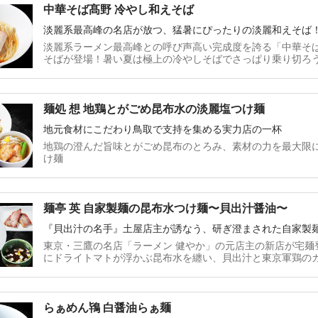
中華そば髙野 冷やし和えそば
淡麗系最高峰の名店が放つ、猛暑にぴったりの淡麗和えそば
淡麗系ラーメン最高峰との呼び声高い完成度を誇る「中華そ
そばが登場！暑い夏は極上の冷やしそばでさっぱり乗り切ろ
麺処 想 地鶏とがごめ昆布水の淡麗塩つけ麺
地元食材にこだわり鳥取で支持を集める実力店の一杯
地鶏の澄んだ旨味とがごめ昆布のとろみ、素材の力を最大限
け麺
麺亭 英 自家製麺の昆布水つけ麺〜貝出汁醤油〜
『貝出汁の名手』土屋店主が誘なう、研ぎ澄まされた自家製
東京・三鷹の名店「ラーメン 健やか」の元店主の新店が宅麺
にドライトマトが浮かぶ昆布水を纏い、貝出汁と東京軍鶏の
中豚の吊るし焼きチャーシューと全ての素材や製法にこだわ
らぁめん鴇 白醤油らぁ麺