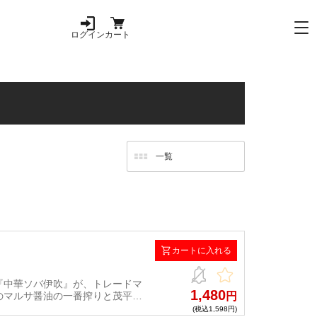
ログイン
カート
カートに入れる
『中華ソバ伊吹』が、トレードマ
1,480
のマルサ醤油の一番搾りと茂平味
円
かける中毒性のある味わいに昇華
(税込1,598円)