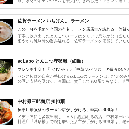
麺、素材のポテンシャルを最大限引き出したトッピング達！
佐賀ラーメン いちげん。 ラーメン
この一杯を求めて全国の有名ラーメン店店主が訪れる、佐賀
丁寧に炊き出したとんこつスープはクリアで柔らかな口当た
細やかな純豚骨の旨み溢れる、佐賀ラーメンを堪能していた
scLabo とんこつ守破離（細麺）
フレンチ出身！『ちばから』×『中華ソバ 伊吹』の最強DNA
センス抜群の店主が手掛けるscLaboのラーメンは、地元の
の厚い支持を受ける。今回は、煮干しでもG系でもなく、ド
度、パンチ力ともに抜群で必食の一杯だ！
中村麺三郎商店 担担麺
神奈川最強格のラーメン店が手がける、至高の担担麺！
メディアにも多数出演し、日々話題溢れる名店『中村麺三郎
料理店『聘珍楼』で腕を磨いた店主が手がける担担麺は、老