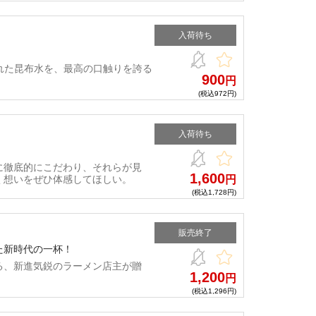
入荷待ち
れた昆布水を、最高の口触りを誇る
900
円
(税込972円)
入荷待ち
に徹底的にこだわり、それらが見
1,600
く想いをぜひ体感してほしい。
円
(税込1,728円)
販売終了
た新時代の一杯！
る、新進気鋭のラーメン店主が贈
1,200
円
(税込1,296円)