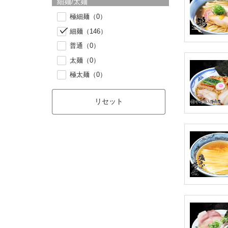
細麺/太麺
極細麺（0）
細麺（146）
普通（0）
太麺（0）
極太麺（0）
リセット