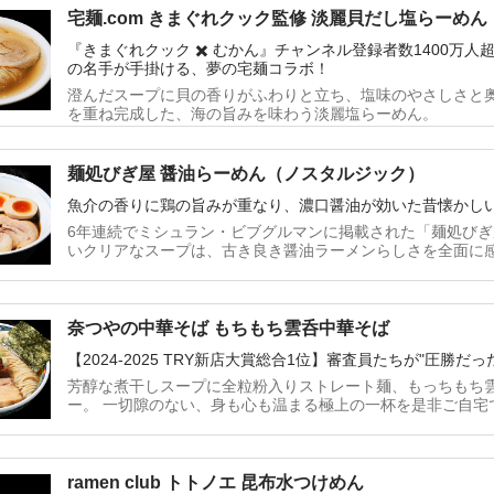
宅麺.com きまぐれクック監修 淡麗貝だし塩らーめん
『きまぐれクック ✖️ むかん』チャンネル登録者数1400万人超
の名手が手掛ける、夢の宅麺コラボ！
澄んだスープに貝の香りがふわりと立ち、塩味のやさしさと
を重ね完成した、海の旨みを味わう淡麗塩らーめん。
麺処びぎ屋 醤油らーめん（ノスタルジック）
魚介の香りに鶏の旨みが重なり、濃口醤油が効いた昔懐かし
6年連続でミシュラン・ビブグルマンに掲載された「麺処び
いクリアなスープは、古き良き醤油ラーメンらしさを全面に
奈つやの中華そば もちもち雲呑中華そば
【2024-2025 TRY新店大賞総合1位】審査員たちが"圧勝
芳醇な煮干しスープに全粒粉入りストレート麺、もっちもち
ー。 一切隙のない、身も心も温まる極上の一杯を是非ご自宅
ramen club トトノエ 昆布水つけめん