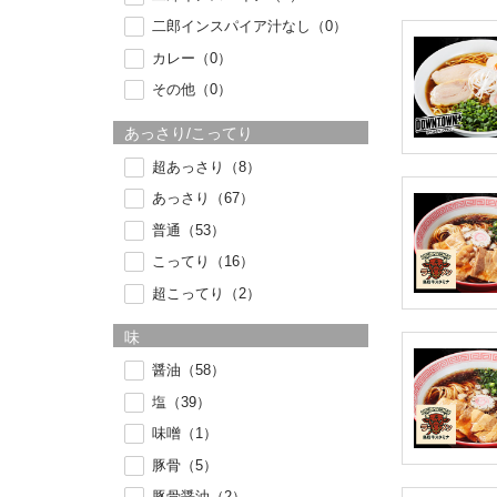
二郎インスパイア汁なし（0）
カレー（0）
その他（0）
あっさり/こってり
超あっさり（8）
あっさり（67）
普通（53）
こってり（16）
超こってり（2）
味
醤油（58）
塩（39）
味噌（1）
豚骨（5）
豚骨醤油（2）