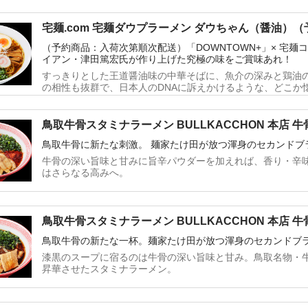
させた、宅麺でしか食べることの出来ない一杯！
宅麺.com 宅麺ダウプラーメン ダウちゃん（醤油）
送）
（予約商品：入荷次第順次配送）「DOWNTOWN+」× 宅
イアン・津田篤宏氏が作り上げた究極の味をご賞味あれ！
すっきりとした王道醤油味の中華そばに、魚介の深みと鶏油
の相性も抜群で、日本人のDNAに訴えかけるような、どこか
注文時に配送希望日をご選択いただいた場合でも、ご案内さ
手続きをさせていただきます。発送完了メールに記載の配送
問い合わせいただきますと、ヤマト運輸保管期間内での配送
鳥取牛骨スタミナラーメン BULLKACCHON 本店 
販売商品と他の商品を同時に購入された場合、まとめて発送
鳥取牛骨に新たな刺激。 麺家たけ田が放つ渾身のセカンドブ
期に発送させていただきます。
牛骨の深い旨味と甘みに旨辛パウダーを加えれば、香り・辛
はさらなる高みへ。
鳥取牛骨スタミナラーメン BULLKACCHON 本店 
鳥取牛骨の新たな一杯。麺家たけ田が放つ渾身のセカンドブ
漆黒のスープに宿るのは牛骨の深い旨味と甘み。鳥取名物・
昇華させたスタミナラーメン。