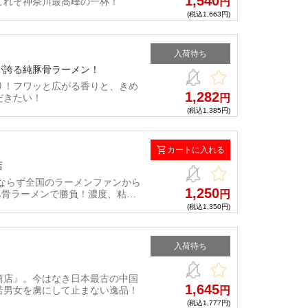
1,540
これぞ神奈川最高峰の一杯！
円
(税込1,663円)
入荷待ち
が誇る純豚骨ラーメン！
り！フワッと広がる香りと、きめ
1,282
だきたい！
円
(税込1,385円)
カートに入れる
店
みならず全国のラーメンファンから
1,250
豚骨ラーメンで勝負！濃度、粘
円
(税込1,350円)
入荷待ち
商店』。今はなき日本最古の中国
1,645
若男女を虜にして止まない逸品！
円
(税込1,777円)