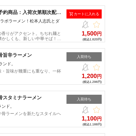
（予約商品：入荷次第順次配
カートに入れる
麺コラボラーメン！松本人志氏とダ
1,500
の香りがアクセント。ちぢれ麺と
円
懐かしくも、新しい中華そば！※
(税込1,620円)
せていただきました日程にて配送
伝票番号を元に、ヤマト運輸へお
日をご変更いただけます。※予約
牛骨旨辛ラーメン
入荷待ち
されるため、予約販売商品発送時
ランド。
味・旨味が幾重にも重なり、一杯
1,200
円
(税込1,296円)
牛骨スタミナラーメン
入荷待ち
ランド。
牛骨ラーメンを新たなスタイルへ
1,100
円
(税込1,188円)