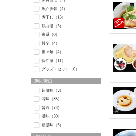
魚介豚骨（4）
煮干し（13）
鶏白湯（5）
家系（0）
旨辛（4）
担々麺（4）
個性派（11）
グッズ・セット（0）
薄味/濃口
超薄味（3）
薄味（35）
普通（73）
濃味（30）
超濃味（5）