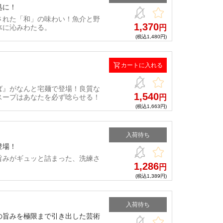
処に！
された「和」の味わい！魚介と野
1,370
体に沁みわたる。
円
(税込1,480円)
カートに入れる
ば』がなんと宅麺で登場！良質な
1,540
スープはあなたを必ず唸らせる！
円
(税込1,663円)
入荷待ち
登場！
旨みがギュッと詰まった、洗練さ
1,286
円
(税込1,389円)
入荷待ち
の旨みを極限まで引き出した芸術