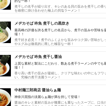
的な一杯！
煮干しの名手が繰り出す、キレのある貝の旨みを煮干しの香
を緻密に掛け合わせた極上の貝塩ラーメン！
メヂカそば 吟魚 煮干しの黒炊き
最高峰の評価を誇る煮干しの名店から、煮干の旨みや苦味を
場！！
煮干好き必見！！煮干のふくよかな旨みやコク深い苦味がし
やエグみは徹底的に廃した極旨な一杯！
メヂカそば 吟魚 煮干し醤油
上質な素材と製法にこだわり、数ある煮干ラーメンの中でも
場！！
香り高い煮干の旨みが凝縮し、クリアな味わいの中にもフワ
い、究極の煮干淡麗ラーメン！
中村麺三郎商店 醤油らぁ麺
神奈川屈指の淡麗らぁ麺が満を持して登場！
醤油のキレと素材の旨みが幾重にも重なったスープに、口当