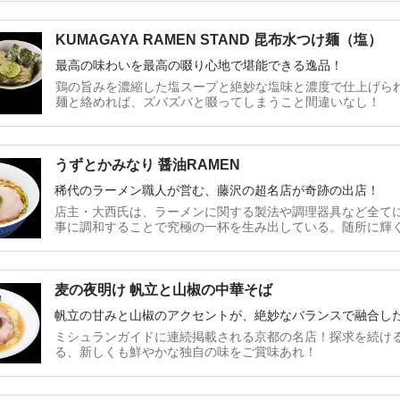
KUMAGAYA RAMEN STAND 昆布水つけ麺（塩）
最高の味わいを最高の啜り心地で堪能できる逸品！
鶏の旨みを濃縮した塩スープと絶妙な塩味と濃度で仕上げら
麺と絡めれば、ズバズバと啜ってしまうこと間違いなし！
うずとかみなり 醤油RAMEN
稀代のラーメン職人が営む、藤沢の超名店が奇跡の出店！
店主・大西氏は、ラーメンに関する製法や調理器具など全て
事に調和することで究極の一杯を生み出している。随所に輝
麦の夜明け 帆立と山椒の中華そば
帆立の甘みと山椒のアクセントが、絶妙なバランスで融合し
ミシュランガイドに連続掲載される京都の名店！探求を続け
る、新しくも鮮やかな独自の味をご賞味あれ！