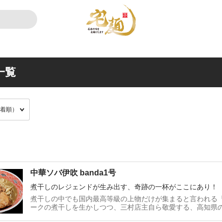
一覧
中華ソバ伊吹 banda1号
煮干しのレジェンドが生み出す、奇跡の一杯がここにあり！
煮干しの中でも国内最高等級の上物だけが集まると言われる
ークの煮干しを生かしつつ、三村店主自ら敬愛する、高知県
噌を使用した肉味噌、ニンニクのパンチを加え、本能に訴え