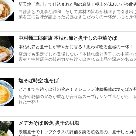
新天地「寒川」で仕込まれた和の真髄！極上の味わいが今此
白醤油との見事な調和、そして素材の旨みが極限まで引き出
菜を主に旨味が詰まった妥協なきこだわりの一杯が、心と身
中村麺三郎商店 本枯れ節と煮干しの中華そば
本枯れ節と煮干しが華やかに香る！思わず唸る至極の一杯！
店舗でも限定でしか登場しない『本枯れ節と煮干しの中華そ
素材と中村店主の技術力から繰り出される上品で深みのある
塩そば時空 塩そば
どこまでも続く出汁の旨み！ミシュラン連続掲載の塩そばが
魚介や乾物の旨みが重なり合う塩スープはシンプルながら、
れた一杯！
メヂカそば 吟魚 煮干の貝塩
淡麗煮干でトップクラスの評価を誇る超名店の、煮干しと貝