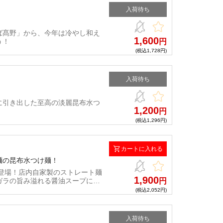
入荷待ち
！
ば髙野」から、今年は冷やし和え
1,600
う！
円
(税込1,728円)
入荷待ち
に引き出した至高の淡麗昆布水つ
1,200
円
(税込1,296円)
カートに入れる
麺の昆布水つけ麺！
登場！店内自家製のストレート麺
1,900
ガラの旨み溢れる醤油スープに岩
円
り、作り上げた渾身のつけ麺！
(税込2,052円)
入荷待ち