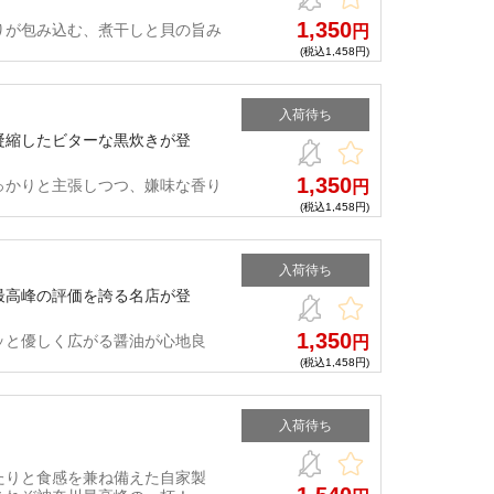
1,350
りが包み込む、煮干しと貝の旨み
円
(税込1,458円)
入荷待ち
凝縮したビターな黒炊きが登
1,350
っかりと主張しつつ、嫌味な香り
円
(税込1,458円)
入荷待ち
最高峰の評価を誇る名店が登
1,350
ッと優しく広がる醤油が心地良
円
(税込1,458円)
入荷待ち
たりと食感を兼ね備えた自家製