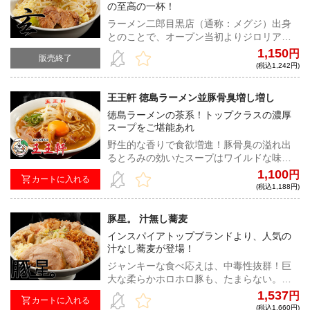
の至高の一杯！
ラーメン二郎目黒店（通称：メグジ）出身
とのことで、オープン当初よりジロリアン
の間で話題沸騰。瞬く間に有名店への仲間
1,150
円
販売終了
入りを果たした非乳化の最高峰とも名高い
(税込1,242円)
同店の渾身の一杯！
王王軒 徳島ラーメン並豚骨臭増し増し
徳島ラーメンの茶系！トップクラスの濃厚
スープをご堪能あれ
野生的な香りで食欲増進！豚骨臭の溢れ出
るとろみの効いたスープはワイルドな味わ
いで脳天直撃！豚骨臭に酔いしれるうちに
1,100
円
カートに入れる
いつの間にか病みつきになる中毒性の高い
(税込1,188円)
徳島ラーメン！
豚星。 汁無し蕎麦
インスパイアトップブランドより、人気の
汁なし蕎麦が登場！
ジャンキーな食べ応えは、中毒性抜群！巨
大な柔らかホロホロ豚も、たまらない。た
っぷり茹で野菜、刻みニンニクは必須、お
1,537
円
カートに入れる
好みでマヨネーズを加えてガッツリ食らい
(税込1,660円)