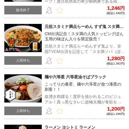
ープ！鹿児島県産の希少銘柄豚である南国
スイートの豚骨と水のみで炊いたシンプル
1,246
円
販売終了
ながら奥深い、究極の豚骨スープをご賞味
(税込1,346円)
あれ！
元祖スタミナ満点らーめん すず鬼 スタ満ソ
バ（ぽん玉用味ぽん入り）
CM出演記念！スタ満の人気トッピングぽん
玉用の味ぽん入りを限定販売！
元祖スタミナ満点らーめんすず鬼より、全
国TVCM出演を記念して「スタ満ソバ（ぽん
玉用味ぽん入り）」を数量限定で販売！
1,280
円
入荷待ち
(税込1,382円)
麺や六等星 六等星油そばブラック
こってりの暴君、麺や六等星が放つ漆黒の
刺客！！
血湧き肉躍る！度肝を抜かれるこのビジュ
アル！真っ黒なタレに超極太麺が食欲をそ
そり、麺に絡みつく濃厚ながらスッキリと
1,200
円
入荷待ち
した味わいが貴方の五感を刺激する！
(税込1,296円)
ラーメン ヨシトミ ラーメン