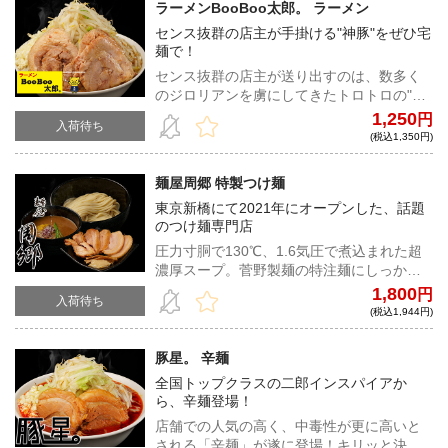
ラーメンBooBoo太郎。 ラーメン
センス抜群の店主が手掛ける"神豚"をぜひ宅
麺で！
センス抜群の店主が送り出すのは、数多く
のジロリアンを虜にしてきたトロトロの"神
豚"とワシワシの自家製麺！すべてがハイレ
1,250
円
入荷待ち
ベルな一杯を、ご自宅で是非堪能してほし
(税込1,350円)
い
麺屋周郷 特製つけ麺
東京新橋にて2021年にオープンした、話題
のつけ麺専門店
圧力寸胴で130℃、1.6気圧で煮込まれた超
濃厚スープ。菅野製麺の特注麺にしっかり
と絡みつき、魚介の香りと動物系の厚みの
1,800
円
入荷待ち
ある味わいをがつんと口内へと届ける最高
(税込1,944円)
の一杯！
豚星。 辛麺
全国トップクラスの二郎インスパイアか
ら、辛麺登場！
店舗での人気の高く、中毒性が更に高いと
される「辛麺」が遂に登場！キリッと決ま