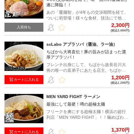
遂に降臨！！
あの「覆麺智」が4年もの交渉期間を経て、
ついに初登場！様々な食材、技法にて他に
はない唯一無二の商品を次々と繰り出す、
2,300
円
入荷待ち
稀代のラーメン職人が贈る、極上の濃厚あ
(税込2,484円)
ん肝まぜそば！
scLabo アブラソバ（醤油、ラー油）
ちばから大将直伝！豚の旨みが詰まった濃
厚アブラソバ！
フレンチ出身にして、ちばから故長谷川大
将の唯一の直弟子にあたる店主。ちばから
のトレードマークでもあるド乳化と、神
1,200
円
カートに入れる
豚、そしてプリプリの自家製麺は、唸るほ
(税込1,296円)
どの完成度を誇る。
MEN YARD FIGHT ラーメン
最強にして最硬！噂の超極太麺
フリークを虜にする超極太麺！横浜の超行
列店「MEN YARD FIGHT」！！噛めばわか
るこの歯ごたえ！類をみない超硬派なラー
メンをご堪能あれ！
1,370
円
カートに入れる