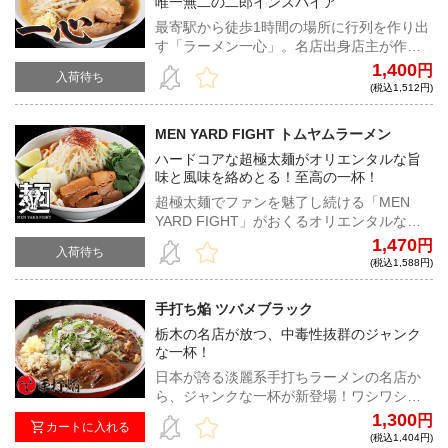
唯一無二の二郎インスパイア
最寄駅から徒歩1時間の場所に行列を作り出
す「ラーメン一心」。名店出身店主が作る
唯一無二のラーメンは、全国でもトップレ
1,400
円
入荷待ち
ベルの実力と人気を誇る。
(税込1,512円)
MEN YARD FIGHT トムヤムラーメン
ハードコアな超極太麺がオリエンタルな旨
味と風味を絡めとる！至高の一杯！
超極太麺でファンを魅了し続ける「MEN
YARD FIGHT」がおくるオリエンタルな限
定ラーメン！アジアの息吹とハードコアな
1,470
円
入荷待ち
食べ応えが凝縮された魅惑の一杯がここ
(税込1,588円)
に！！
手打ち焔 ツバメブラック
栃木の名店が放つ、中毒性抜群のジャンク
な一杯！
日本が誇る淡麗系手打ちラーメンの名店か
ら、ジャンクな一杯が新登場！ワシワシ極
太自家製麺とパンチ力、破壊力抜群のスー
1,300
円
カートに入れる
プが究極の中毒性を放つ！
(税込1,404円)