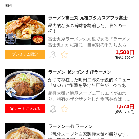
96件
ラーメン富士丸 元祖ブタカスアブラ富士丸
（カラメ付き）【富士丸倶楽部限定】
暴力的な豚の旨味を凝縮した、最凶の一
杯！
富士丸系ラーメンの元祖である『ラーメン
富士丸』が宅麺に！自家製の平打ち太ちぢ
れ麺は、1日寝かせたゴワゴワ系の麺と当日
1,580
円
プレミアム限定
作った小麦の香りの強い麺をブレンド。野
(税込1,706円)
菜の甘みや豚の旨味が驚くほど凝縮された
スープは、中毒性の高い一杯となってい
ラーメン ゼンゼン えびラーメン
る！
かつて存在した町田二郎の伝説的メニュー
『M.O』に衝撃を受けた店主が、今もあの
味を追い求めながら作る一杯！
超極太麺と濃厚スープに干しエビが加わ
り、特有のザクザクとした食感や香ばしい
風味で更に旨みがブーストされた、『ラー
1,574
円
カートに入れる
メン ゼンゼン』の人気メニュー！
(税込1,700円)
ラーメン一心 ラーメン
ド乳化スープと自家製極太麺が織りなす、