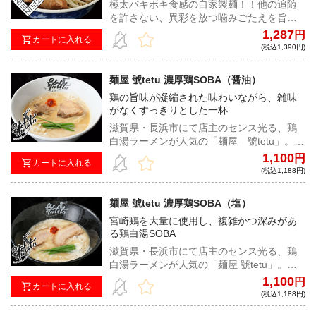
極太バキボキ食感の自家製麺！！他の追随
を許さない、異彩を放つ噛みごたえを旨甘
濃厚スープで喰らい尽くせ！
1,287
円
カートに入れる
(税込1,390円)
麺屋 號tetu 濃厚鶏SOBA（醤油）
鶏の旨味が凝縮された味わいながら、雑味
がなくすっきりとした一杯
滋賀県・長浜市にて店主のセンス光る、鶏
白湯ラーメンが人気の「麺屋 號tetu」。鶏
ガラをじっくり煮込んでは寝かせる工程を
1,100
円
カートに入れる
繰り返し、鶏の旨味を凝縮した一杯。雑味
(税込1,188円)
がなくすっきりと飲めながらも濃厚な味わ
いが堪能できる。
麺屋 號tetu 濃厚鶏SOBA（塩）
宮崎鶏を大量に使用し、複雑かつ深みがあ
る鶏白湯SOBA
滋賀県・長浜市にて店主のセンス光る、鶏
白湯ラーメンが人気の「麺屋 號tetu」。宮
崎産鶏を大量に使用し、じっくり炊き上げ
1,100
円
カートに入れる
た熟成スープと、フレッシュスープを毎日
(税込1,188円)
ブレンドする事で、複雑かつ深みのある鶏