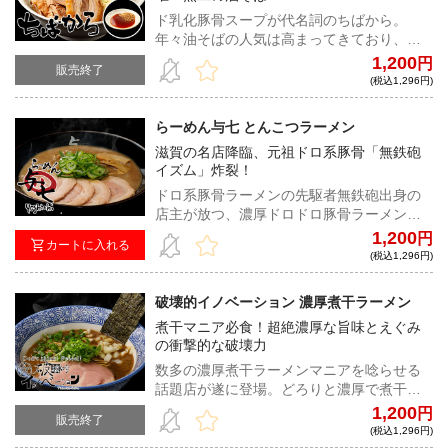
ド乳化豚骨スープが代名詞のちばから。
年々油そばの人気は高まってきており、中
でも油そば節は常連の間では大人気商品と
1,200
円
販売終了
して君臨する。他では味わえない一杯だ。
(税込1,296円)
らーめん与七 とんこつラーメン
滋賀の名店降臨、元祖ドロ系豚骨「無鉄砲
イズム」炸裂！
ドロ系豚骨ラーメンの先駆者無鉄砲出身の
店主が放つ、濃厚ドロドロ豚骨ラーメンに
して、後味すっきりの逸品。これでもか、
1,200
円
カートに入れる
と麺に絡みつく濃度抜群のスープは、病み
(税込1,296円)
つき度マックス！
破壊的イノベーション 濃厚煮干ラーメン
煮干マニア必食！超絶濃厚な旨味とえぐみ
の衝撃的な破壊力
数多の濃厚煮干ラーメンマニアを唸らせる
話題店が遂に登場。どろりと濃厚で煮干の
旨味とえぐみをダイレクトに味わえるスー
1,200
円
販売終了
プは破壊力も中毒性も抜群。煮干好きには
(税込1,296円)
堪らない一杯。