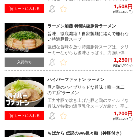
ったカネシ醤油に、豚の旨味をたっぷりと
1,508
円
カートに入れる
まとった微乳化スープへ、刺すような辛味
(税込1,629円)
が加わった最強の逸品！
ラーメン加藤 特濃A級豚骨ラーメン
旨味、徹底濃縮！自家製麺に絡んで離れな
い特濃豚骨スープ
強烈な旨味を放つ特濃豚骨スープは、クリ
ーミーながらも後味さっぱり。力強い弾力
と歯切れ良さの自家製麺との相性は抜群。
1,250
円
入荷待ち
噛むほどに風味が拡張し、口の中で心地よ
(税込1,350円)
い融合を遂げる。
ハイパーファットン ラーメン
豚と鶏のハイブリッドな旨味！唯一無二
の"F系"ラーメン
圧力寸胴で炊き上げた豚と鶏のマイルドな
旨味が特徴の濃厚乳化スープが絡む、平打
ちストレート麺。しっとりと肉々しい豚は
1,200
円
カートに入れる
食べ応え抜群。これぞハイパーな進化を遂
(税込1,296円)
げたF系の神髄！
ちばから 伝説のww担々麺（神豚付き）