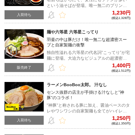
という油そばが登場。唯一無二のプリンプ
リンな弾力を誇る自家製麺をダイレクトに
1,230
円
入荷待ち
味わえる逸品は、らーめんと並ぶ看板商品
(税込1,328円)
だ！
麺や六等星 六等星こってり
羽釜の中は豚だけ！唯一無二な超濃密スー
プと自家製麺の衝撃
独自性溢れる六等星の代名詞”こってり”が宅
麺に登場。大迫力なビジュアルの超濃密ス
ープと自家製麺の旨味は鮮烈。新たなジャ
1,400
円
販売終了
ンルを確立した六等星だけの衝撃と味わい
(税込1,512円)
を体感せよ！
ラーメンBooBoo太郎。 汁なし
センス抜群の店主が手掛ける汁なしと"神
豚"のコラボ！
"神豚"と称される豚に加え、醤油ベースのタ
レやワシワシの自家製麺も全てがハイレベ
ルな一杯。お好みで卵黄、粉チーズ、キム
1,250
円
入荷待ち
チをトッピングして、よりジャンクに堪能
(税込1,350円)
してほしい。