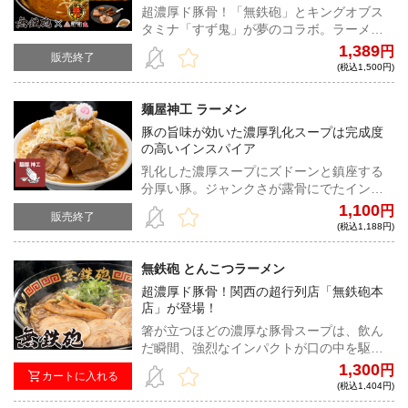
超濃厚ド豚骨！「無鉄砲」とキングオブス
タミナ「すず鬼」が夢のコラボ。ラーメン
に人生を賭ける男同士が作り出す、究極の
1,389
円
販売終了
ラーメン！度肝を抜く中毒性！
(税込1,500円)
麺屋神工 ラーメン
豚の旨味が効いた濃厚乳化スープは完成度
の高いインスパイア
乳化した濃厚スープにズドーンと鎮座する
分厚い豚。ジャンクさが露骨にでたインス
パイアラーメンは中毒性抜群！クタクタに
1,100
円
販売終了
茹でたヤサイと味付き脂は相性抜群だ！
(税込1,188円)
無鉄砲 とんこつラーメン
超濃厚ド豚骨！関西の超行列店「無鉄砲本
店」が登場！
箸が立つほどの濃厚な豚骨スープは、飲ん
だ瞬間、強烈なインパクトが口の中を駆け
巡る。大量の国産豚骨を超火力でかき回し
1,300
円
カートに入れる
続けて作られる豚骨純度100%のスープ。破
(税込1,404円)
竹の勢いで進撃し続ける超人気店「無鉄砲