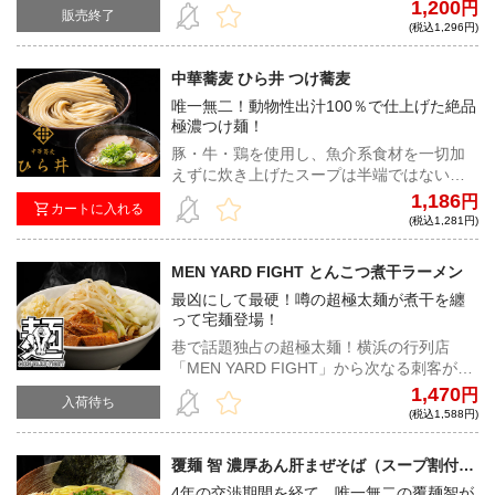
マの一杯は、ラーメン作りに対して妥協を
1,200
円
販売終了
許さず、常にどうしたら旨くなるかを永遠
(税込1,296円)
に突き詰め続けた佐野実氏の想いを体現す
る。
中華蕎麦 ひら井 つけ蕎麦
唯一無二！動物性出汁100％で仕上げた絶品
極濃つけ麺！
豚・牛・鶏を使用し、魚介系食材を一切加
えずに炊き上げたスープは半端ではない濃
厚さ！国産小麦を独自のブレンドで配合し
1,186
円
カートに入れる
た自家製極太ストレート麺に絶品極濃つけ
(税込1,281円)
汁が絡み合うことでそれぞれの旨みが爆発
し、唯一無二の味わいとなる
MEN YARD FIGHT とんこつ煮干ラーメン
最凶にして最硬！噂の超極太麺が煮干を纏
って宅麺登場！
巷で話題独占の超極太麺！横浜の行列店
「MEN YARD FIGHT」から次なる刺客が遂
に登場！！煮干との華麗なるコラボレーシ
1,470
円
入荷待ち
ョンを果たした超硬派なラーメンをご堪能
(税込1,588円)
あれ！
覆麺 智 濃厚あん肝まぜそば（スープ割付
き）
4年の交渉期間を経て、唯一無二の覆麺智が