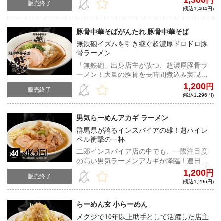
1,300
円
販売終了
乳化スープにラー油の辛味が加わり、旨辛
(税込1,404円)
の真骨頂。そこにもっちりとしたコシのあ
る極太平打ち麺、さらにはジューシーで旨
豚骨中華そばがんたれ 豚骨中華そば
みが詰まった豚が満足度を究極まで高め
無鉄砲イズムを引き継ぐ超濃厚ドロドロ豚
る。
骨ラーメン
「無鉄砲」出身店主が放つ、超濃厚豚骨ラ
ーメン！大量の豚骨を長時間煮込み実現し
た、驚愕の濃度と粘度も、意外なほどに後
1,200
円
販売終了
味すっきりで老若男女楽しめる味わいだ！
(税込1,296円)
男気らーめんアカギ ラーメン
群馬県が誇るインスパイアの雄！超ハイレ
ベル衝撃の一杯
二郎インスパイア店の中でも、一際注目度
の高い男気ラーメンアカギが降臨！連日長
蛇の列を作り、ファンを魅了して止まない
1,200
円
販売終了
ラーメンは、麺、スープ、豚、脂全てが超
(税込1,296円)
ハイレベルだ。
らーめん玄 小らーめん
メグジで10年以上助手として活躍した店主