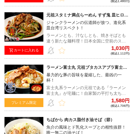
(税込1,480円)
元祖スタミナ満点らーめん すず鬼 皿ヒロシ
改
ジャンクラーメンの伝道師が放つ、進化系
皿台湾リスペクト！
ラーメンとも、汁なしとも、焼きそばとも
違う新たな麺料理！日本全国に空前のスタ
満ブームを巻き起こした元祖スタ満の生み
1,030
円
カートに入れる
の親、ジャンクオブジャンク店主が生み出
(税込1,112円)
す、驚愕の一杯。
ラーメン富士丸 元祖ブタカスアブラ富士丸
（カラメ付き）
暴力的な豚の旨味を凝縮した、最凶の一
杯！
富士丸系ラーメンの元祖である『ラーメン
富士丸』が宅麺に！自家製の平打ち太ちぢ
れ麺は、1日寝かせたゴワゴワ系の麺と当日
1,580
円
プレミアム限定
作った小麦の香りの強い麺をブレンド。野
(税込1,706円)
菜の甘みや豚の旨味が驚くほど凝縮された
スープは、中毒性の高い一杯となってい
ちばから 肉カス脂付き油そば（節）
る！
魚介の風味とド乳化スープとの相性抜群！
唯一無二の油そば！