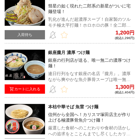
彗星の如く現れた二郎系の新星がついに宅
麺登場！
乳化が進んだ超濃厚スープ！自家製のツル
モチ極太平打麺！ホロホロの豚！全二郎系
ファンの心を掴んでは離さない至高の一杯
1,200
円
入荷待ち
をご堪能あれ！
(税込1,296円)
銀座朧月 濃厚 つけ麺
銀座の行列店が送る、唯一無二の濃厚つけ
麺！
連日行列をなす銀座の名店『朧月』。濃厚
ながら爽やかな魚介豚骨スープは唯一無
二。もちっと食感の絶品太麺が濃厚なスー
1,300
円
カートに入れる
プをまとい、至高の味わいを生み出す！
(税込1,404円)
本枯中華そば 魚雷 つけ麺
信州から全国へ！カリスマ塚田店主が作り
上げる極濃豚骨魚介つけ麺！
厳選した食材へのこだわりや食材の活かし
への追求をとことんまでし尽くしたカリス