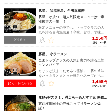
ついてもらいたい。
豚星。 我流豚星。台湾混蕎麦
豚星。が放つ、超人気限定メニューは中毒
性抜群の一撃！！
限定メニューの中でも、トップクラスの人
気を誇る台湾混蕎麦！辛味、旨味、甘味が
渾然一体となり、ワシワシ麺のパンチ力も
1,250
円
販売終了
相まって、アトラクションさながらの楽し
(税込1,350円)
さを堪能できる。
豚星。 小ラーメン
全国トップクラスの人気と実力を誇る二郎
インスパイア！
キリッと決まったカネシ醤油に、豚の旨味
をたっぷりとまとった微乳化スープがベス
トマッチ。神豚とも言われる大きく、柔ら
1,458
円
カートに入れる
かい豚肉も健在！超ハイレベルな逸品だ。
(税込1,575円)
無鉄砲×スタミナ満点らーめんすず鬼 鬼鉄砲
（宮崎ver）
東西横綱同士の究極こってりラーメン爆
誕！