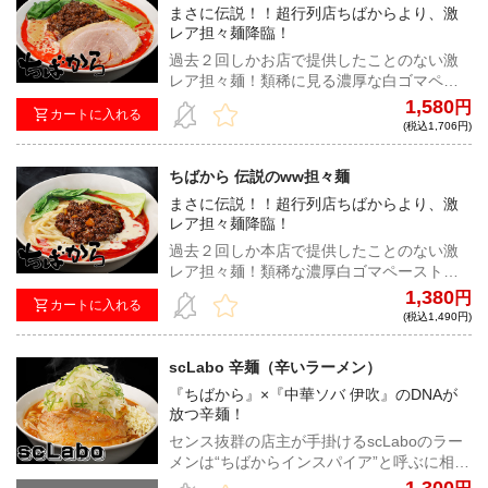
まさに伝説！！超行列店ちばからより、激
レア担々麺降臨！
過去２回しかお店で提供したことのない激
レア担々麺！類稀に見る濃厚な白ゴマペー
ストとお馴染みちばからド乳化スープとの
1,580
円
カートに入れる
相性抜群！スープの旨みと肉味噌の辛みも
(税込1,706円)
中毒性抜群だ！
ちばから 伝説のww担々麺
まさに伝説！！超行列店ちばからより、激
レア担々麺降臨！
過去２回しか本店で提供したことのない激
レア担々麺！類稀な濃厚白ゴマペーストと
お馴染みちばからド乳化スープとの相性抜
1,380
円
カートに入れる
群！スープの旨みと肉味噌の辛みも中毒性
(税込1,490円)
抜群だ！
scLabo 辛麺（辛いラーメン）
『ちばから』×『中華ソバ 伊吹』のDNAが
放つ辛麺！
センス抜群の店主が手掛けるscLaboのラー
メンは“ちばからインスパイア”と呼ぶに相応
しい。豚の旨味を最高密度で閉じ込めたド