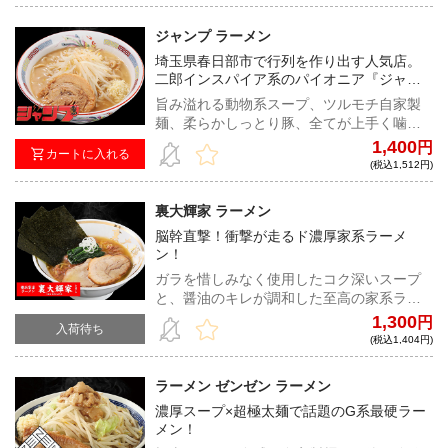
ジャンプ ラーメン
埼玉県春日部市で行列を作り出す人気店。
二郎インスパイア系のパイオニア『ジャン
プ』が宅麺降臨！！
旨み溢れる動物系スープ、ツルモチ自家製
麺、柔らかしっとり豚、全てが上手く噛み
合ったバランス抜群の超ハイレベルな二郎
1,400
円
カートに入れる
系インスパイア！
(税込1,512円)
裏大輝家 ラーメン
脳幹直撃！衝撃が走るド濃厚家系ラーメ
ン！
ガラを惜しみなく使用したコク深いスープ
と、醤油のキレが調和した至高の家系ラー
メン。食べ手を圧倒する衝撃的な逸品が鮮
1,300
円
入荷待ち
烈デビュー。
(税込1,404円)
ラーメン ゼンゼン ラーメン
濃厚スープ×超極太麺で話題のG系最硬ラー
メン！