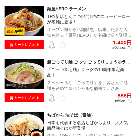
麺屋HERO ラーメン
TRY新店とんこつ部門1位のニューヒーロー
が宅麺に登場！
オープン前から話題騒然！以来、絶大な人
気を誇る「麺屋HERO」が宅麺に堂々登場。
コクと旨味が凝縮した濃密な乳化スープと
1,400
円
カートに入れる
オーション香る自家製麺の贅沢な味わいを
(税込1,512円)
ご家庭でも。
超ごってり麺 ごっつ ごってりしょうゆラー
メン（特別ver）
「ごっつ＆宅麺」タッグの10周年限定商
品！
スペシャルな「ごってり」を、皆さんに感
謝を込めてスペシャルな価格で。さあ、キ
リッと醤油・超ごってりなスープにあなた
888
円
カートに入れる
も溺れてしまおう。
(税込959円)
ちばから 油そば（醤油）
日本を代表する名店ちばからより、大人気
商品油そばが新登場
名店ちばからにて、女性にもファンが多い