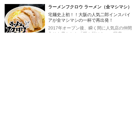
本店」遂に発売開始！
ラーメンフクロウ ラーメン（全マシマシ）
宅麺史上初！！大阪の人気二郎インスパイ
アが全マシマシの一杯で再出発！
2017年オープン後、瞬く間に人気店の仲間
入りを果たした「麺や福はら」。同店の二
郎インスパイア系のセカンドブランドであ
1,500
円
カートに入れる
る「ラーメンフクロウ」は、すでに宅麺で
(税込1,620円)
も怒涛の人気を誇っている。今回は宅麺史
上初の全マシマシ仕様のラーメンで再出
麺屋 極鶏 鶏だく
発！豚5枚、アブラマシマシ、カラメマシマ
この濃度、史上最強。スープを食べる濃厚
シのセットとなっているため、自宅ではに
肉濁鶏白湯ラーメン
んにく・野菜をマシマシに盛って、豪快に
楽しんで頂きたい！！
極鶏の代名詞である超濃厚肉濁鶏白湯スー
プはレンゲが立つほど高粘度。濃縮された
鶏の旨味が麺に絡み付く。鶏を極めた前代
1,297
円
入荷待ち
未聞の"食べる"スープを体感せよ！
(税込1,401円)
つけ麺専門店三田製麺所 灼熱つけ麺
発売から10年目を迎えた、激辛ファンを唸
らせる夏の定番！！
2011年に初登場した、三田製麺所の季節商