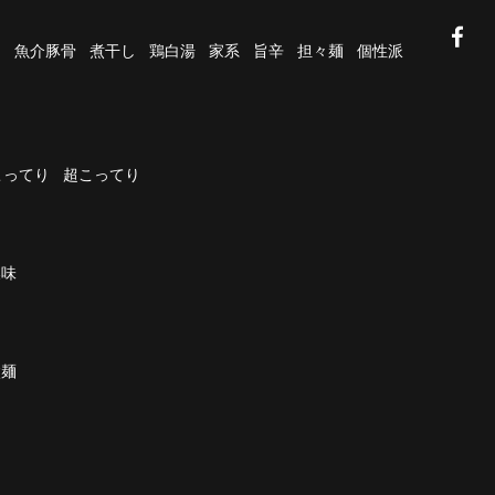
油
魚介豚骨
煮干し
鶏白湯
家系
旨辛
担々麺
個性派
こってり
超こってり
濃味
太麺