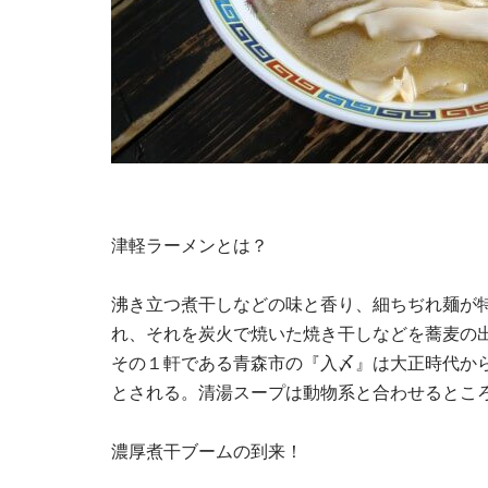
津軽ラーメンとは？
沸き立つ煮干しなどの味と香り、細ちぢれ麺が
れ、それを炭火で焼いた焼き干しなどを蕎麦の
その１軒である青森市の『入〆』は大正時代か
とされる。清湯スープは動物系と合わせるとこ
濃厚煮干ブームの到来！