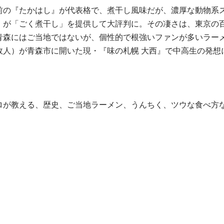
前の『たかはし』が代表格で、煮干し風味だが、濃厚な動物系
』が「ごく煮干し」を提供して大評判に。その凄さは、東京の
青森にはご当地ではないが、個性的で根強いファンが多いラー
故人）が青森市に開いた現・『味の札幌 大西』で中高生の発想
ロが教える、歴史、ご当地ラーメン、うんちく、ツウな食べ方