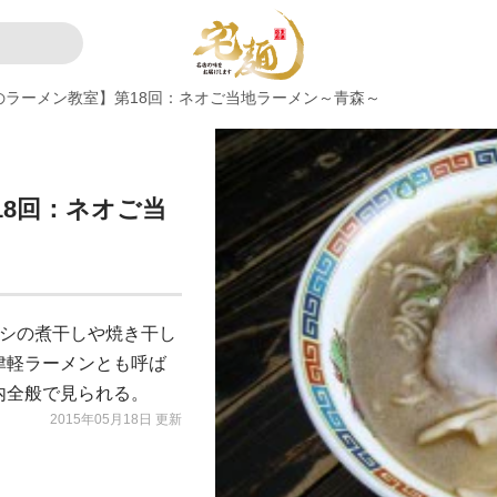
のラーメン教室】第18回：ネオご当地ラーメン～青森～
8回：ネオご当
ワシの煮干しや焼き干し
津軽ラーメンとも呼ば
内全般で見られる。
2015年05月18日 更新