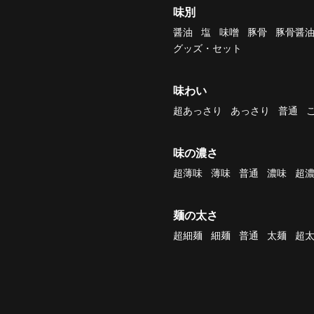
味別
醤油
塩
味噌
豚骨
豚骨醤
グッズ・セット
味わい
超あっさり
あっさり
普通
味の濃さ
超薄味
薄味
普通
濃味
超
麺の太さ
超細麺
細麺
普通
太麺
超