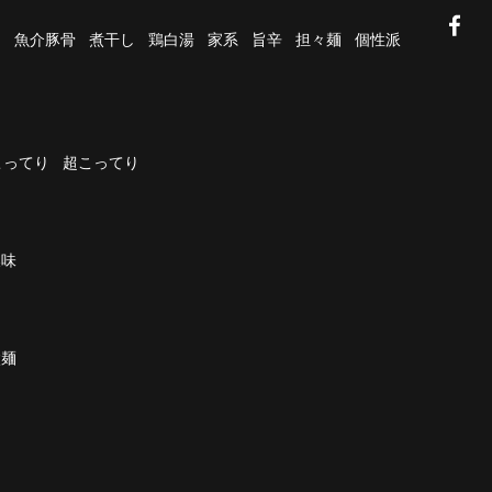
油
魚介豚骨
煮干し
鶏白湯
家系
旨辛
担々麺
個性派
こってり
超こってり
濃味
太麺