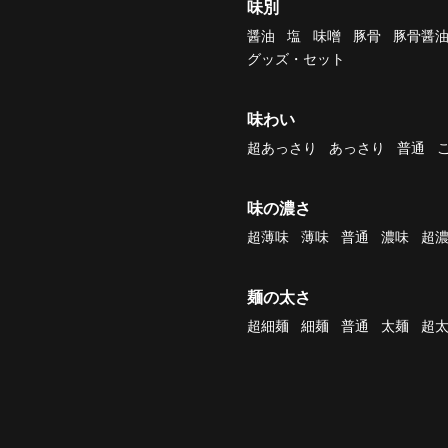
味別
醤油
塩
味噌
豚骨
豚骨醤
グッズ・セット
味わい
超あっさり
あっさり
普通
味の濃さ
超薄味
薄味
普通
濃味
超
麺の太さ
超細麺
細麺
普通
太麺
超