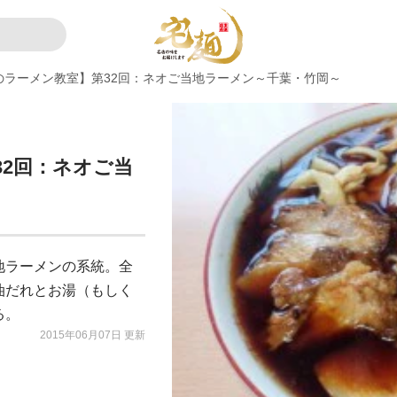
のラーメン教室】第32回：ネオご当地ラーメン～千葉・竹岡～
2回：ネオご当
地ラーメンの系統。全
油だれとお湯（もしく
る。
2015年06月07日 更新