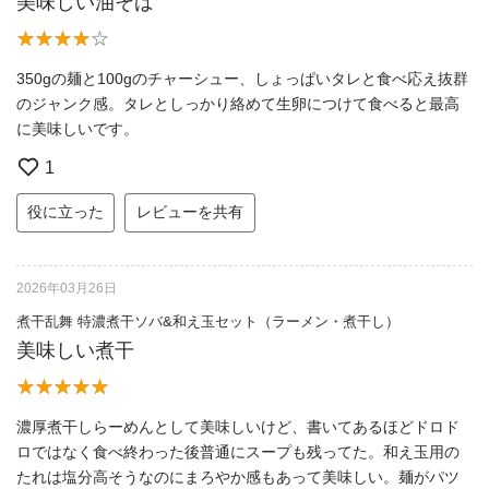
美味しい油そば
350gの麺と100gのチャーシュー、しょっぱいタレと食べ応え抜群
のジャンク感。タレとしっかり絡めて生卵につけて食べると最高
に美味しいです。
1
役に立った
レビューを共有
2026年03月26日
煮干乱舞 特濃煮干ソバ&和え玉セット（ラーメン・煮干し）
美味しい煮干
濃厚煮干しらーめんとして美味しいけど、書いてあるほどドロド
ロではなく食べ終わった後普通にスープも残ってた。和え玉用の
たれは塩分高そうなのにまろやか感もあって美味しい。麺がパツ