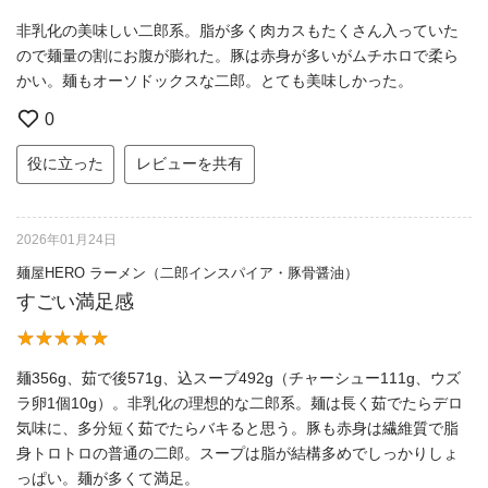
非乳化の美味しい二郎系。脂が多く肉カスもたくさん入っていた
ので麺量の割にお腹が膨れた。豚は赤身が多いがムチホロで柔ら
かい。麺もオーソドックスな二郎。とても美味しかった。
0
役に立った
レビューを共有
2026年01月24日
麺屋HERO ラーメン（二郎インスパイア・豚骨醤油）
すごい満足感
麺356g、茹で後571g、込スープ492g（チャーシュー111g、ウズ
ラ卵1個10g）。非乳化の理想的な二郎系。麺は長く茹でたらデロ
気味に、多分短く茹でたらバキると思う。豚も赤身は繊維質で脂
身トロトロの普通の二郎。スープは脂が結構多めでしっかりしょ
っぱい。麺が多くて満足。