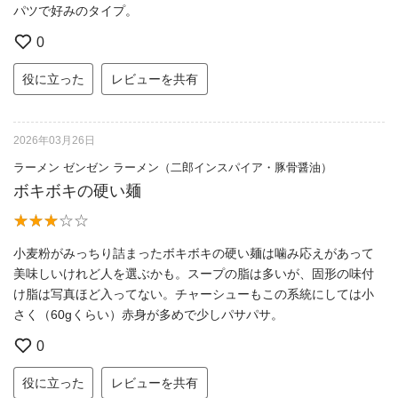
パツで好みのタイプ。
0
役に立った
レビューを共有
2026年03月26日
ラーメン ゼンゼン ラーメン（二郎インスパイア・豚骨醤油）
ボキボキの硬い麺
小麦粉がみっちり詰まったボキボキの硬い麺は噛み応えがあって
美味しいけれど人を選ぶかも。スープの脂は多いが、固形の味付
け脂は写真ほど入ってない。チャーシューもこの系統にしては小
さく（60gくらい）赤身が多めで少しパサパサ。
0
役に立った
レビューを共有