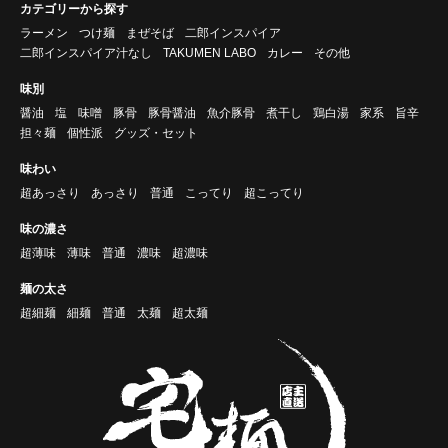
カテゴリーから探す
ラーメン
つけ麺
まぜそば
二郎インスパイア
二郎インスパイア汁なし
TAKUMEN LABO
カレー
その他
味別
醤油
塩
味噌
豚骨
豚骨醤油
魚介豚骨
煮干し
鶏白湯
家系
旨辛
担々麺
個性派
グッズ・セット
味わい
超あっさり
あっさり
普通
こってり
超こってり
味の濃さ
超薄味
薄味
普通
濃味
超濃味
麺の太さ
超細麺
細麺
普通
太麺
超太麺