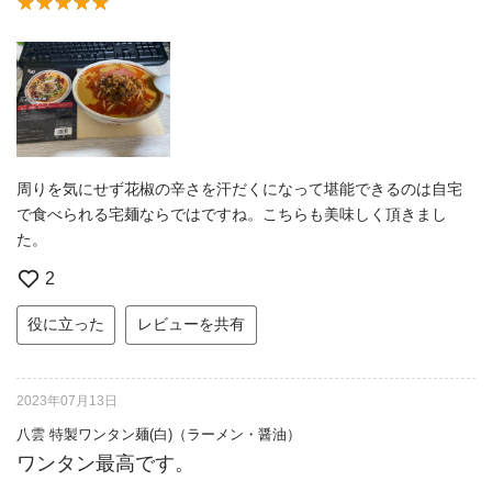
周りを気にせず花椒の辛さを汗だくになって堪能できるのは自宅
で食べられる宅麺ならではですね。こちらも美味しく頂きまし
た。
2
役に立った
レビューを共有
2023年07月13日
八雲 特製ワンタン麺(白)（ラーメン・醤油）
ワンタン最高です。