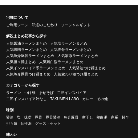
宅麺について
ご利用シーン
私達のこだわり
ソーシャルギフト
解説まとめ記事から探す
人気醤油ラーメンまとめ
人気塩ラーメンまとめ
人気味噌ラーメンまとめ
人気豚骨ラーメンまとめ
人気魚介豚骨ラーメンまとめ
人気家系ラーメンまとめ
人気担々麺まとめ
人気鶏白湯ラーメンまとめ
人気インスパイア系ラーメンまとめ
人気醤油つけ麺まとめ
人気魚介豚骨つけ麺まとめ
人気変わり種つけ麺まとめ
カテゴリーから探す
ラーメン
つけ麺
まぜそば
二郎インスパイア
二郎インスパイア汁なし
TAKUMEN LABO
カレー
その他
味別
醤油
塩
味噌
豚骨
豚骨醤油
魚介豚骨
煮干し
鶏白湯
家系
旨辛
担々麺
個性派
グッズ・セット
味わい