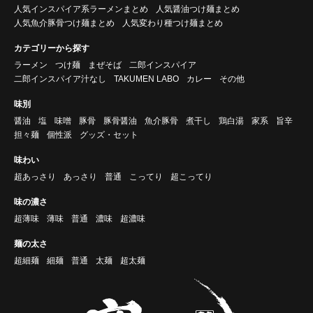
人気インスパイア系ラーメンまとめ
人気醤油つけ麺まとめ
人気魚介豚骨つけ麺まとめ
人気変わり種つけ麺まとめ
カテゴリーから探す
ラーメン
つけ麺
まぜそば
二郎インスパイア
二郎インスパイア汁なし
TAKUMEN LABO
カレー
その他
味別
醤油
塩
味噌
豚骨
豚骨醤油
魚介豚骨
煮干し
鶏白湯
家系
旨辛
担々麺
個性派
グッズ・セット
味わい
超あっさり
あっさり
普通
こってり
超こってり
味の濃さ
超薄味
薄味
普通
濃味
超濃味
麺の太さ
超細麺
細麺
普通
太麺
超太麺