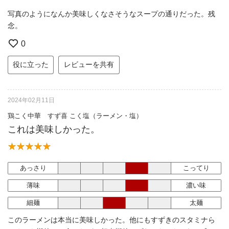
写真のようになんか美味しくなさそうなスープの通りだった。残
念。
0
役に立った
レビューを共有
2024年02月11日
鶏こく中華 すず喜 こく塩（ラーメン・塩）
これは美味しかった。
あっさり
こってり
薄味
濃い味
細麺
太麺
このラーメンは本当に美味しかった。他にもすずきのスタミナら