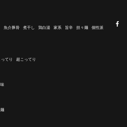
油
魚介豚骨
煮干し
鶏白湯
家系
旨辛
担々麺
個性派
こってり
超こってり
濃味
太麺