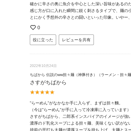
確かに辛さの奥に魚介を中心とした深い旨味があるの
感じ方が口に入れた瞬間に鋭く刺さるタイプで、麺の
とにかく予想外の辛さとの闘いといった印象。いやー
0
役に立った
レビューを共有
2022年10月24日
ちばから 伝説のww担々麺（神豚付き）（ラーメン・担々
さすがちばから
"らーめん"がなかなか手に入らず、まずは担々麵。
（今は"らーめん"が手に入って冷凍庫に入っています）
さすがちばから、二郎系インスパイアのイメージが強
濃厚のド乳化スープによる担々麺、美味くない訳がな
持前の平打ち太麺が濃厚スープを持ち上げ、太麺とス