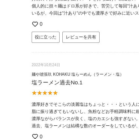
個人的に担々麺はドロ系が好きで、苦労して毎回"汁あり
いるが、今回は"汁あり"の中でも濃厚さで好みに近い
0
役に立った
レビューを共有
2022年10月24日
麺や琥張玖 KOHAKU 塩らーめん（ラーメン・塩）
塩ラーメン過去No.1
濃厚好きでそこらの淡麗塩はちょっと・・・という人
脂に振り過ぎてもいないし、魚粉などお手軽調味料に
濃厚ながらバランスが良く、塩のカエシも強すぎない
過去、塩ラーメンは結構な数のオーダーをしているが
0