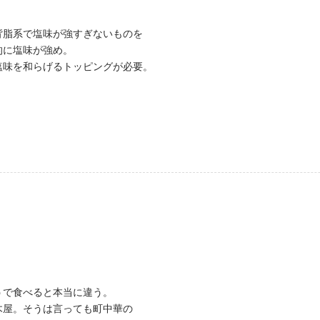
背脂系で塩味が強すぎないものを
的に塩味が強め。
塩味を和らげるトッピングが必要。
うで食べると本当に違う。
木屋。そうは言っても町中華の