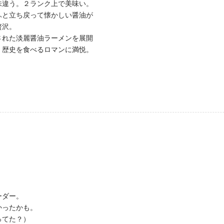
味違う。２ランク上で美味い。
ふと立ち戻って懐かしい醤油が
贅沢。
された淡麗醤油ラーメンを展開
。歴史を食べるロマンに満悦。
ーダー。
かったかも。
ってた？）