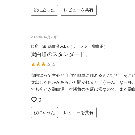
役に立った
レビューを共有
2022年04月29日
銀座 篝 鶏白湯Soba（ラーメン・鶏白湯）
鶏白湯のスタンダード。
鶏白湯って意外と自宅で簡単に作れるんだけど、そこ
突出した何かがあるかと聞かれると「うーん」な一杯
でも今どき鶏白湯一本勝負のお店は稀なので、また鶏
0
役に立った
レビューを共有