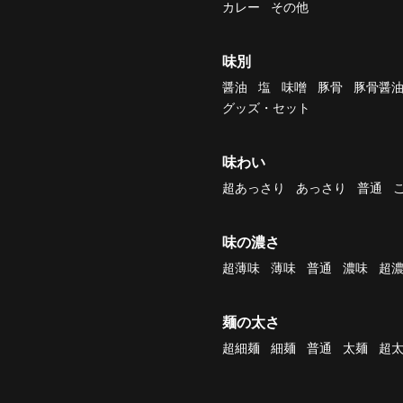
カレー
その他
味別
醤油
塩
味噌
豚骨
豚骨醤
グッズ・セット
味わい
超あっさり
あっさり
普通
味の濃さ
超薄味
薄味
普通
濃味
超
麺の太さ
超細麺
細麺
普通
太麺
超