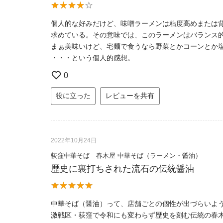
個人的な好みだけど、味噌ラーメンは粘度高めまたは
求めている。その意味では、このラーメンはバランス
まぁ美味いけど、宅麺で食うなら野菜とかコーンとか
・・・という個人的感想。
0
役に立った
レビューを共有
2022年10月24日
荻窪中華そば 春木屋 中華そば（ラーメン・醤油）
歴史に裏打ちされた流石の伝統醤油
中華そば（醤油）って、店舗ごとの個性が出づらいよ
激戦区・荻窪で令和にも変わらず歴史を刻む伝統の春