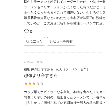
懐かしラーメンを想定してオーダーしたが、やはり一
ラーメンもバリエーションが広くなった時代だけど、
食べたくなったらまずこれで間違いない。むしろ少し
濃厚豚骨魚介系などの名だたる有名店が味変的に洗練
しているが、このお店は昭和から醤油ラーメン専門店
0
役に立った
レビューを共有
2022年10月24日
麺処 井の庄 辛辛魚らーめん（ラーメン・旨辛）
想像より辛すぎた
カップ麺でポピュラーな辛辛魚、本物を食べたくてオ
想像より辛いの何の、最近食ったラーメンでは一番辛
（もしかして同封されている調味袋全部入れるの間違