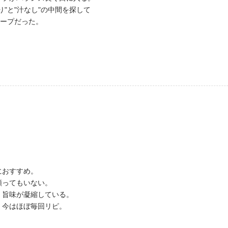
"と"汁なし"の中間を探して
スープだった。
におすすめ。
頼ってもいない。
。旨味が凝縮している。
、今はほぼ毎回リピ。