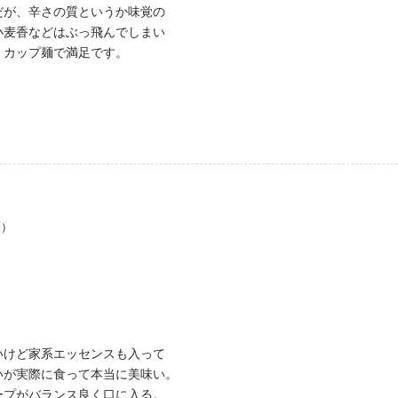
だが、辛さの質というか味覚の
小麦香などはぶっ飛んでしまい
、カップ麺で満足です。
麺）
いけど家系エッセンスも入って
いが実際に食って本当に美味い。
ープがバランス良く口に入る。