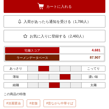
カートに入れる
入荷があったら通知を受ける（1,786人）
お気に入りに登録する（2,460人）
4.681
宅麺スコア
87.907
ラーメンデータベース
あっさり
こってり
薄味
濃い味
細麺
太麺
この商品の特徴
#淡麗醤油
#老舗
#昔ながら中華そば