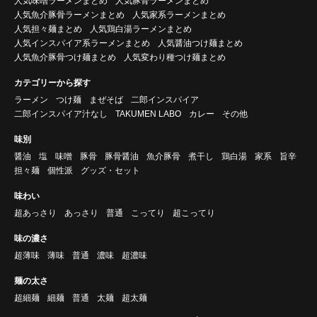
人気味噌ラーメンまとめ
人気豚骨ラーメンまとめ
人気魚介豚骨ラーメンまとめ
人気家系ラーメンまとめ
人気担々麺まとめ
人気鶏白湯ラーメンまとめ
人気インスパイア系ラーメンまとめ
人気醤油つけ麺まとめ
人気魚介豚骨つけ麺まとめ
人気変わり種つけ麺まとめ
カテゴリーから探す
ラーメン
つけ麺
まぜそば
二郎インスパイア
二郎インスパイア汁なし
TAKUMEN LABO
カレー
その他
味別
醤油
塩
味噌
豚骨
豚骨醤油
魚介豚骨
煮干し
鶏白湯
家系
旨辛
担々麺
個性派
グッズ・セット
味わい
超あっさり
あっさり
普通
こってり
超こってり
味の濃さ
超薄味
薄味
普通
濃味
超濃味
麺の太さ
超細麺
細麺
普通
太麺
超太麺