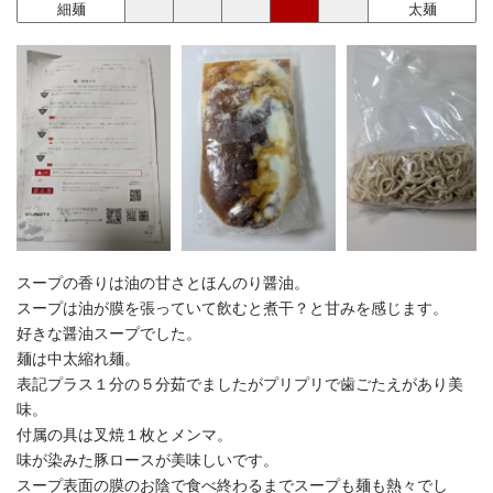
細麺
太麺
スープの香りは油の甘さとほんのり醤油。
スープは油が膜を張っていて飲むと煮干？と甘みを感じます。
好きな醤油スープでした。
麺は中太縮れ麺。
表記プラス１分の５分茹でましたがプリプリで歯ごたえがあり美
味。
付属の具は叉焼１枚とメンマ。
味が染みた豚ロースが美味しいです。
スープ表面の膜のお陰で食べ終わるまでスープも麺も熱々でし