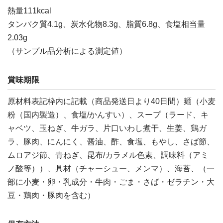
熱量111kcal
タンパク質4.1g、炭水化物8.3g、脂質6.8g、食塩相当量
2.03g
（サンプル品分析による測定値）
賞味期限
原材料表記枠内に記載（商品発送日より40日間）麺（小麦
粉（国内製造）、食塩/かんすい）、スープ（ラード、キ
ャベツ、玉ねぎ、牛ガラ、片口いわし煮干、生姜、鶏ガ
ラ、豚肉、にんにく、醤油、酢、食塩、もやし、さば節、
ムロアジ節、青ねぎ、昆布/カラメル色素、調味料（アミ
ノ酸等））、具材（チャーシュー、メンマ）、海苔、（一
部に小麦・卵・乳成分・牛肉・ごま・さば・ゼラチン・大
豆・鶏肉・豚肉を含む）