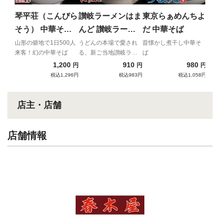
飾ら
がる
琴平荘（こんぴら
讃岐ラーメンはま
東京らぁめんちよ
そう） 中華そば
んど 讃岐ラーメ
だ 中華そば
（あっさり）
ン
山形の僻地で1日500人
うどんの本場で愛され
昔懐かし煮干し中華そ
来客！幻の中華そば
る、新ご当地讃岐ラー
ば
メン
1,200
910
980
円
円
円
税込1,296円
税込983円
税込1,058円
店主・店舗
店舗情報