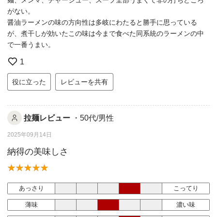
がない。
醤油ラーメンの味の方向性は多岐にわたると勝手に思っている
が、煮干しが効いたこの味は今まで食べた同系統のラーメンの中
で一番うまい。
1
役に立った
レビューを共有
拉麺レビュー
・50代/男性
2025年09月14日
納得の美味しさ
あっさり
こってり
薄味
濃い味