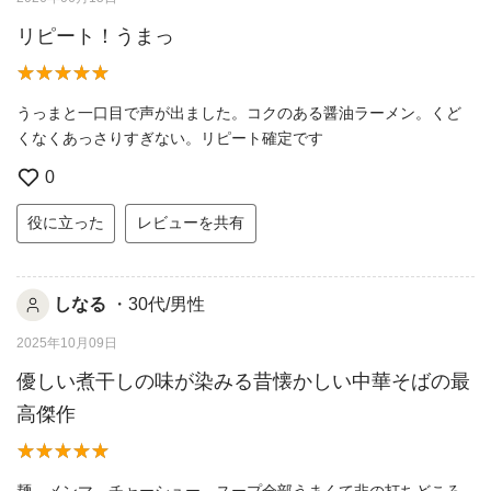
リピート！うまっ
うっまと一口目で声が出ました。コクのある醤油ラーメン。くど
くなくあっさりすぎない。リピート確定です
0
役に立った
レビューを共有
しなる
・30代/男性
2025年10月09日
優しい煮干しの味が染みる昔懐かしい中華そばの最
高傑作
麺、メンマ、チャーシュー、スープ全部うまくて非の打ちどころ