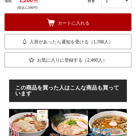
1,200
価格
円
数量
(税込1,296円)
カートに入れる
入荷があったら通知を受ける（1,786人）
お気に入りに登録する（2,460人）
この商品を買った人はこんな商品も買って
います
大
し