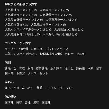
解説まとめ記事から探す
人気醤油ラーメンまとめ
人気塩ラーメンまとめ
人気味噌ラーメンまとめ
人気豚骨ラーメンまとめ
人気魚介豚骨ラーメンまとめ
人気家系ラーメンまとめ
人気担々麺まとめ
人気鶏白湯ラーメンまとめ
人気インスパイア系ラーメンまとめ
人気醤油つけ麺まとめ
人気魚介豚骨つけ麺まとめ
人気変わり種つけ麺まとめ
カテゴリーから探す
ラーメン
つけ麺
まぜそば
二郎インスパイア
二郎インスパイア汁なし
TAKUMEN LABO
カレー
その他
味別
醤油
塩
味噌
豚骨
豚骨醤油
魚介豚骨
煮干し
鶏白湯
家系
旨辛
担々麺
個性派
グッズ・セット
味わい
超あっさり
あっさり
普通
こってり
超こってり
味の濃さ
超薄味
薄味
普通
濃味
超濃味