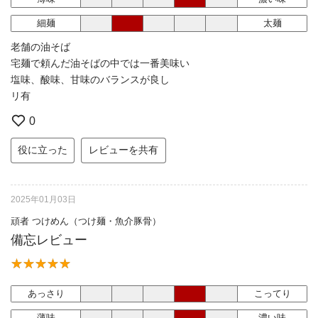
細麺
太麺
老舗の油そば
宅麺で頼んだ油そばの中では一番美味い
塩味、酸味、甘味のバランスが良し
リ有
0
役に立った
レビューを共有
2025年01月03日
頑者 つけめん（つけ麺・魚介豚骨）
備忘レビュー
あっさり
こってり
薄味
濃い味