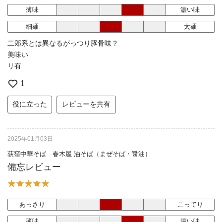
薄味
濃い味
細麺
太麺
二郎系とは異なるがっつり豚骨味？
美味い
リ有
1
役に立った
レビューを共有
2025年01月03日
荻窪中華そば 春木屋 油そば（まぜそば・醤油）
備忘レビュー
あっさり
こってり
薄味
濃い味