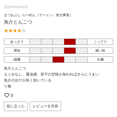
2025年04月10日
まつおぶし らーめん（ラーメン・魚介豚骨）
魚介とんこつ
あっさり
こってり
薄味
濃い味
細麺
太麺
魚介とんこつ
えぐみなし、醤油感、若干の甘味が加わればさらにうまい
魚介の出汁が良く効いている
リ無
0
役に立った
レビューを共有