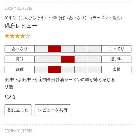
2025年01月03日
琴平荘（こんぴらそう） 中華そば（あっさり）（ラーメン・醤油）
備忘レビュー
あっさり
こってり
薄味
濃い味
細麺
太麺
美味いは美味いが宅麺全般醤油ラーメンの味が薄く感じる。
リ無
0
役に立った
レビューを共有
2025年01月03日