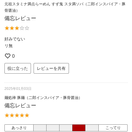
元祖スタミナ満点らーめん すず鬼 スタ満ソバ（二郎インスパイア・豚
骨醤油）
備忘レビュー
好みでない
リ無
0
役に立った
レビューを共有
2025年01月03日
麺処禅 豚麺（二郎インスパイア・豚骨醤油）
備忘レビュー
あっさり
こってり