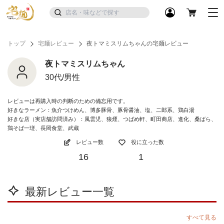
トップ
宅麺レビュー
夜トマミスリムちゃんの宅麺レビュー
夜トマミスリムちゃん
30代/男性
レビューは再購入時の判断のための備忘用です。
好きなラーメン：魚介つけめん、博多豚骨、豚骨醤油、塩、二郎系、鶏白湯
好きな店（実店舗訪問済み）：風雲児、狼煙、つばめ軒、町田商店、進化、桑ばら、
鶏そば一瑳、長岡食堂、武蔵
レビュー数
役に立った数
16
1
最新レビュー一覧
すべて見る