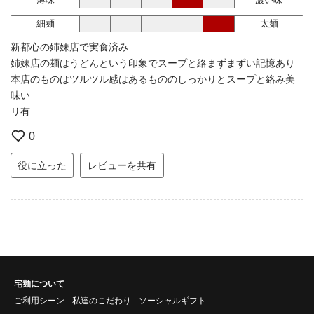
細麺
太麺
新都心の姉妹店で実食済み
姉妹店の麺はうどんという印象でスープと絡まずまずい記憶あり
本店のものはツルツル感はあるもののしっかりとスープと絡み美
味い
リ有
0
役に立った
レビューを共有
宅麺について
ご利用シーン
私達のこだわり
ソーシャルギフト