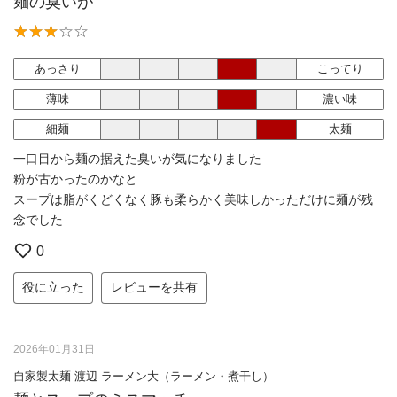
麺の臭いが
あっさり
こってり
薄味
濃い味
細麺
太麺
一口目から麺の据えた臭いが気になりました
粉が古かったのかなと
スープは脂がくどくなく豚も柔らかく美味しかっただけに麺が残
念でした
0
役に立った
レビューを共有
2026年01月31日
自家製太麺 渡辺 ラーメン大（ラーメン・煮干し）