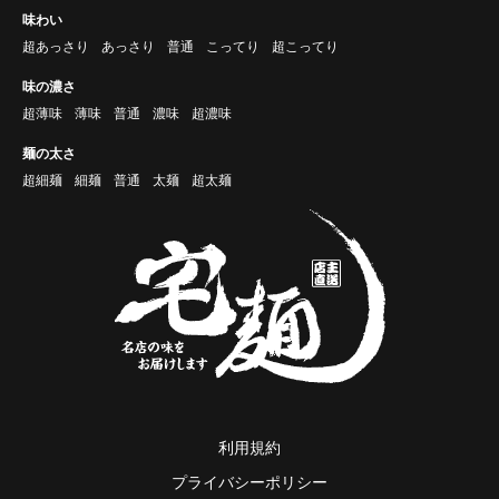
味わい
超あっさり
あっさり
普通
こってり
超こってり
味の濃さ
超薄味
薄味
普通
濃味
超濃味
麺の太さ
超細麺
細麺
普通
太麺
超太麺
利用規約
プライバシーポリシー