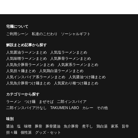
宅麺について
ご利用シーン
私達のこだわり
ソーシャルギフト
解説まとめ記事から探す
人気醤油ラーメンまとめ
人気塩ラーメンまとめ
人気味噌ラーメンまとめ
人気豚骨ラーメンまとめ
人気魚介豚骨ラーメンまとめ
人気家系ラーメンまとめ
人気担々麺まとめ
人気鶏白湯ラーメンまとめ
人気インスパイア系ラーメンまとめ
人気醤油つけ麺まとめ
人気魚介豚骨つけ麺まとめ
人気変わり種つけ麺まとめ
カテゴリーから探す
ラーメン
つけ麺
まぜそば
二郎インスパイア
二郎インスパイア汁なし
TAKUMEN LABO
カレー
その他
味別
醤油
塩
味噌
豚骨
豚骨醤油
魚介豚骨
煮干し
鶏白湯
家系
旨辛
担々麺
個性派
グッズ・セット