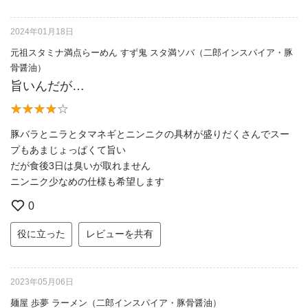
2024年01月18日
元祖スタミナ満点らーめん すず鬼 スタ満ソバ（二郎インスパイア・豚
骨醤油）
旨いんだが…
豚バラとニラとタマネギとニンニクの具材が盛りだくさんでスー
プもあまじょっぱくて旨い
だが食後3日は臭いが取れません
ニンニク少なめの仕様も希望します
0
役に立った
レビューを共有
2023年05月06日
麺屋 歩夢 ラーメン（二郎インスパイア・豚骨醤油）