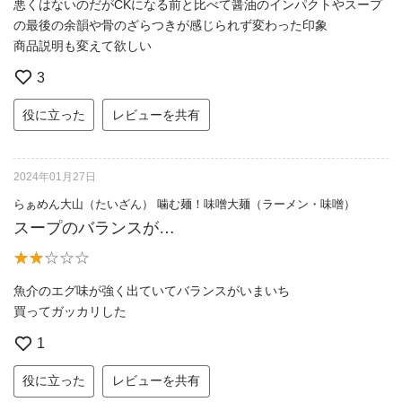
悪くはないのだがCKになる前と比べて醤油のインパクトやスープ
の最後の余韻や骨のざらつきが感じられず変わった印象
商品説明も変えて欲しい
3
役に立った
レビューを共有
2024年01月27日
らぁめん大山（たいざん） 噛む麺！味噌大麺（ラーメン・味噌）
スープのバランスが…
魚介のエグ味が強く出ていてバランスがいまいち
買ってガッカリした
1
役に立った
レビューを共有