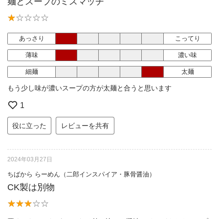
麺とスープのミスマッチ
あっさり
こってり
薄味
濃い味
細麺
太麺
もう少し味が濃いスープの方が太麺と合うと思います
1
役に立った
レビューを共有
2024年03月27日
ちばから らーめん（二郎インスパイア・豚骨醤油）
CK製は別物