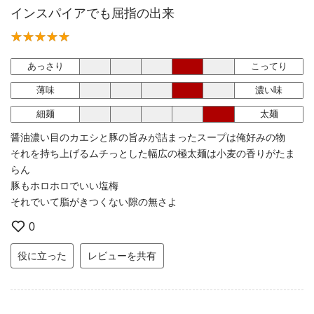
インスパイアでも屈指の出来
あっさり
こってり
薄味
濃い味
細麺
太麺
醤油濃い目のカエシと豚の旨みが詰まったスープは俺好みの物
それを持ち上げるムチっとした幅広の極太麺は小麦の香りがたま
らん
豚もホロホロでいい塩梅
それでいて脂がきつくない隙の無さよ
0
役に立った
レビューを共有