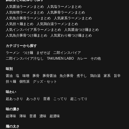
人気醤油ラーメンまとめ
人気塩ラーメンまとめ
人気味噌ラーメンまとめ
人気豚骨ラーメンまとめ
人気魚介豚骨ラーメンまとめ
人気家系ラーメンまとめ
人気担々麺まとめ
人気鶏白湯ラーメンまとめ
人気インスパイア系ラーメンまとめ
人気醤油つけ麺まとめ
人気魚介豚骨つけ麺まとめ
人気変わり種つけ麺まとめ
カテゴリーから探す
ラーメン
つけ麺
まぜそば
二郎インスパイア
二郎インスパイア汁なし
TAKUMEN LABO
カレー
その他
味別
醤油
塩
味噌
豚骨
豚骨醤油
魚介豚骨
煮干し
鶏白湯
家系
旨辛
担々麺
個性派
グッズ・セット
味わい
超あっさり
あっさり
普通
こってり
超こってり
味の濃さ
超薄味
薄味
普通
濃味
超濃味
麺の太さ