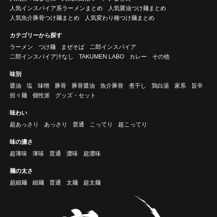
人気インスパイア系ラーメンまとめ
人気醤油つけ麺まとめ
人気魚介豚骨つけ麺まとめ
人気変わり種つけ麺まとめ
カテゴリーから探す
ラーメン
つけ麺
まぜそば
二郎インスパイア
二郎インスパイア汁なし
TAKUMEN LABO
カレー
その他
味別
醤油
塩
味噌
豚骨
豚骨醤油
魚介豚骨
煮干し
鶏白湯
家系
旨辛
担々麺
個性派
グッズ・セット
味わい
超あっさり
あっさり
普通
こってり
超こってり
味の濃さ
超薄味
薄味
普通
濃味
超濃味
麺の太さ
超細麺
細麺
普通
太麺
超太麺