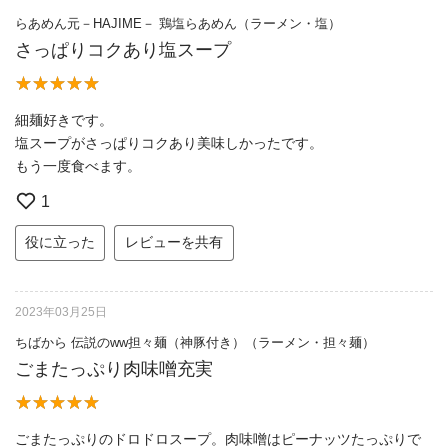
らあめん元－HAJIME－ 鶏塩らあめん（ラーメン・塩）
さっぱりコクあり塩スープ
細麺好きです。
塩スープがさっぱりコクあり美味しかったです。
もう一度食べます。
1
役に立った
レビューを共有
2023年03月25日
ちばから 伝説のww担々麺（神豚付き）（ラーメン・担々麺）
ごまたっぷり肉味噌充実
ごまたっぷりのドロドロスープ。肉味噌はピーナッツたっぷりで