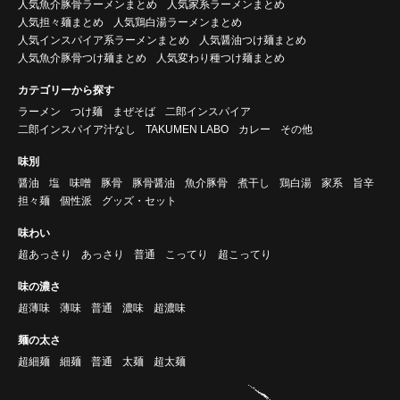
人気魚介豚骨ラーメンまとめ
人気家系ラーメンまとめ
人気担々麺まとめ
人気鶏白湯ラーメンまとめ
人気インスパイア系ラーメンまとめ
人気醤油つけ麺まとめ
人気魚介豚骨つけ麺まとめ
人気変わり種つけ麺まとめ
カテゴリーから探す
ラーメン
つけ麺
まぜそば
二郎インスパイア
二郎インスパイア汁なし
TAKUMEN LABO
カレー
その他
味別
醤油
塩
味噌
豚骨
豚骨醤油
魚介豚骨
煮干し
鶏白湯
家系
旨辛
担々麺
個性派
グッズ・セット
味わい
超あっさり
あっさり
普通
こってり
超こってり
味の濃さ
超薄味
薄味
普通
濃味
超濃味
麺の太さ
超細麺
細麺
普通
太麺
超太麺