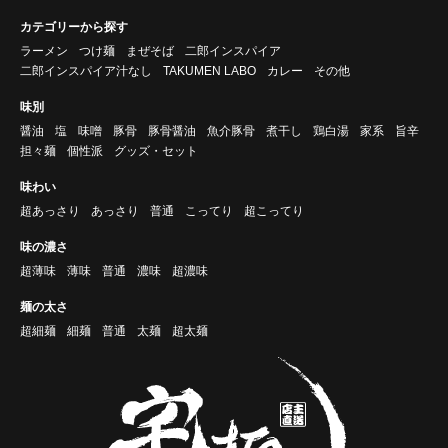
カテゴリーから探す
ラーメン
つけ麺
まぜそば
二郎インスパイア
二郎インスパイア汁なし
TAKUMEN LABO
カレー
その他
味別
醤油
塩
味噌
豚骨
豚骨醤油
魚介豚骨
煮干し
鶏白湯
家系
旨辛
担々麺
個性派
グッズ・セット
味わい
超あっさり
あっさり
普通
こってり
超こってり
味の濃さ
超薄味
薄味
普通
濃味
超濃味
麺の太さ
超細麺
細麺
普通
太麺
超太麺