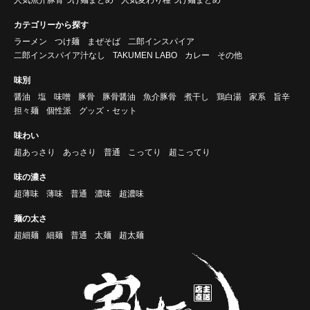
カテゴリーから探す
ラーメン
つけ麺
まぜそば
二郎インスパイア
二郎インスパイア汁なし
TAKUMEN LABO
カレー
その他
味別
醤油
塩
味噌
豚骨
豚骨醤油
魚介豚骨
煮干し
鶏白湯
家系
旨辛
担々麺
個性派
グッズ・セット
味わい
超あっさり
あっさり
普通
こってり
超こってり
味の濃さ
超薄味
薄味
普通
濃味
超濃味
麺の太さ
超細麺
細麺
普通
太麺
超太麺