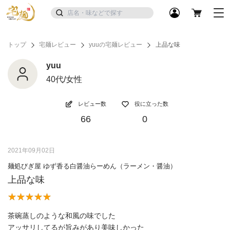
トップ
宅麺レビュー
yuuの宅麺レビュー
上品な味
yuu
40代/女性
レビュー数
役に立った数
66
0
2021年09月02日
麺処びぎ屋 ゆず香る白醤油らーめん（ラーメン・醤油）
上品な味
茶碗蒸しのような和風の味でした
アッサリしてるが旨みがあり美味しかった