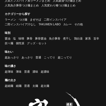
人気インスパイア系ラーメンまとめ
人気醤油つけ麺まとめ
人気魚介豚骨つけ麺まとめ
人気変わり種つけ麺まとめ
カテゴリーから探す
ラーメン
つけ麺
まぜそば
二郎インスパイア
二郎インスパイア汁なし
TAKUMEN LABO
カレー
その他
味別
醤油
塩
味噌
豚骨
豚骨醤油
魚介豚骨
煮干し
鶏白湯
家系
旨辛
担々麺
個性派
グッズ・セット
味わい
超あっさり
あっさり
普通
こってり
超こってり
味の濃さ
超薄味
薄味
普通
濃味
超濃味
麺の太さ
超細麺
細麺
普通
太麺
超太麺