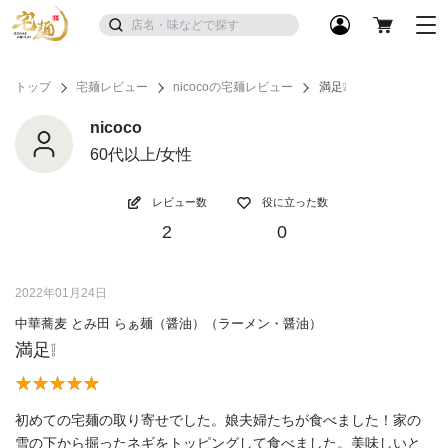
トップ
宅麺レビュー
nicocoの宅麺レビュー
満足❕
nicoco
60代以上/女性
レビュー数
役に立った数
2
0
2022年01月24日
中華蕎麦 とみ田 らぁ麺（醤油）（ラーメン・醤油）
満足❕
初めての宅麺の取り寄せでした。娘夫婦たちが食べました！家の
雪の下から掘ったネギをトッピングして食べました。美味しいと