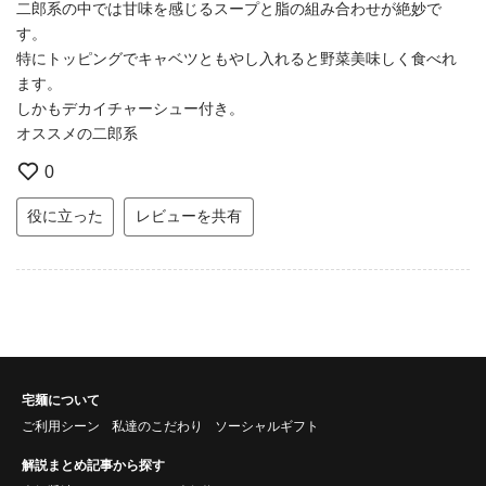
二郎系の中では甘味を感じるスープと脂の組み合わせが絶妙で
す。
特にトッピングでキャベツともやし入れると野菜美味しく食べれ
ます。
しかもデカイチャーシュー付き。
オススメの二郎系
0
役に立った
レビューを共有
宅麺について
ご利用シーン
私達のこだわり
ソーシャルギフト
解説まとめ記事から探す