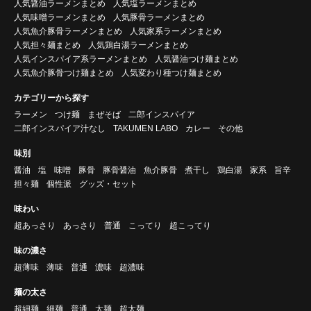
人気醤油ラーメンまとめ
人気塩ラーメンまとめ
人気味噌ラーメンまとめ
人気豚骨ラーメンまとめ
人気魚介豚骨ラーメンまとめ
人気家系ラーメンまとめ
人気担々麺まとめ
人気鶏白湯ラーメンまとめ
人気インスパイア系ラーメンまとめ
人気醤油つけ麺まとめ
人気魚介豚骨つけ麺まとめ
人気変わり種つけ麺まとめ
カテゴリーから探す
ラーメン
つけ麺
まぜそば
二郎インスパイア
二郎インスパイア汁なし
TAKUMEN LABO
カレー
その他
味別
醤油
塩
味噌
豚骨
豚骨醤油
魚介豚骨
煮干し
鶏白湯
家系
旨辛
担々麺
個性派
グッズ・セット
味わい
超あっさり
あっさり
普通
こってり
超こってり
味の濃さ
超薄味
薄味
普通
濃味
超濃味
麺の太さ
超細麺
細麺
普通
太麺
超太麺