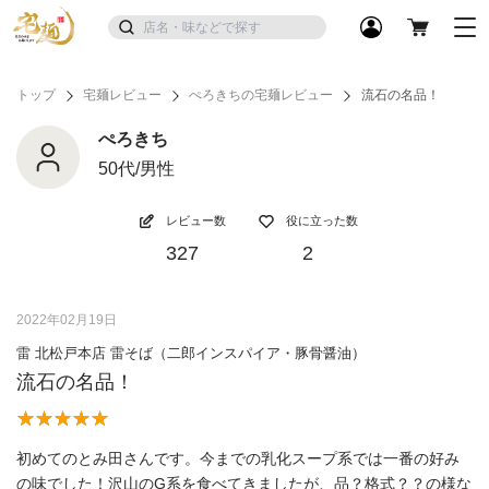
トップ
宅麺レビュー
ぺろきちの宅麺レビュー
流石の名品！
ぺろきち
50代/男性
レビュー数
役に立った数
327
2
2022年02月19日
雷 北松戸本店 雷そば（二郎インスパイア・豚骨醤油）
流石の名品！
初めてのとみ田さんです。今までの乳化スープ系では一番の好み
の味でした！沢山のG系を食べてきましたが、品？格式？？の様な