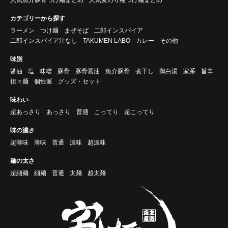
カテゴリーから探す
ラーメン
つけ麺
まぜそば
二郎インスパイア
二郎インスパイア汁なし
TAKUMEN LABO
カレー
その他
味別
醤油
塩
味噌
豚骨
豚骨醤油
魚介豚骨
煮干し
鶏白湯
家系
旨辛
担々麺
個性派
グッズ・セット
味わい
超あっさり
あっさり
普通
こってり
超こってり
味の濃さ
超薄味
薄味
普通
濃味
超濃味
麺の太さ
超細麺
細麺
普通
太麺
超太麺