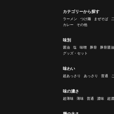
カテゴリーから探す
ラーメン
つけ麺
まぜそば
カレー
その他
味別
醤油
塩
味噌
豚骨
豚骨醤
グッズ・セット
味わい
超あっさり
あっさり
普通
味の濃さ
超薄味
薄味
普通
濃味
超
麺の太さ