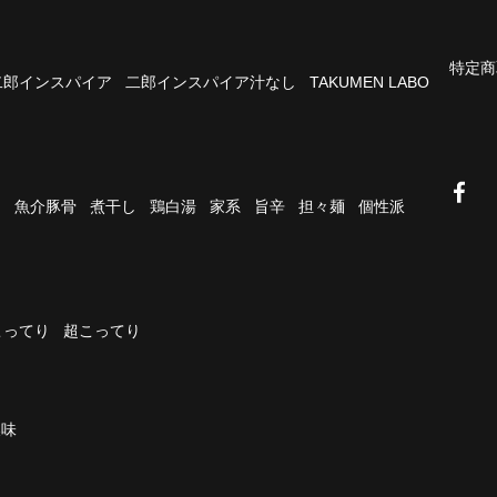
特定商
二郎インスパイア
二郎インスパイア汁なし
TAKUMEN LABO
油
魚介豚骨
煮干し
鶏白湯
家系
旨辛
担々麺
個性派
こってり
超こってり
濃味