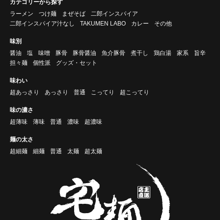
カテゴリーから探す
ラーメン
つけ麺
まぜそば
二郎インスパイア
二郎インスパイア汁なし
TAKUMEN LABO
カレー
その他
味別
醤油
塩
味噌
豚骨
豚骨醤油
魚介豚骨
煮干し
鶏白湯
家系
旨辛
担々麺
個性派
グッズ・セット
味わい
超あっさり
あっさり
普通
こってり
超こってり
味の濃さ
超薄味
薄味
普通
濃味
超濃味
麺の太さ
超細麺
細麺
普通
太麺
超太麺