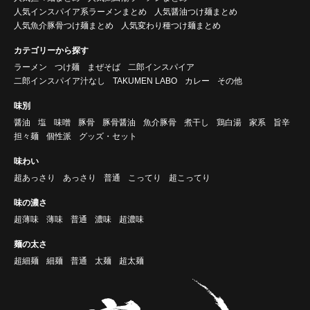
人気インスパイア系ラーメンまとめ
人気醤油つけ麺まとめ
人気魚介豚骨つけ麺まとめ
人気変わり種つけ麺まとめ
カテゴリーから探す
ラーメン
つけ麺
まぜそば
二郎インスパイア
二郎インスパイア汁なし
TAKUMEN LABO
カレー
その他
味別
醤油
塩
味噌
豚骨
豚骨醤油
魚介豚骨
煮干し
鶏白湯
家系
旨辛
担々麺
個性派
グッズ・セット
味わい
超あっさり
あっさり
普通
こってり
超こってり
味の濃さ
超薄味
薄味
普通
濃味
超濃味
麺の太さ
超細麺
細麺
普通
太麺
超太麺