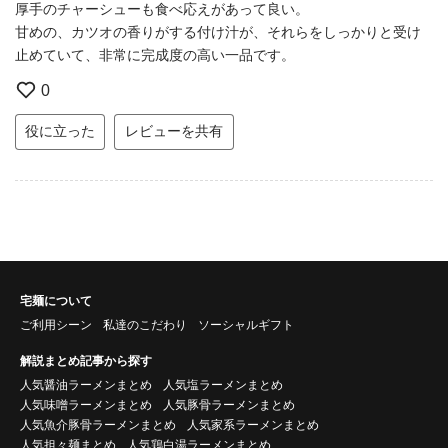
厚手のチャーシューも食べ応えがあって良い。
甘めの、カツオの香りがする付け汁が、それらをしっかりと受け
止めていて、非常に完成度の高い一品です。
0
役に立った
レビューを共有
宅麺について
ご利用シーン
私達のこだわり
ソーシャルギフト
解説まとめ記事から探す
人気醤油ラーメンまとめ
人気塩ラーメンまとめ
人気味噌ラーメンまとめ
人気豚骨ラーメンまとめ
人気魚介豚骨ラーメンまとめ
人気家系ラーメンまとめ
人気担々麺まとめ
人気鶏白湯ラーメンまとめ