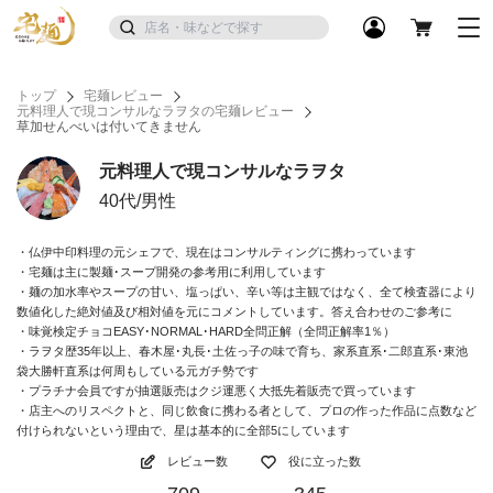
トップ
宅麺レビュー
元料理人で現コンサルなラヲタの宅麺レビュー
草加せんべいは付いてきません
元料理人で現コンサルなラヲタ
40代/男性
・仏伊中印料理の元シェフで、現在はコンサルティングに携わっています
・宅麺は主に製麺･スープ開発の参考用に利用しています
・麺の加水率やスープの甘い、塩っぱい、辛い等は主観ではなく、全て検査器により
数値化した絶対値及び相対値を元にコメントしています。答え合わせのご参考に
・味覚検定チョコEASY･NORMAL･HARD全問正解（全問正解率1％）
・ラヲタ歴35年以上、春木屋･丸長･土佐っ子の味で育ち、家系直系･二郎直系･東池
袋大勝軒直系は何周もしている元ガチ勢です
・プラチナ会員ですが抽選販売はクジ運悪く大抵先着販売で買っています
・店主へのリスペクトと、同じ飲食に携わる者として、プロの作った作品に点数など
付けられないという理由で、星は基本的に全部5にしています
レビュー数
役に立った数