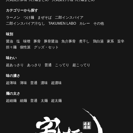
カテゴリーから探す
ラーメン
つけ麺
まぜそば
二郎インスパイア
二郎インスパイア汁なし
TAKUMEN LABO
カレー
その他
味別
醤油
塩
味噌
豚骨
豚骨醤油
魚介豚骨
煮干し
鶏白湯
家系
旨辛
担々麺
個性派
グッズ・セット
味わい
超あっさり
あっさり
普通
こってり
超こってり
味の濃さ
超薄味
薄味
普通
濃味
超濃味
麺の太さ
超細麺
細麺
普通
太麺
超太麺