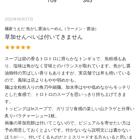
709
345
2022年09月27日
麺家うえだ 焦がし醤油らーめん（ラーメン・醤油）
草加せんべいは付いてきません
スープは節の香るトロトロに滑らかなトンギョで、魚粉感もあ
り、塩味は角がなく甘味とのバランスが取れています。焦がし醤
油独特の芳ばしい香りもありますが、実店舗では丼も焼いている
ので、風味は店よりもやや弱めかも。
麺は全粒粉入りの角刃中細麺。加水率はやや低めながらモッチリ
とした食感で、トロトロのスープを思いっきり持ち上げてきま
す。
トッピングはInスープで、ガリゴリ食感の楽しい山クラゲと分厚い
炙りバラチャーシュー1枚。
画像の草加煎餅は付いてこないので、ビジュアルを寄せたい方は
予め用意しておくとよいです。付かないなら説明文には書かない
ほうが･･･。付いてくるものだとミスリードする方もいると思いま